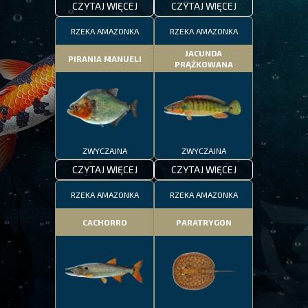
CZYTAJ WIĘCEJ
CZYTAJ WIĘCEJ
RZEKA AMAZONKA
RZEKA AMAZONKA
JACUNDA
PIRANIA MANUELI
PRĄŻKOWANA
ZWYCZAJNA
ZWYCZAJNA
CZYTAJ WIĘCEJ
CZYTAJ WIĘCEJ
RZEKA AMAZONKA
RZEKA AMAZONKA
CACHORRO
PARATRYGON