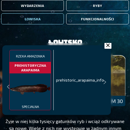
WYDARZENIA
RYBY
ŁOWISKA
FUNKCJONALNOŚCI
Łowisko
RZEKA AMAZONKA
PREHISTORYCZNA
ARAPAIMA
prehistoric_arapaima_info
RZEKA AMAZONKA
POZIOM 30
SPECJALNA
Żyje w niej kilka tysięcy gatunków ryb i wciąż odkrywane
są nowe. Wiele z nich nie występuje w żadnym innym