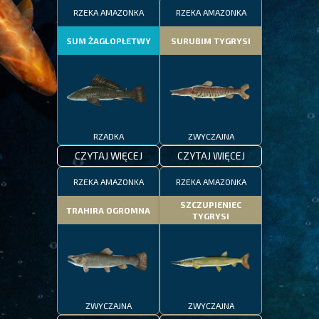
RZEKA AMAZONKA
RZEKA AMAZONKA
SUM ŻAGLOPŁETWY
SURUBIM TYGRYSI
RZADKA
ZWYCZAJNA
CZYTAJ WIĘCEJ
CZYTAJ WIĘCEJ
RZEKA AMAZONKA
RZEKA AMAZONKA
SZCZUPIENIEC
TRAHIRA OGROMNA
TYGRYSI
ZWYCZAJNA
ZWYCZAJNA