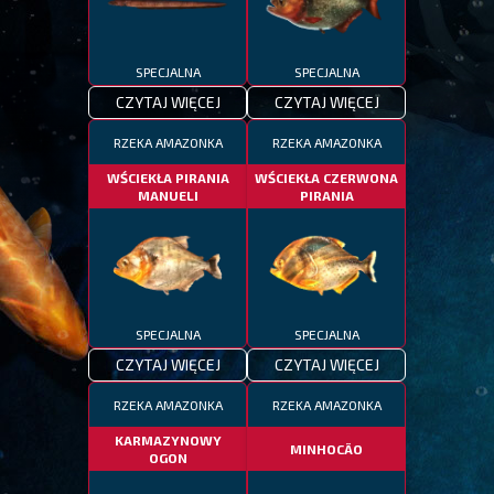
SPECJALNA
SPECJALNA
CZYTAJ WIĘCEJ
CZYTAJ WIĘCEJ
RZEKA AMAZONKA
RZEKA AMAZONKA
WŚCIEKŁA PIRANIA
WŚCIEKŁA CZERWONA
MANUELI
PIRANIA
SPECJALNA
SPECJALNA
CZYTAJ WIĘCEJ
CZYTAJ WIĘCEJ
RZEKA AMAZONKA
RZEKA AMAZONKA
KARMAZYNOWY
MINHOCÃO
OGON