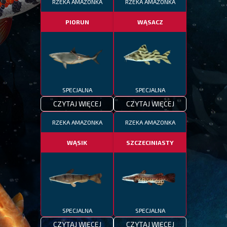
RZEKA AMAZONKA
RZEKA AMAZONKA
PIORUN
WĄSACZ
SPECJALNA
SPECJALNA
CZYTAJ WIĘCEJ
CZYTAJ WIĘCEJ
RZEKA AMAZONKA
RZEKA AMAZONKA
WĄSIK
SZCZECINIASTY
SPECJALNA
SPECJALNA
CZYTAJ WIĘCEJ
CZYTAJ WIĘCEJ