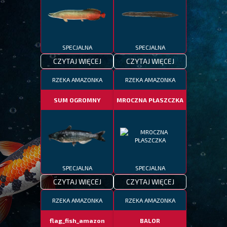
SPECJALNA
SPECJALNA
CZYTAJ WIĘCEJ
CZYTAJ WIĘCEJ
RZEKA AMAZONKA
RZEKA AMAZONKA
SUM OGROMNY
MROCZNA PŁASZCZKA
SPECJALNA
SPECJALNA
CZYTAJ WIĘCEJ
CZYTAJ WIĘCEJ
RZEKA AMAZONKA
RZEKA AMAZONKA
flag_fish_amazon
BALOR