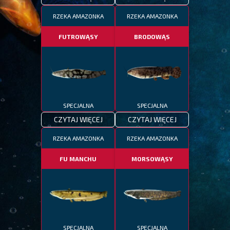
RZEKA AMAZONKA
RZEKA AMAZONKA
FUTROWĄSY
BRODOWĄS
SPECJALNA
SPECJALNA
CZYTAJ WIĘCEJ
CZYTAJ WIĘCEJ
RZEKA AMAZONKA
RZEKA AMAZONKA
FU MANCHU
MORSOWĄSY
SPECJALNA
SPECJALNA