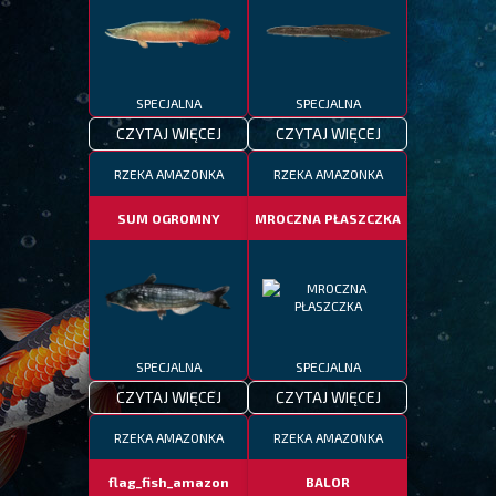
SPECJALNA
SPECJALNA
CZYTAJ WIĘCEJ
CZYTAJ WIĘCEJ
RZEKA AMAZONKA
RZEKA AMAZONKA
SUM OGROMNY
MROCZNA PŁASZCZKA
SPECJALNA
SPECJALNA
CZYTAJ WIĘCEJ
CZYTAJ WIĘCEJ
RZEKA AMAZONKA
RZEKA AMAZONKA
flag_fish_amazon
BALOR