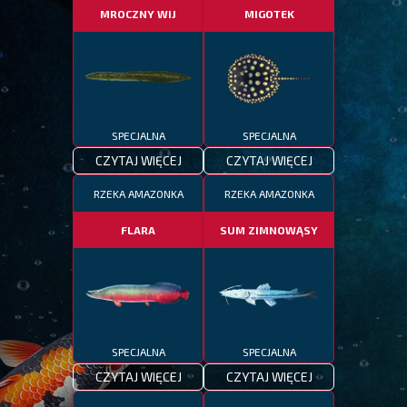
MROCZNY WIJ
MIGOTEK
SPECJALNA
SPECJALNA
CZYTAJ WIĘCEJ
CZYTAJ WIĘCEJ
RZEKA AMAZONKA
RZEKA AMAZONKA
FLARA
SUM ZIMNOWĄSY
SPECJALNA
SPECJALNA
CZYTAJ WIĘCEJ
CZYTAJ WIĘCEJ