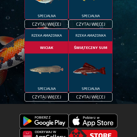
SPECJALNA
SPECJALNA
CZYTAJ WIĘCEJ
CZYTAJ WIĘCEJ
RZEKA AMAZONKA
RZEKA AMAZONKA
WICIAK
ŚWIĄTECZNY SUM
SPECJALNA
SPECJALNA
CZYTAJ WIĘCEJ
CZYTAJ WIĘCEJ
Pobierz
Pobierz