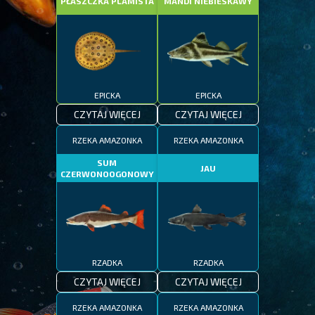
PŁASZCZKA PLAMISTA
MANDI NIEBIESKAWY
EPICKA
EPICKA
CZYTAJ WIĘCEJ
CZYTAJ WIĘCEJ
RZEKA AMAZONKA
RZEKA AMAZONKA
SUM
JAU
CZERWONOOGONOWY
RZADKA
RZADKA
CZYTAJ WIĘCEJ
CZYTAJ WIĘCEJ
RZEKA AMAZONKA
RZEKA AMAZONKA