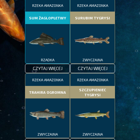
RZEKA AMAZONKA
RZEKA AMAZONKA
SUM ŻAGLOPŁETWY
SURUBIM TYGRYSI
RZADKA
ZWYCZAJNA
CZYTAJ WIĘCEJ
CZYTAJ WIĘCEJ
RZEKA AMAZONKA
RZEKA AMAZONKA
SZCZUPIENIEC
TRAHIRA OGROMNA
TYGRYSI
ZWYCZAJNA
ZWYCZAJNA