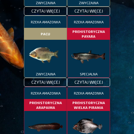
ZWYCZAJNA
ZWYCZAJNA
CZYTAJ WIĘCEJ
CZYTAJ WIĘCEJ
RZEKA AMAZONKA
RZEKA AMAZONKA
PREHISTORYCZNA
PACU
PAYARA
ZWYCZAJNA
SPECJALNA
CZYTAJ WIĘCEJ
CZYTAJ WIĘCEJ
RZEKA AMAZONKA
RZEKA AMAZONKA
PREHISTORYCZNA
PREHISTORYCZNA
ARAPAIMA
WIELKA PIRANIA