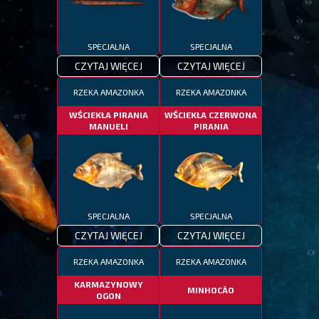
SPECJALNA
SPECJALNA
CZYTAJ WIĘCEJ
CZYTAJ WIĘCEJ
RZEKA AMAZONKA
RZEKA AMAZONKA
WŚCIEKŁA PIRANIA
WŚCIEKŁA CZERWONA
MANUELI
PIRANIA
SPECJALNA
SPECJALNA
CZYTAJ WIĘCEJ
CZYTAJ WIĘCEJ
RZEKA AMAZONKA
RZEKA AMAZONKA
KARMAZYNOWY
MINHOCÃO
OGON