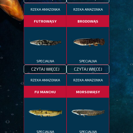
RZEKA AMAZONKA
RZEKA AMAZONKA
FUTROWĄSY
BRODOWĄS
SPECJALNA
SPECJALNA
CZYTAJ WIĘCEJ
CZYTAJ WIĘCEJ
RZEKA AMAZONKA
RZEKA AMAZONKA
FU MANCHU
MORSOWĄSY
SPECJALNA
SPECJALNA