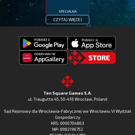
SPECJALNA
CZYTAJ WIĘCEJ
Pobierz
Pobierz
Fishing
Fishing
Clash
Odkryj
Clash
Go
z
Fishing
z
to
Google
Clash
Apple
the
Play
w
App
TSG.STORE
Ten Square Games S.A.
Huawei
Store
ul. Traugutta 45
,
50-416 Wrocław
, Poland
App
Sąd Rejonowy dla Wrocławia-Fabrycznej we Wrocławiu VI Wydział
Gallery
Gospodarczy
KRS: 0000704863
NIP: 8982196752