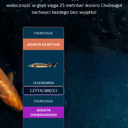
widoczność w głąb sięga 25 metrów! Jezioro Chubsuguł
zachwyci każdego bez wyjątku!
CHUBSUGUŁ
JESIOTR AZJATYCKI
LEGENDARNA
CZYTAJ WIĘCEJ
CHUBSUGUŁ
JESIOTR
CHUBSUGUŁSKI