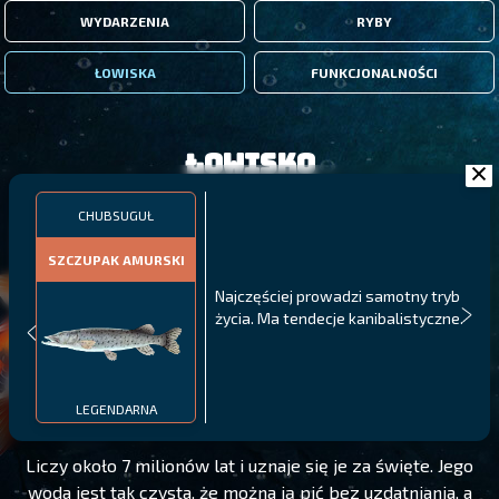
WYDARZENIA
RYBY
ŁOWISKA
FUNKCJONALNOŚCI
Łowisko
CHUBSUGUŁ
SZCZUPAK AMURSKI
Najczęściej prowadzi samotny tryb
życia. Ma tendecje kanibalistyczne.
CHUBSUGUŁ
POZIOM 120
LEGENDARNA
Liczy około 7 milionów lat i uznaje się je za święte. Jego
woda jest tak czysta, że można ją pić bez uzdatniania, a