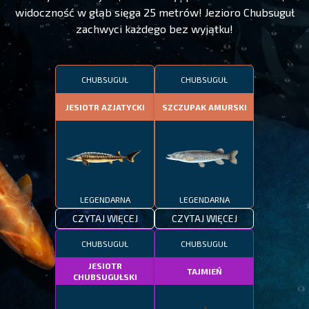
widoczność w głąb sięga 25 metrów! Jezioro Chubsuguł
zachwyci każdego bez wyjątku!
CHUBSUGUŁ
CHUBSUGUŁ
JESIOTR AZJATYCKI
SZCZUPAK AMURSKI
LEGENDARNA
LEGENDARNA
CZYTAJ WIĘCEJ
CZYTAJ WIĘCEJ
CHUBSUGUŁ
CHUBSUGUŁ
JESIOTR
TAJMIEŃ
CHUBSUGUŁSKI