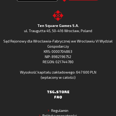
Clash
Odkryj
Clash
Go
z
Fishing
z
to
Google
Clash
Apple
the
Play
w
App
TSG.STORE
Ten Square Games S.A.
Huawei
Store
ul. Traugutta 45
,
50-416 Wrocław
, Poland
App
Sąd Rejonowy dla Wrocławia-Fabrycznej we Wrocławiu VI Wydział
Gallery
Gospodarczy
KRS: 0000704863
NIP: 8982196752
REGON: 021744780
Wysokość kapitału zakładowego: 647 600 PLN
(wpłacony w całości)
TSG.STORE
FAQ
Regulamin
Polityka prywatności