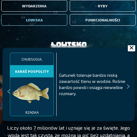
WYDARZENIA
RYBY
ŁOWISKA
FUNKCJONALNOŚCI
Łowisko
CHUBSUGUŁ
KARAŚ POSPOLITY
Gatunek toleruje bardzo niską
zawartość tlenu w wodzie. Rośnie
bardzo powoli i osiąga niewielkie
rozmiary.
CHUBSUGUŁ
POZIOM 120
RZADKA
Liczy około 7 milionów lat i uznaje się je za święte. Jego
woda jest tak czysta, że można ją pić bez uzdatniania, a