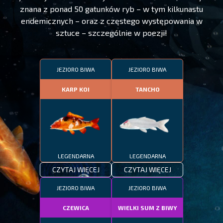
znana z ponad 50 gatunków ryb – w tym kilkunastu
endemicznych – oraz z częstego występowania w
sztuce – szczególnie w poezji!
JEZIORO BIWA
JEZIORO BIWA
KARP KOI
TANCHO
LEGENDARNA
LEGENDARNA
CZYTAJ WIĘCEJ
CZYTAJ WIĘCEJ
JEZIORO BIWA
JEZIORO BIWA
CZEWICA
WIELKI SUM Z BIWY