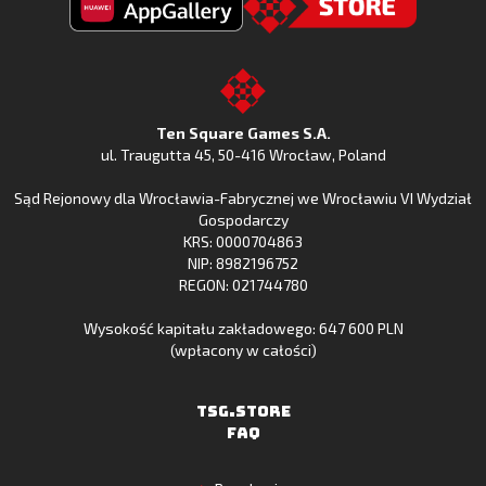
Fishing
Fishing
Clash
Odkryj
Clash
Go
z
Fishing
z
to
Google
Clash
Apple
the
Play
w
App
TSG.STORE
Ten Square Games S.A.
Huawei
Store
ul. Traugutta 45
,
50-416 Wrocław
, Poland
App
Sąd Rejonowy dla Wrocławia-Fabrycznej we Wrocławiu VI Wydział
Gallery
Gospodarczy
KRS: 0000704863
NIP: 8982196752
REGON: 021744780
Wysokość kapitału zakładowego: 647 600 PLN
(wpłacony w całości)
TSG.STORE
FAQ