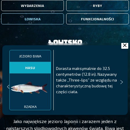
WYDARZENIA
RYBY
ŁOWISKA
FUNKCJONALNOŚCI
Łowisko
JEZIORO BIWA
HASU
Dorasta maksymalnie do 32.5
centymetrów (12.8 in). Nazywany
także „Three-lips” ze względu na
charakterystyczną budowę tej
części ciała.
JEZIORO BIWA
POZIOM 135
RZADKA
Jako największe jezioro Japonii i zarazem jeden z
najstarszych słodkowodnych akwenów świata, Biwa jest