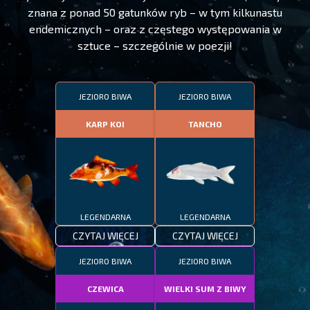
znana z ponad 50 gatunków ryb – w tym kilkunastu
endemicznych – oraz z częstego występowania w
sztuce – szczególnie w poezji!
JEZIORO BIWA
JEZIORO BIWA
KARP KOI
TANCHO
LEGENDARNA
LEGENDARNA
CZYTAJ WIĘCEJ
CZYTAJ WIĘCEJ
JEZIORO BIWA
JEZIORO BIWA
CZEWICA
WIELKI SUM Z BIWY