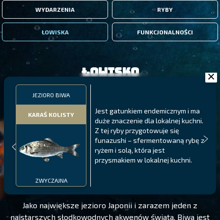
WYDARZENIA
RYBY
ŁOWISKA
FUNKCJONALNOŚCI
Łowisko
JEZIORO BIWA
Jest gatunkiem endemicznym i ma
KARAŚ KOLISTY
duże znaczenie dla lokalnej kuchni.
Z tej ryby przygotowuje się
funazushi – sfermentowaną rybę z
ryżem i solą, która jest
przysmakiem w lokalnej kuchni.
JEZIORO BIWA
POZIOM 135
ZWYCZAJNA
Jako największe jezioro Japonii i zarazem jeden z
najstarszych słodkowodnych akwenów świata, Biwa jest