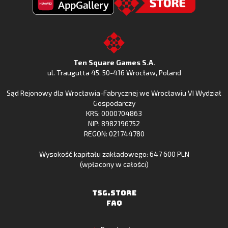
Fishing
Fishing
Clash
Odkryj
Clash
Go
z
Fishing
z
to
Google
Clash
Apple
the
Play
w
App
TSG.STORE
Ten Square Games S.A.
Huawei
Store
ul. Traugutta 45
,
50-416 Wrocław
, Poland
App
Sąd Rejonowy dla Wrocławia-Fabrycznej we Wrocławiu VI Wydział
Gallery
Gospodarczy
KRS: 0000704863
NIP: 8982196752
REGON: 021744780
Wysokość kapitału zakładowego: 647 600 PLN
(wpłacony w całości)
TSG.STORE
FAQ