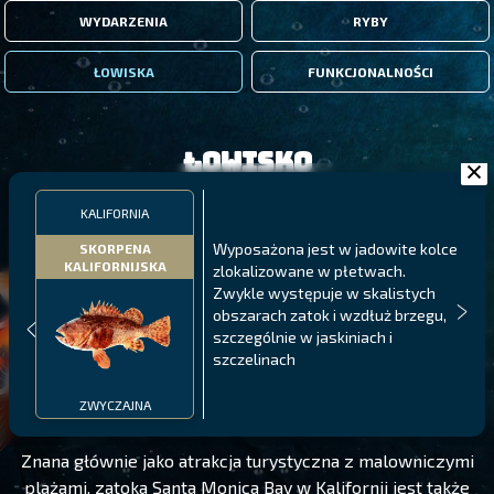
WYDARZENIA
RYBY
ŁOWISKA
FUNKCJONALNOŚCI
Łowisko
KALIFORNIA
Wyposażona jest w jadowite kolce
SKORPENA
KALIFORNIJSKA
zlokalizowane w płetwach.
Zwykle występuje w skalistych
obszarach zatok i wzdłuż brzegu,
szczególnie w jaskiniach i
szczelinach
KALIFORNIA
POZIOM 115
ZWYCZAJNA
Znana głównie jako atrakcja turystyczna z malowniczymi
plażami, zatoka Santa Monica Bay w Kalifornii jest także