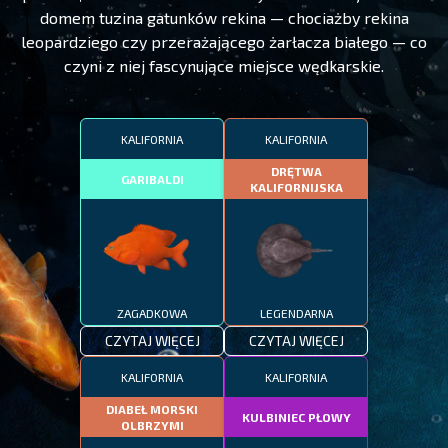
domem tuzina gatunków rekina — chociażby rekina
leopardziego czy przerażającego żarłacza białego — co
czyni z niej fascynujące miejsce wędkarskie.
KALIFORNIA
KALIFORNIA
DRĘTWA
GARIBALDI
KALIFORNIJSKA
ZAGADKOWA
LEGENDARNA
CZYTAJ WIĘCEJ
CZYTAJ WIĘCEJ
KALIFORNIA
KALIFORNIA
DIABEŁ MORSKI
KULBINIEC PŁOWY
OLBRZYMI