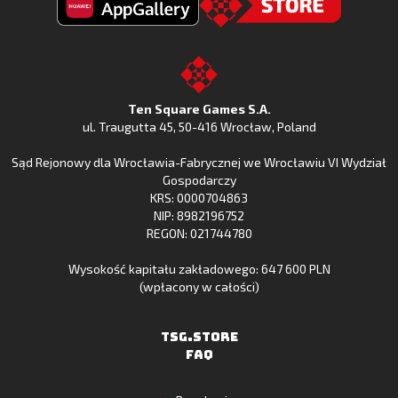
Fishing
Fishing
Clash
Odkryj
Clash
Go
z
Fishing
z
to
Google
Clash
Apple
the
Play
w
App
TSG.STORE
Ten Square Games S.A.
Huawei
Store
ul. Traugutta 45
,
50-416 Wrocław
, Poland
App
Sąd Rejonowy dla Wrocławia-Fabrycznej we Wrocławiu VI Wydział
Gallery
Gospodarczy
KRS: 0000704863
NIP: 8982196752
REGON: 021744780
Wysokość kapitału zakładowego: 647 600 PLN
(wpłacony w całości)
TSG.STORE
FAQ