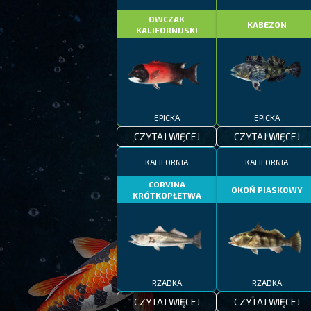
OWCZAK
KABEZON
KALIFORNIJSKI
EPICKA
EPICKA
CZYTAJ WIĘCEJ
CZYTAJ WIĘCEJ
KALIFORNIA
KALIFORNIA
CORVINA
OKOŃ PIASKOWY
KRÓTKOPŁETWA
RZADKA
RZADKA
CZYTAJ WIĘCEJ
CZYTAJ WIĘCEJ