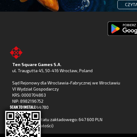
CZYTA
Pobierz
Fishing
Clash
z
Ten Square Games S.A.
Google
ul. Traugutta 45
,
50-416 Wrocław
, Poland
Play
Sąd Rejonowy dla Wrocławia-Fabrycznej we Wrocławiu
VI Wydział Gospodarczy
KRS: 0000704863
NIP: 8982196752
REGON: 021744780
Wysokość kapitału zakładowego: 647 600 PLN
(wpłacony w całości)