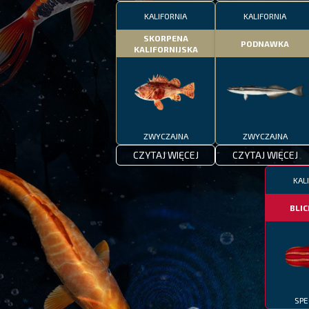
KALIFORNIA
KALIFORNIA
SKORPENA
PODNAWKA
KALIFORNIJSKA
ZWYCZAJNA
ZWYCZAJNA
CZYTAJ WIĘCEJ
CZYTAJ WIĘCEJ
KAL
BLI
SPE