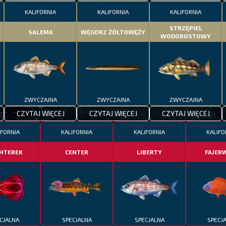
KALIFORNIA
KALIFORNIA
KALIFORNIA
STRZĘPIEL
SALEMA
WĘGORZ ŻÓŁTOWĘŻY
WODOROSTOWY
ZWYCZAJNA
ZWYCZAJNA
ZWYCZAJNA
CZYTAJ WIĘCEJ
CZYTAJ WIĘCEJ
CZYTAJ WIĘCEJ
IFORNIA
KALIFORNIA
KALIFORNIA
KALIFO
CHTEREK
CENTER
LIBERTY
FAJER
CJALNA
SPECJALNA
SPECJALNA
SPECJ