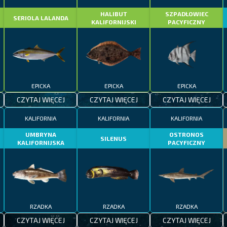
HALIBUT
SZPADŁOWIEC
SERIOLA LALANDA
KALIFORNIJSKI
PACYFICZNY
EPICKA
EPICKA
EPICKA
CZYTAJ WIĘCEJ
CZYTAJ WIĘCEJ
CZYTAJ WIĘCEJ
KALIFORNIA
KALIFORNIA
KALIFORNIA
UMBRYNA
OSTRONOS
SILENUS
KALIFORNIJSKA
PACYFICZNY
RZADKA
RZADKA
RZADKA
CZYTAJ WIĘCEJ
CZYTAJ WIĘCEJ
CZYTAJ WIĘCEJ