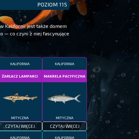
POZIOM 115
w Kalifornii jest także domem
 — co czyni z niej fascynujące
KALIFORNIA
KALIFORNIA
ŻARŁACZ LAMPARCI
MAKRELA PACYFICZNA
MITYCZNA
MITYCZNA
CZYTAJ WIĘCEJ
CZYTAJ WIĘCEJ
KALIFORNIA
KALIFORNIA