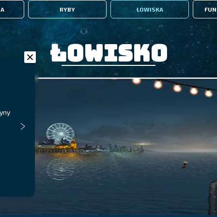
IA
RYBY
ŁOWISKA
FUN
Łowisko
dyny