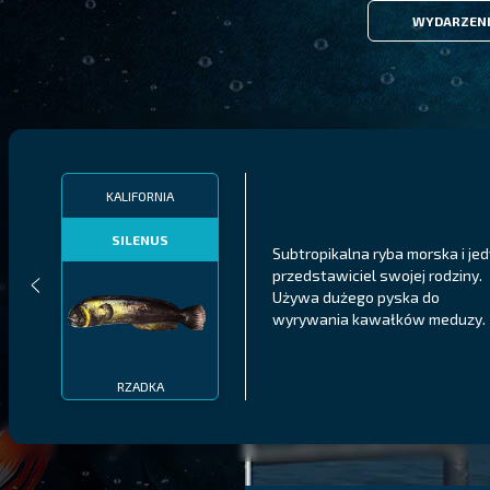
WYDARZEN
KALIFORNIA
SILENUS
Subtropikalna ryba morska i je
przedstawiciel swojej rodziny.
Używa dużego pyska do
wyrywania kawałków meduzy.
RZADKA