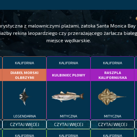
turystyczna z malowniczymi plażami, zatoka Santa Monica Bay 
iażby rekina leopardziego czy przerażającego żarłacza białego
miejsce wędkarskie.
KALIFORNIA
KALIFORNIA
KALIFORNIA
DIABEŁ MORSKI
RASZPLA
KULBINIEC PŁOWY
OLBRZYMI
KALIFORNIJSKA
LEGENDARNA
MITYCZNA
MITYCZNA
CZYTAJ WIĘCEJ
CZYTAJ WIĘCEJ
CZYTAJ WIĘCEJ
KALIFORNIA
KALIFORNIA
KALIFORNIA