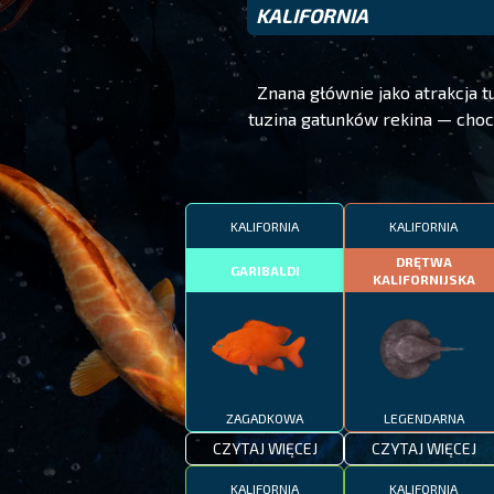
KALIFORNIA
Znana głównie jako atrakcja 
tuzina gatunków rekina — choc
KALIFORNIA
KALIFORNIA
DRĘTWA
GARIBALDI
KALIFORNIJSKA
ZAGADKOWA
LEGENDARNA
CZYTAJ WIĘCEJ
CZYTAJ WIĘCEJ
KALIFORNIA
KALIFORNIA