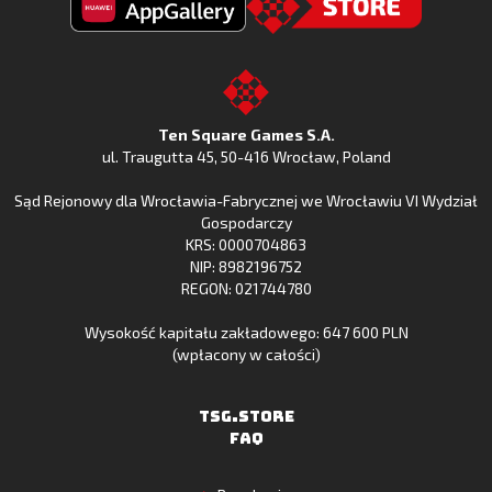
Fishing
Fishing
Clash
Odkryj
Clash
Go
z
Fishing
z
to
Google
Clash
Apple
the
Play
w
App
TSG.STORE
Ten Square Games S.A.
Huawei
Store
ul. Traugutta 45
,
50-416 Wrocław
, Poland
App
Sąd Rejonowy dla Wrocławia-Fabrycznej we Wrocławiu VI Wydział
Gallery
Gospodarczy
KRS: 0000704863
NIP: 8982196752
REGON: 021744780
Wysokość kapitału zakładowego: 647 600 PLN
(wpłacony w całości)
TSG.STORE
FAQ