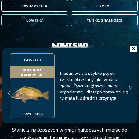
WYDARZENIA
RYBY
ŁOWISKA
FUNKCJONALNOŚCI
Łowisko
KAPSZTAD
KULBINIEC
Niesamowicie szybko pływa –
KANARYJSKI
często określany jako wodna
zjawa. Żywi się głównie małymi
organizmami, dlatego sprawdzi się
tu mała lub średnia przynęta.
KAPSZTAD
POZIOM 75
ZWYCZAJNA
Słynie z najlepszych winnic i najlepszych miejsc do
wędkowania. Pełna jezior, rzek i tam. Oferuje