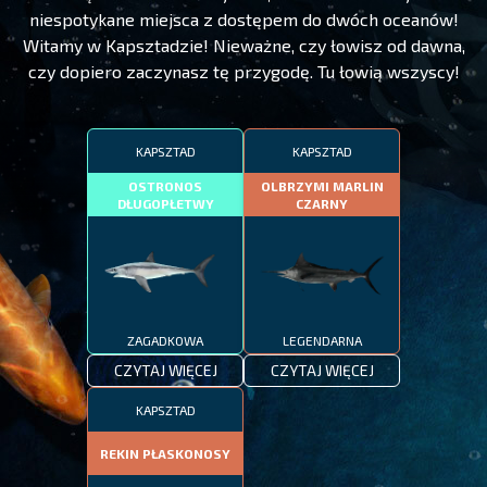
niespotykane miejsca z dostępem do dwóch oceanów!
Witamy w Kapsztadzie! Nieważne, czy łowisz od dawna,
czy dopiero zaczynasz tę przygodę. Tu łowią wszyscy!
KAPSZTAD
KAPSZTAD
OSTRONOS
OLBRZYMI MARLIN
DŁUGOPŁETWY
CZARNY
ZAGADKOWA
LEGENDARNA
CZYTAJ WIĘCEJ
CZYTAJ WIĘCEJ
KAPSZTAD
REKIN PŁASKONOSY