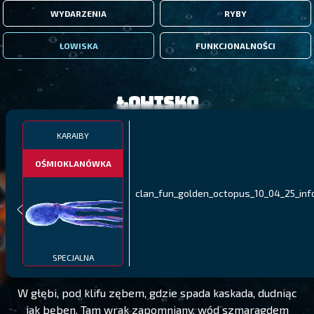
WYDARZENIA
RYBY
ŁOWISKA
FUNKCJONALNOŚCI
Łowisko
KARAIBY
OŚMIOKLANÓWKA
clan_fun_golden_octopus_10_04_25_inf
KARAIBY
POZIOM 300
SPECJALNA
W głębi, pod klifu zębem, gdzie spada kaskada, dudniąc
jak bęben. Tam wrak zapomniany, wód szmaragdem