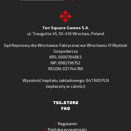
Clash
Odkryj
Clash
Go
z
Fishing
z
to
Google
Clash
Apple
the
Play
w
App
TSG.STORE
Ten Square Games S.A.
Huawei
Store
ul. Traugutta 45
,
50-416 Wrocław
, Poland
App
Sąd Rejonowy dla Wrocławia-Fabrycznej we Wrocławiu VI Wydział
Gallery
Gospodarczy
KRS: 0000704863
NIP: 8982196752
REGON: 021744780
Wysokość kapitału zakładowego: 647 600 PLN
(wpłacony w całości)
TSG.STORE
FAQ
Regulamin
Polityka prywatności