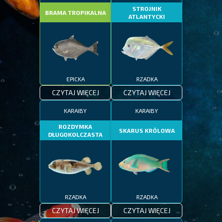
STROJNIK
BRAMA TROPIKALNA
ATLANTYCKI
EPICKA
RZADKA
CZYTAJ WIĘCEJ
CZYTAJ WIĘCEJ
KARAIBY
KARAIBY
ROZDYMKA
SKARUS KRÓLOWA
DŁUGOKOLCZASTA
RZADKA
RZADKA
CZYTAJ WIĘCEJ
CZYTAJ WIĘCEJ