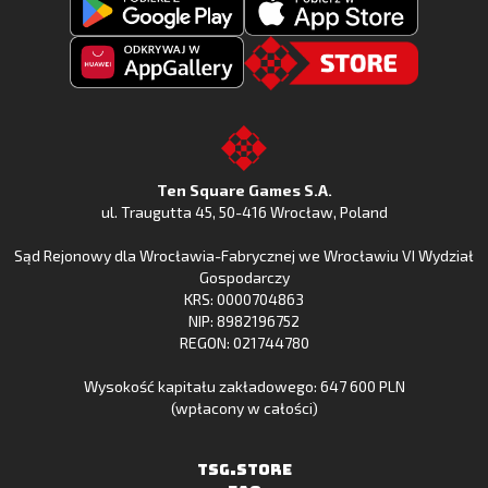
Pobierz
Pobierz
Fishing
Fishing
Clash
Odkryj
Clash
Go
z
Fishing
z
to
Google
Clash
Apple
the
Play
w
App
TSG.STORE
Ten Square Games S.A.
Huawei
Store
ul. Traugutta 45
,
50-416 Wrocław
, Poland
App
Sąd Rejonowy dla Wrocławia-Fabrycznej we Wrocławiu VI Wydział
Gallery
Gospodarczy
KRS: 0000704863
NIP: 8982196752
REGON: 021744780
Wysokość kapitału zakładowego: 647 600 PLN
(wpłacony w całości)
TSG.STORE