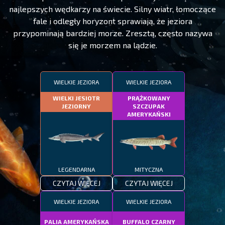
najlepszych wędkarzy na świecie. Silny wiatr, łomoczące
fale i odległy horyzont sprawiają, że jeziora
przypominają bardziej morze. Zresztą, często nazywa
się je morzem na lądzie.
WIELKIE JEZIORA
WIELKIE JEZIORA
WIELKI JESIOTR
PRĄŻKOWANY
JEZIORNY
SZCZUPAK
AMERYKAŃSKI
LEGENDARNA
MITYCZNA
CZYTAJ WIĘCEJ
CZYTAJ WIĘCEJ
WIELKIE JEZIORA
WIELKIE JEZIORA
PALIA AMERYKAŃSKA
BUFFALO CZARNY