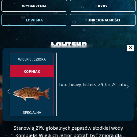
WYDARZENIA
RYBY
ŁOWISKA
FUNKCJONALNOŚCI
Łowisko
WIELKIE JEZIORA
KOPNIAK
fotd_heavy_hitters_24_05_24_info
WIELKIE JEZIORA
POZIOM 155
SPECJALNA
Stanowią 21% globalnych zapasów słodkiej wody.
Kompleks Wielkich Jezior potrafi być zmorą dla