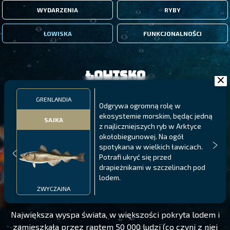
WYDARZENIA
RYBY
ŁOWISKA
FUNKCJONALNOŚCI
Łowisko
GRENLANDIA
Odgrywa ogromną rolę w
ekosystemie morskim, będąc jedną
SAJKA
z najliczniejszych ryb w Arktyce
okołobiegunowej. Na ogół
spotykana w wielkich ławicach.
Potrafi ukryć się przed
drapieżnikami w szczelinach pod
GRENLANDIA
lodem.
POZIOM 145
ZWYCZAJNA
Największa wyspa świata, w większości pokryta lodem i
zamieszkała przez raptem 50 000 ludzi (co czyni z niej