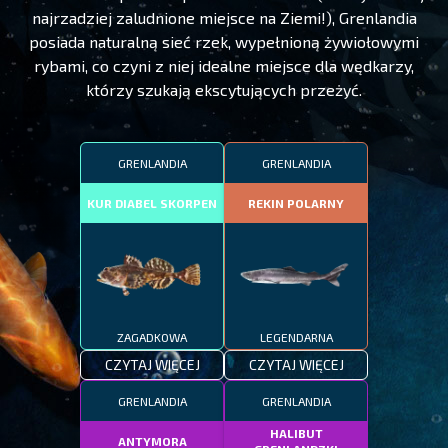
najrzadziej zaludnione miejsce na Ziemi!), Grenlandia
posiada naturalną sieć rzek, wypełnioną żywiołowymi
rybami, co czyni z niej idealne miejsce dla wędkarzy,
którzy szukają ekscytujących przeżyć.
GRENLANDIA
GRENLANDIA
KUR DIABEL SKORPEN
REKIN POLARNY
ZAGADKOWA
LEGENDARNA
CZYTAJ WIĘCEJ
CZYTAJ WIĘCEJ
GRENLANDIA
GRENLANDIA
HALIBUT
ANTYMORA