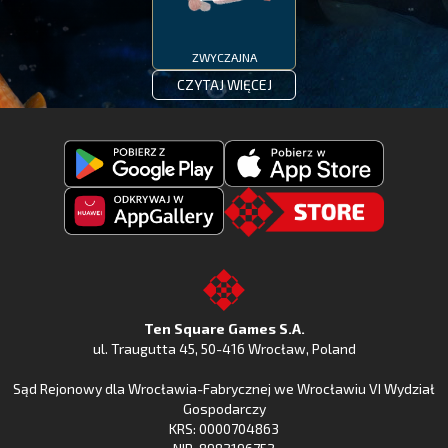
ZWYCZAJNA
CZYTAJ WIĘCEJ
Pobierz
Pobierz
Fishing
Fishing
Clash
Odkryj
Clash
Go
z
Fishing
z
to
Google
Clash
Apple
the
Play
w
App
TSG.STORE
Ten Square Games S.A.
Huawei
Store
ul. Traugutta 45
,
50-416 Wrocław
, Poland
App
Sąd Rejonowy dla Wrocławia-Fabrycznej we Wrocławiu VI Wydział
Gallery
Gospodarczy
KRS: 0000704863