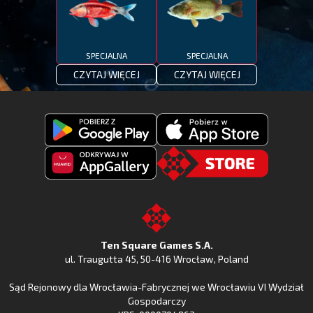
SPECJALNA
SPECJALNA
CZYTAJ WIĘCEJ
CZYTAJ WIĘCEJ
Pobierz
Pobierz
Fishing
Fishing
Clash
Odkryj
Clash
Go
z
Fishing
z
to
Google
Clash
Apple
the
Play
w
App
TSG.STORE
Ten Square Games S.A.
Huawei
Store
ul. Traugutta 45
,
50-416 Wrocław
, Poland
App
Sąd Rejonowy dla Wrocławia-Fabrycznej we Wrocławiu VI Wydział
Gallery
Gospodarczy