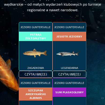
wędkarskie – od małych wydarzeń klubowych po turnieje
regionalne a nawet narodowe.
JEZIORO GUNTERSVILLE
JEZIORO GUNTERSVILLE
PSTRĄG
JESIOTR JEZIORNY
ŻÓŁTOPŁETWY
ZAGADKOWA
LEGENDARNA
CZYTAJ WIĘCEJ
CZYTAJ WIĘCEJ
JEZIORO GUNTERSVILLE
JEZIORO GUNTERSVILLE
SZCZUPAK
SUM PŁASKOGŁOWY
AMERYKAŃSKI
ALBINOS