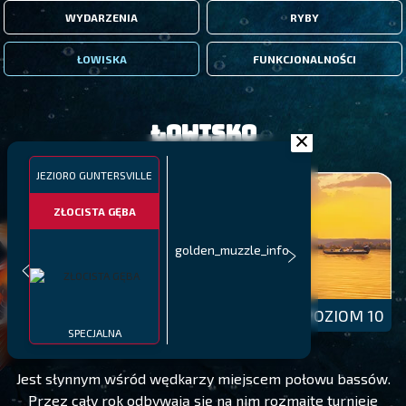
WYDARZENIA
RYBY
ŁOWISKA
FUNKCJONALNOŚCI
Łowisko
JEZIORO GUNTERSVILLE
ZŁOCISTA GĘBA
golden_muzzle_info
JEZIORO GUNTERSVILLE
POZIOM 10
SPECJALNA
Jest słynnym wśród wędkarzy miejscem połowu bassów.
Przez cały rok odbywają się na nim rozmaite turnieje