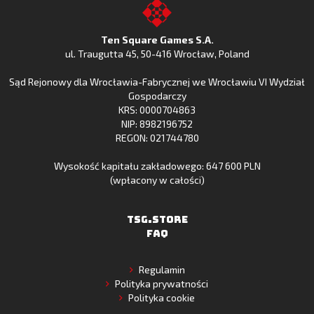
Google
Clash
Apple
the
Play
w
App
TSG.STORE
Ten Square Games S.A.
Huawei
Store
ul. Traugutta 45
,
50-416 Wrocław
, Poland
App
Sąd Rejonowy dla Wrocławia-Fabrycznej we Wrocławiu VI Wydział
Gallery
Gospodarczy
KRS: 0000704863
NIP: 8982196752
REGON: 021744780
Wysokość kapitału zakładowego: 647 600 PLN
(wpłacony w całości)
TSG.STORE
FAQ
Regulamin
Polityka prywatności
Polityka cookie