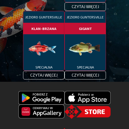
CZYTAJ WIĘCEJ
JEZIORO GUNTERSVILLE
JEZIORO GUNTERSVILLE
KLAN-BRZANA
GIGANT
SPECJALNA
SPECJALNA
CZYTAJ WIĘCEJ
CZYTAJ WIĘCEJ
Pobierz
Pobierz
Fishing
Fishing
Clash
Odkryj
Clash
Go
z
Fishing
z
to