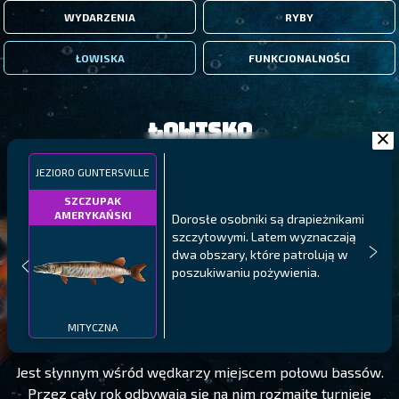
WYDARZENIA
RYBY
ŁOWISKA
FUNKCJONALNOŚCI
Łowisko
JEZIORO GUNTERSVILLE
SZCZUPAK
AMERYKAŃSKI
Dorosłe osobniki są drapieżnikami
szczytowymi. Latem wyznaczają
dwa obszary, które patrolują w
poszukiwaniu pożywienia.
JEZIORO GUNTERSVILLE
POZIOM 10
MITYCZNA
Jest słynnym wśród wędkarzy miejscem połowu bassów.
Przez cały rok odbywają się na nim rozmaite turnieje