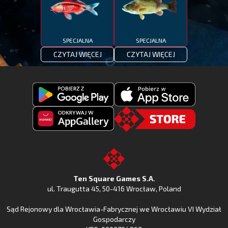
SPECJALNA
SPECJALNA
CZYTAJ WIĘCEJ
CZYTAJ WIĘCEJ
Pobierz
Pobierz
Fishing
Fishing
Clash
Odkryj
Clash
Go
z
Fishing
z
to
Google
Clash
Apple
the
Play
w
App
TSG.STORE
Ten Square Games S.A.
Huawei
Store
ul. Traugutta 45
,
50-416 Wrocław
, Poland
App
Sąd Rejonowy dla Wrocławia-Fabrycznej we Wrocławiu VI Wydział
Gallery
Gospodarczy