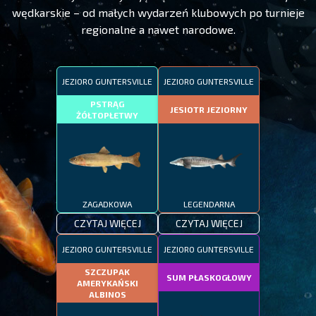
wędkarskie – od małych wydarzeń klubowych po turnieje
regionalne a nawet narodowe.
JEZIORO GUNTERSVILLE
JEZIORO GUNTERSVILLE
PSTRĄG
JESIOTR JEZIORNY
ŻÓŁTOPŁETWY
ZAGADKOWA
LEGENDARNA
CZYTAJ WIĘCEJ
CZYTAJ WIĘCEJ
JEZIORO GUNTERSVILLE
JEZIORO GUNTERSVILLE
SZCZUPAK
SUM PŁASKOGŁOWY
AMERYKAŃSKI
ALBINOS