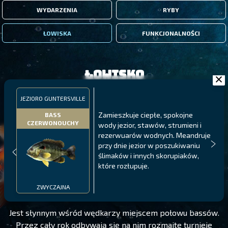
WYDARZENIA
RYBY
ŁOWISKA
FUNKCJONALNOŚCI
Łowisko
JEZIORO GUNTERSVILLE
Zamieszkuje ciepłe, spokojne
BASS
CZERWONOUCHY
wody jezior, stawów, strumieni i
rezerwuarów wodnych. Meandruje
przy dnie jezior w poszukiwaniu
ślimaków i innych skorupiaków,
które rozłupuje.
JEZIORO GUNTERSVILLE
POZIOM 10
ZWYCZAJNA
Jest słynnym wśród wędkarzy miejscem połowu bassów.
Przez cały rok odbywają się na nim rozmaite turnieje