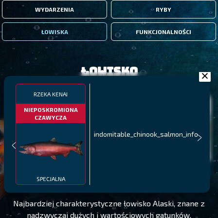
WYDARZENIA
RYBY
ŁOWISKA
FUNKCJONALNOŚCI
Łowisko
RZEKA KENAI
NIEPOSKROMIONA
CZAWYCZA
indomitable_chinook_salmon_info
RZEKA KENAI
POZIOM 20
SPECJALNA
Najbardziej charakterystyczne łowisko Alaski, znane z
nadzwyczaj dużych i wartościowych gatunków,