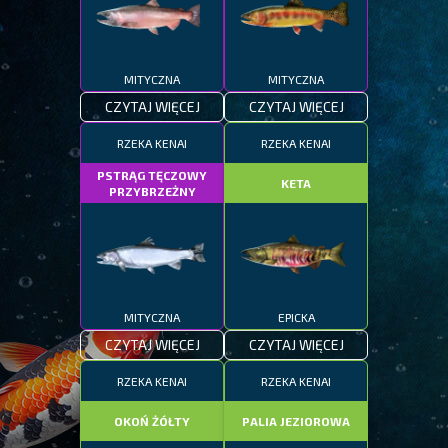
MITYCZNA
MITYCZNA
CZYTAJ WIĘCEJ
CZYTAJ WIĘCEJ
RZEKA KENAI
RZEKA KENAI
PSTRĄG TĘCZOWY
KETA
PRZYBRZEŻNY
MITYCZNA
EPICKA
CZYTAJ WIĘCEJ
CZYTAJ WIĘCEJ
RZEKA KENAI
RZEKA KENAI
OKOŃ ŻÓŁTY
PALIA JEZIOROWA