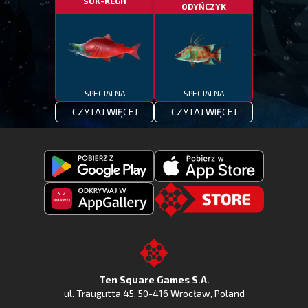
SUK-KEGH
ODYŃCZYK
SPECJALNA
SPECJALNA
CZYTAJ WIĘCEJ
CZYTAJ WIĘCEJ
Pobierz
Pobierz
Fishing
Fishing
Clash
Odkryj
Clash
Go
z
Fishing
z
to
Google
Clash
Apple
the
Play
w
App
TSG.STORE
Ten Square Games S.A.
Huawei
Store
ul. Traugutta 45
,
50-416 Wrocław
, Poland
App