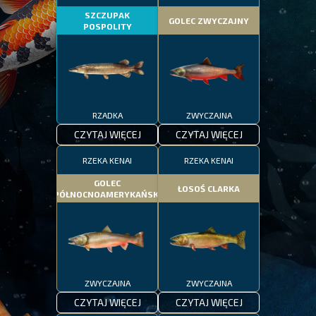
SZCZUPAK
GOLEC ZWYCZAJNY
POSPOLITY
RZADKA
ZWYCZAJNA
CZYTAJ WIĘCEJ
CZYTAJ WIĘCEJ
RZEKA KENAI
RZEKA KENAI
GOLEC
ŁOSOŚ CLARKA
PÓŁNOCNOAMERYKAŃSKI
ZWYCZAJNA
ZWYCZAJNA
CZYTAJ WIĘCEJ
CZYTAJ WIĘCEJ