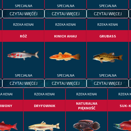
SPECJALNA
SPECJALNA
SPECJALNA
CZYTAJ WIĘCEJ
CZYTAJ WIĘCEJ
CZYTAJ WIĘCEJ
RZEKA KENAI
RZEKA KENAI
RZEKA KENAI
RÓŻ
KINICH AHAU
GRUBASS
SPECJALNA
SPECJALNA
SPECJALNA
CZYTAJ WIĘCEJ
CZYTAJ WIĘCEJ
CZYTAJ WIĘCEJ
A KENAI
RZEKA KENAI
RZEKA KENAI
RZEKA 
NATURALNA
RWONY
DRYFOWNIK
SUK-K
PIĘKNOŚĆ