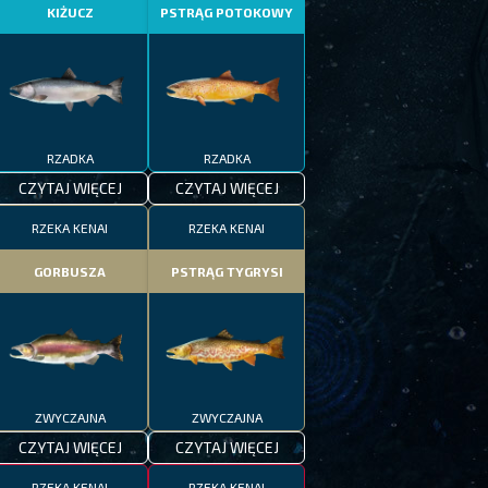
KIŻUCZ
PSTRĄG POTOKOWY
RZADKA
RZADKA
CZYTAJ WIĘCEJ
CZYTAJ WIĘCEJ
RZEKA KENAI
RZEKA KENAI
GORBUSZA
PSTRĄG TYGRYSI
ZWYCZAJNA
ZWYCZAJNA
CZYTAJ WIĘCEJ
CZYTAJ WIĘCEJ
RZEKA KENAI
RZEKA KENAI