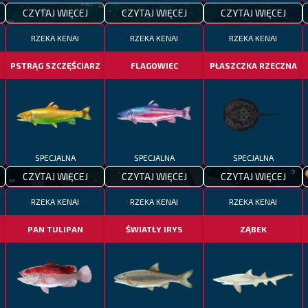
CZYTAJ WIĘCEJ
CZYTAJ WIĘCEJ
CZYTAJ WIĘCEJ
RZEKA KENAI
RZEKA KENAI
RZEKA KENAI
PSTRĄG SZCZĘŚCIARZ
FLAGOWIEC
PŁASZCZKA RZECZNA
SPECJALNA
SPECJALNA
SPECJALNA
CZYTAJ WIĘCEJ
CZYTAJ WIĘCEJ
CZYTAJ WIĘCEJ
RZEKA KENAI
RZEKA KENAI
RZEKA KENAI
PAN TULIPAN
ŚWIATŁY IRYS
ZĄBEK