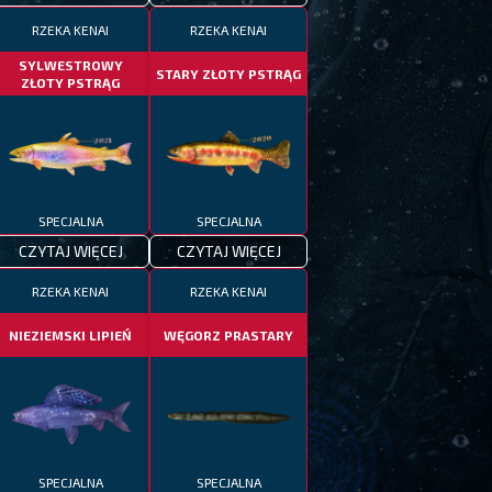
RZEKA KENAI
RZEKA KENAI
SYLWESTROWY
STARY ZŁOTY PSTRĄG
ZŁOTY PSTRĄG
SPECJALNA
SPECJALNA
CZYTAJ WIĘCEJ
CZYTAJ WIĘCEJ
RZEKA KENAI
RZEKA KENAI
NIEZIEMSKI LIPIEŃ
WĘGORZ PRASTARY
SPECJALNA
SPECJALNA