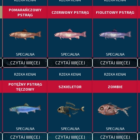
POMARAŃCZOWY
CZERWONY PSTRĄG
FIOLETOWY PSTRĄG
PSTRĄG
SPECJALNA
SPECJALNA
SPECJALNA
CZYTAJ WIĘCEJ
CZYTAJ WIĘCEJ
CZYTAJ WIĘCEJ
RZEKA KENAI
RZEKA KENAI
RZEKA KENAI
POTĘŻNY PSTRĄG
SZKIELETOR
ZOMBIE
TĘCZOWY
SPECJALNA
SPECJALNA
SPECJALNA
CZYTAJ WIĘCEJ
CZYTAJ WIĘCEJ
CZYTAJ WIĘCEJ