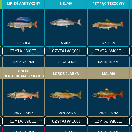
LIPIEŃ ARKTYCZNY
NELMA
PSTRĄG TĘCZOWY
RZADKA
RZADKA
RZADKA
CZYTAJ WIĘCEJ
CZYTAJ WIĘCEJ
CZYTAJ WIĘCEJ
RZEKA KENAI
RZEKA KENAI
RZEKA KENAI
GOLEC
ŁOSOŚ CLARKA
MALMA
PÓŁNOCNOAMERYKAŃSKI
ZWYCZAJNA
ZWYCZAJNA
ZWYCZAJNA
CZYTAJ WIĘCEJ
CZYTAJ WIĘCEJ
CZYTAJ WIĘCEJ
RZEKA KENAI
RZEKA KENAI
RZEKA KENAI