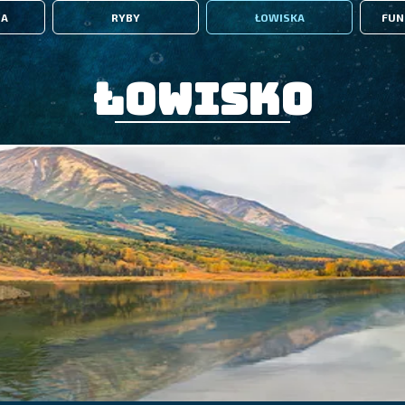
IA
RYBY
ŁOWISKA
FUN
Łowisko