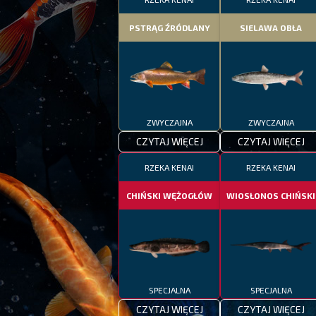
PSTRĄG ŹRÓDLANY
SIELAWA OBŁA
ZWYCZAJNA
ZWYCZAJNA
CZYTAJ WIĘCEJ
CZYTAJ WIĘCEJ
RZEKA KENAI
RZEKA KENAI
CHIŃSKI WĘŻOGŁÓW
WIOSŁONOS CHIŃSKI
SPECJALNA
SPECJALNA
CZYTAJ WIĘCEJ
CZYTAJ WIĘCEJ