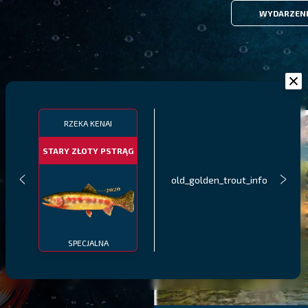
WYDARZEN
RZEKA KENAI
STARY ZŁOTY PSTRĄG
old_golden_trout_info
SPECJALNA