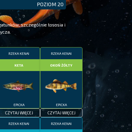
POZIOM 20
atunków, szczególnie łososia i
ycza.
RZEKA KENAI
RZEKA KENAI
KETA
OKOŃ ŻÓŁTY
EPICKA
EPICKA
CZYTAJ WIĘCEJ
CZYTAJ WIĘCEJ
RZEKA KENAI
RZEKA KENAI