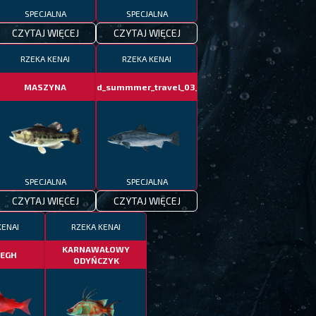
SPECJALNA
SPECJALNA
CZYTAJ WIĘCEJ
CZYTAJ WIĘCEJ
RZEKA KENAI
RZEKA KENAI
MASZYNA
fotd_summmer_travel_03_06
SPECJALNA
SPECJALNA
CZYTAJ WIĘCEJ
CZYTAJ WIĘCEJ
KENAI
RZEKA KENAI
KARNAWAŁOWY
EGH
ODYŃCZYK