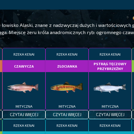
 łowisko Alaski, znane z nadzwyczaj dużych i wartościowych g
ąga. Miejsce żeru króla anadromicznych ryb: ogromnego czaw
RZEKA KENAI
RZEKA KENAI
RZEKA KENAI
PSTRĄG TĘCZOWY
CZAWYCZA
ZŁOCIANKA
PRZYBRZEŻNY
MITYCZNA
MITYCZNA
MITYCZNA
CZYTAJ WIĘCEJ
CZYTAJ WIĘCEJ
CZYTAJ WIĘCEJ
RZEKA KENAI
RZEKA KENAI
RZEKA KENAI