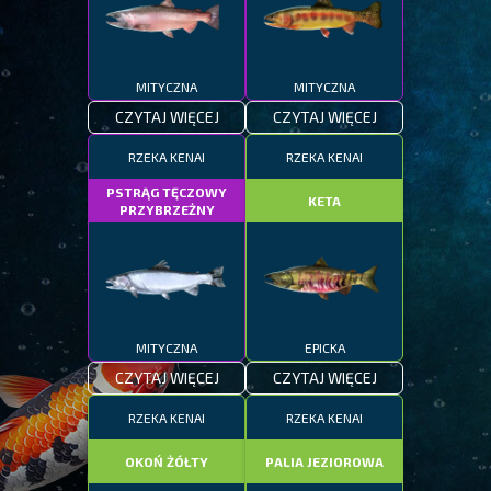
MITYCZNA
MITYCZNA
CZYTAJ WIĘCEJ
CZYTAJ WIĘCEJ
RZEKA KENAI
RZEKA KENAI
PSTRĄG TĘCZOWY
KETA
PRZYBRZEŻNY
MITYCZNA
EPICKA
CZYTAJ WIĘCEJ
CZYTAJ WIĘCEJ
RZEKA KENAI
RZEKA KENAI
OKOŃ ŻÓŁTY
PALIA JEZIOROWA