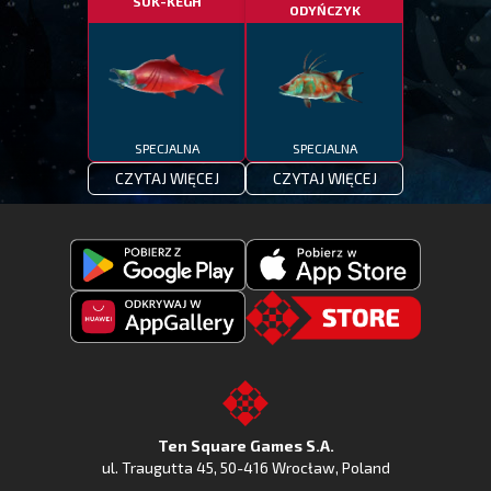
SUK-KEGH
ODYŃCZYK
SPECJALNA
SPECJALNA
CZYTAJ WIĘCEJ
CZYTAJ WIĘCEJ
Pobierz
Pobierz
Fishing
Fishing
Clash
Odkryj
Clash
Go
z
Fishing
z
to
Google
Clash
Apple
the
Play
w
App
TSG.STORE
Ten Square Games S.A.
Huawei
Store
ul. Traugutta 45
,
50-416 Wrocław
, Poland
App