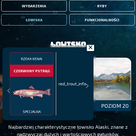
WYDARZENIA
RYBY
ŁOWISKA
FUNKCJONALNOŚCI
Łowisko
RZEKA KENAI
CZERWONY PSTRĄG
red_trout_info
RZEKA KENAI
POZIOM 20
SPECJALNA
Najbardziej charakterystyczne łowisko Alaski, znane z
nadzwyczaj dużych i wartościowych gatunków,