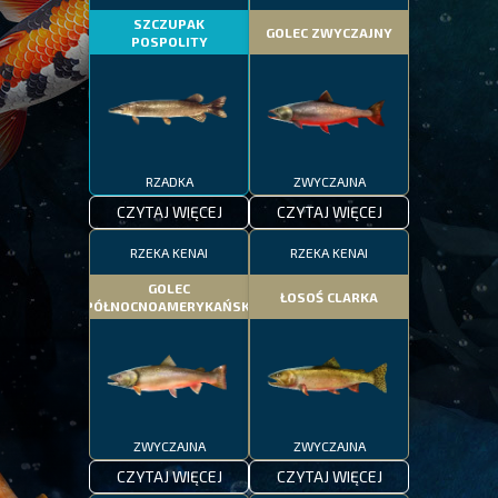
SZCZUPAK
GOLEC ZWYCZAJNY
POSPOLITY
RZADKA
ZWYCZAJNA
CZYTAJ WIĘCEJ
CZYTAJ WIĘCEJ
RZEKA KENAI
RZEKA KENAI
GOLEC
ŁOSOŚ CLARKA
PÓŁNOCNOAMERYKAŃSKI
ZWYCZAJNA
ZWYCZAJNA
CZYTAJ WIĘCEJ
CZYTAJ WIĘCEJ