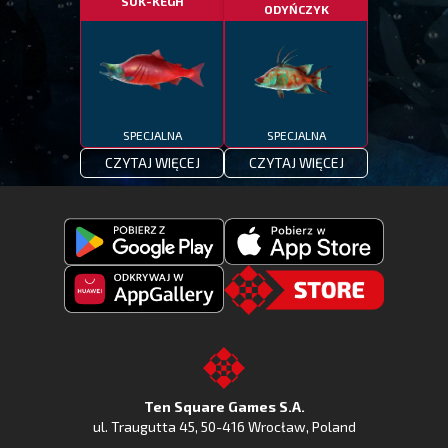
SUK-KEGH
ODYŃCZYK
SPECJALNA
SPECJALNA
CZYTAJ WIĘCEJ
CZYTAJ WIĘCEJ
Pobierz
Pobierz
Fishing
Fishing
Clash
Odkryj
Clash
Go
z
Fishing
z
to
Google
Clash
Apple
the
Play
w
App
TSG.STORE
Ten Square Games S.A.
Huawei
Store
ul. Traugutta 45
,
50-416 Wrocław
, Poland
App