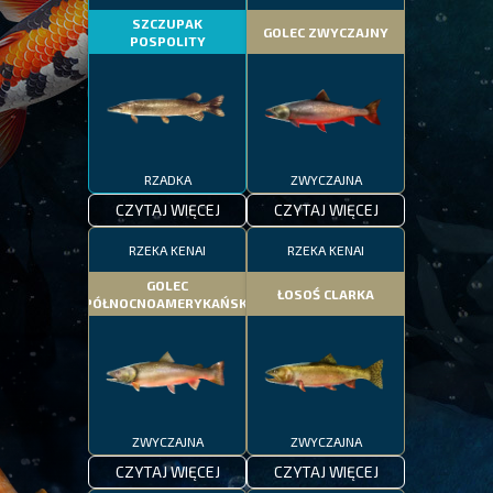
SZCZUPAK
GOLEC ZWYCZAJNY
POSPOLITY
RZADKA
ZWYCZAJNA
CZYTAJ WIĘCEJ
CZYTAJ WIĘCEJ
RZEKA KENAI
RZEKA KENAI
GOLEC
ŁOSOŚ CLARKA
PÓŁNOCNOAMERYKAŃSKI
ZWYCZAJNA
ZWYCZAJNA
CZYTAJ WIĘCEJ
CZYTAJ WIĘCEJ