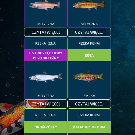
MITYCZNA
MITYCZNA
CZYTAJ WIĘCEJ
CZYTAJ WIĘCEJ
RZEKA KENAI
RZEKA KENAI
PSTRĄG TĘCZOWY
KETA
PRZYBRZEŻNY
MITYCZNA
EPICKA
CZYTAJ WIĘCEJ
CZYTAJ WIĘCEJ
RZEKA KENAI
RZEKA KENAI
OKOŃ ŻÓŁTY
PALIA JEZIOROWA