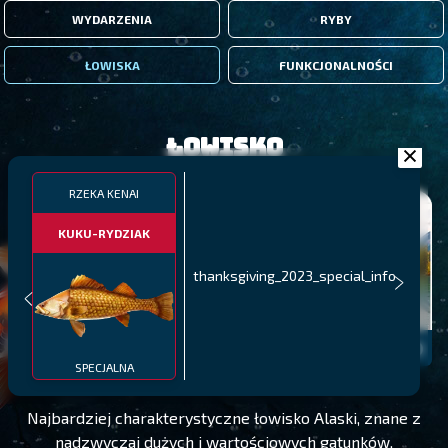
WYDARZENIA
RYBY
ŁOWISKA
FUNKCJONALNOŚCI
Łowisko
RZEKA KENAI
KUKU-RYDZIAK
thanksgiving_2023_special_info
RZEKA KENAI
POZIOM 20
SPECJALNA
Najbardziej charakterystyczne łowisko Alaski, znane z
nadzwyczaj dużych i wartościowych gatunków,