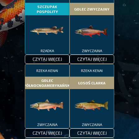
SZCZUPAK
GOLEC ZWYCZAJNY
POSPOLITY
RZADKA
ZWYCZAJNA
CZYTAJ WIĘCEJ
CZYTAJ WIĘCEJ
RZEKA KENAI
RZEKA KENAI
GOLEC
ŁOSOŚ CLARKA
PÓŁNOCNOAMERYKAŃSKI
ZWYCZAJNA
ZWYCZAJNA
CZYTAJ WIĘCEJ
CZYTAJ WIĘCEJ