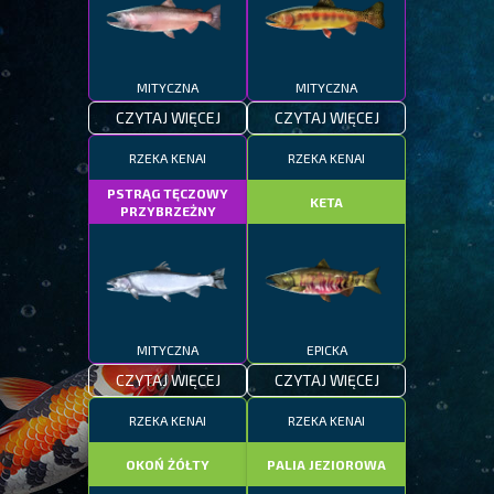
MITYCZNA
MITYCZNA
CZYTAJ WIĘCEJ
CZYTAJ WIĘCEJ
RZEKA KENAI
RZEKA KENAI
PSTRĄG TĘCZOWY
KETA
PRZYBRZEŻNY
MITYCZNA
EPICKA
CZYTAJ WIĘCEJ
CZYTAJ WIĘCEJ
RZEKA KENAI
RZEKA KENAI
OKOŃ ŻÓŁTY
PALIA JEZIOROWA