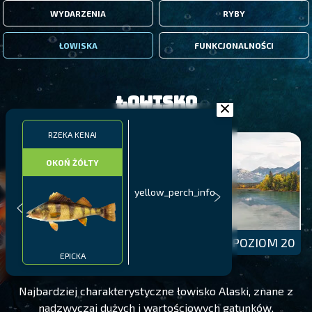
WYDARZENIA
RYBY
ŁOWISKA
FUNKCJONALNOŚCI
Łowisko
RZEKA KENAI
OKOŃ ŻÓŁTY
yellow_perch_info
RZEKA KENAI
POZIOM 20
EPICKA
Najbardziej charakterystyczne łowisko Alaski, znane z
nadzwyczaj dużych i wartościowych gatunków,