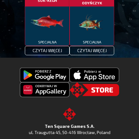
SUK-KEGH
ODYŃCZYK
SPECJALNA
SPECJALNA
CZYTAJ WIĘCEJ
CZYTAJ WIĘCEJ
Pobierz
Pobierz
Fishing
Fishing
Clash
Odkryj
Clash
Go
z
Fishing
z
to
Google
Clash
Apple
the
Play
w
App
TSG.STORE
Ten Square Games S.A.
Huawei
Store
ul. Traugutta 45
,
50-416 Wrocław
, Poland
App