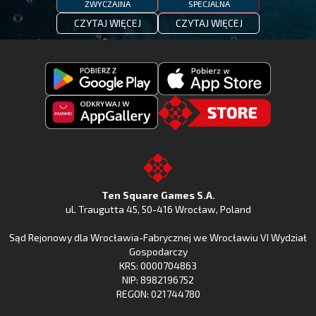
ZWYCZAJNA
SPECJALNA
CZYTAJ WIĘCEJ
CZYTAJ WIĘCEJ
Pobierz
Pobierz
Fishing
Fishing
Clash
Odkryj
Clash
Go
z
Fishing
z
to
Google
Clash
Apple
the
Play
w
App
TSG.STORE
Ten Square Games S.A.
Huawei
Store
ul. Traugutta 45
,
50-416 Wrocław
, Poland
App
Sąd Rejonowy dla Wrocławia-Fabrycznej we Wrocławiu VI Wydział
Gallery
Gospodarczy
KRS: 0000704863
NIP: 8982196752
REGON: 021744780