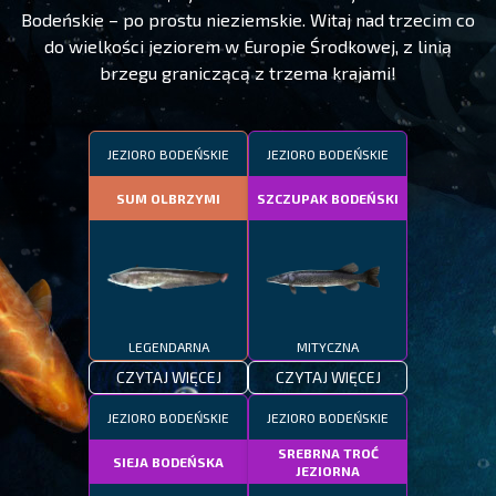
Bodeńskie – po prostu nieziemskie. Witaj nad trzecim co
do wielkości jeziorem w Europie Środkowej, z linią
brzegu graniczącą z trzema krajami!
JEZIORO BODEŃSKIE
JEZIORO BODEŃSKIE
SUM OLBRZYMI
SZCZUPAK BODEŃSKI
LEGENDARNA
MITYCZNA
CZYTAJ WIĘCEJ
CZYTAJ WIĘCEJ
JEZIORO BODEŃSKIE
JEZIORO BODEŃSKIE
SREBRNA TROĆ
SIEJA BODEŃSKA
JEZIORNA