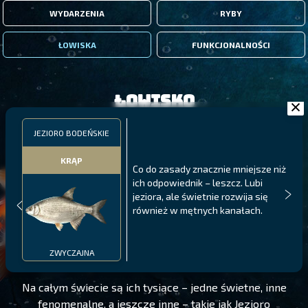
WYDARZENIA
RYBY
ŁOWISKA
FUNKCJONALNOŚCI
Łowisko
JEZIORO BODEŃSKIE
KRĄP
Co do zasady znacznie mniejsze niż
ich odpowiednik – leszcz. Lubi
jeziora, ale świetnie rozwija się
również w mętnych kanałach.
JEZIORO BODEŃSKIE
POZIOM 133
ZWYCZAJNA
Na całym świecie są ich tysiące – jedne świetne, inne
fenomenalne, a jeszcze inne – takie jak Jezioro