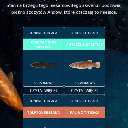
Stań na brzegu tego niesamowitego akwenu i podziwiaj
piękno szczytów Andów, które otaczają to miejsce.
JEZIORO TITICACA
JEZIORO TITICACA
DOROSŁY SUM
ANTYCZNY ORESTIAS
ANDYJSKI
ZAGADKOWA
ZAGADKOWA
CZYTAJ WIĘCEJ
CZYTAJ WIĘCEJ
JEZIORO TITICACA
JEZIORO TITICACA
TOŁPYGA SREBRNA
PALIA Z TITICACA