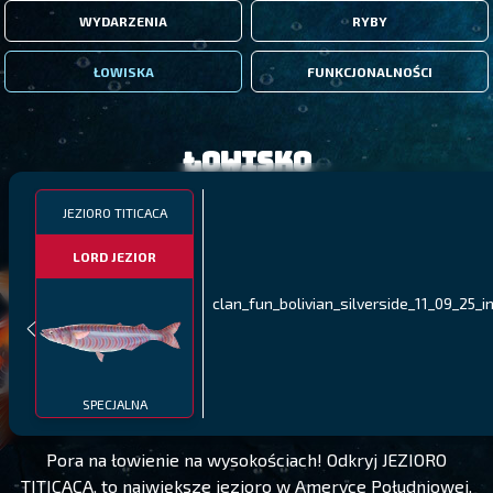
WYDARZENIA
RYBY
ŁOWISKA
FUNKCJONALNOŚCI
Łowisko
JEZIORO TITICACA
LORD JEZIOR
clan_fun_bolivian_silverside_11_09_25_i
JEZIORO TITICACA
POZIOM 340
SPECJALNA
Pora na łowienie na wysokościach! Odkryj JEZIORO
TITICACA, to największe jezioro w Ameryce Południowej.