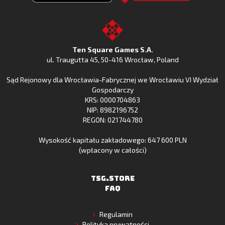
Clash
Odkryj
Clash
Go
z
Fishing
z
to
Google
Clash
Apple
the
Play
w
App
TSG.STORE
Ten Square Games S.A.
Huawei
Store
ul. Traugutta 45
,
50-416 Wrocław
, Poland
App
Sąd Rejonowy dla Wrocławia-Fabrycznej we Wrocławiu VI Wydział
Gallery
Gospodarczy
KRS: 0000704863
NIP: 8982196752
REGON: 021744780
Wysokość kapitału zakładowego: 647 600 PLN
(wpłacony w całości)
TSG.STORE
FAQ
Regulamin
Polityka prywatności