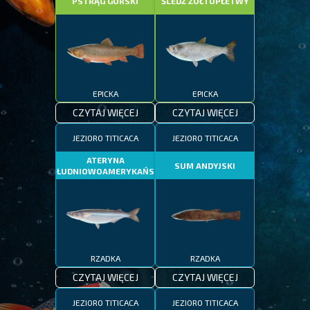
PSTRĄG GÓRSKI
ŚLEDŹ ŻÓŁTOPŁETWY
EPICKA
EPICKA
CZYTAJ WIĘCEJ
CZYTAJ WIĘCEJ
JEZIORO TITICACA
JEZIORO TITICACA
ATERYNA
SUM ANDYJSKI
POŁUDNIOWOAMERYKAŃSKA
RZADKA
RZADKA
CZYTAJ WIĘCEJ
CZYTAJ WIĘCEJ
JEZIORO TITICACA
JEZIORO TITICACA