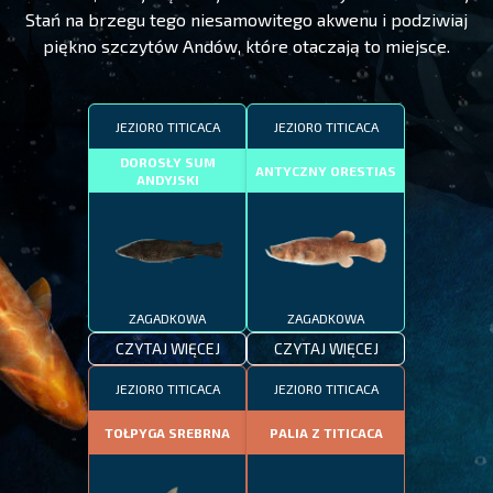
Stań na brzegu tego niesamowitego akwenu i podziwiaj
piękno szczytów Andów, które otaczają to miejsce.
JEZIORO TITICACA
JEZIORO TITICACA
DOROSŁY SUM
ANTYCZNY ORESTIAS
ANDYJSKI
ZAGADKOWA
ZAGADKOWA
CZYTAJ WIĘCEJ
CZYTAJ WIĘCEJ
JEZIORO TITICACA
JEZIORO TITICACA
TOŁPYGA SREBRNA
PALIA Z TITICACA