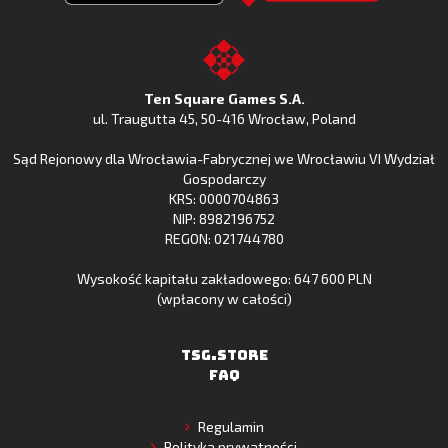
Clash
Odkryj
Clash
Go
z
Fishing
z
to
Google
Clash
Apple
the
Play
w
App
TSG.STORE
Ten Square Games S.A.
Huawei
Store
ul. Traugutta 45
,
50-416 Wrocław
, Poland
App
Sąd Rejonowy dla Wrocławia-Fabrycznej we Wrocławiu VI Wydział
Gallery
Gospodarczy
KRS: 0000704863
NIP: 8982196752
REGON: 021744780
Wysokość kapitału zakładowego: 647 600 PLN
(wpłacony w całości)
TSG.STORE
FAQ
Regulamin
Polityka prywatności