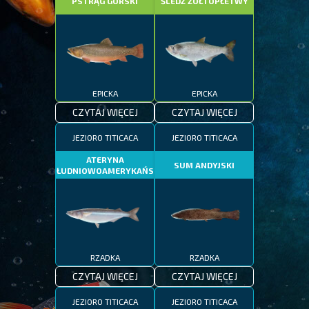
PSTRĄG GÓRSKI
ŚLEDŹ ŻÓŁTOPŁETWY
EPICKA
EPICKA
CZYTAJ WIĘCEJ
CZYTAJ WIĘCEJ
JEZIORO TITICACA
JEZIORO TITICACA
ATERYNA
SUM ANDYJSKI
POŁUDNIOWOAMERYKAŃSKA
RZADKA
RZADKA
CZYTAJ WIĘCEJ
CZYTAJ WIĘCEJ
JEZIORO TITICACA
JEZIORO TITICACA