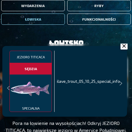
WYDARZENIA
RYBY
ŁOWISKA
FUNKCJONALNOŚCI
Łowisko
JEZIORO TITICACA
SĘDZIA
ilave_trout_05_10_25_special_info
JEZIORO TITICACA
POZIOM 340
SPECJALNA
Pora na łowienie na wysokościach! Odkryj JEZIORO
TITICACA, to największe jezioro w Ameryce Południowej.