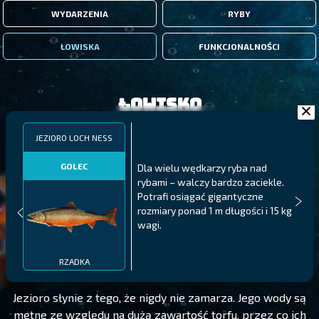
WYDARZENIA
RYBY
ŁOWISKA
FUNKCJONALNOŚCI
Łowisko
JEZIORO LOCH NESS
GOLEC
Dla wielu wędkarzy ryba nad
rybami – walczy bardzo zaciekle.
Potrafi osiągać gigantyczne
rozmiary ponad 1 m długości i 15 kg
wagi.
JEZIORO LOCH NESS
POZIOM 40
RZADKA
Jezioro słynie z tego, że nigdy nie zamarza. Jego wody są
mętne ze względu na dużą zawartość torfu, przez co ich