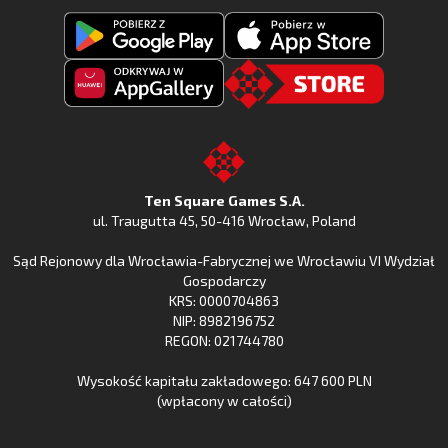
Pobierz
Pobierz
Fishing
Fishing
Clash
Odkryj
Clash
Go
z
Fishing
z
to
Google
Clash
Apple
the
Play
w
App
TSG.STORE
Ten Square Games S.A.
Huawei
Store
ul. Traugutta 45
,
50-416 Wrocław
, Poland
App
Sąd Rejonowy dla Wrocławia-Fabrycznej we Wrocławiu VI Wydział
Gallery
Gospodarczy
KRS: 0000704863
NIP: 8982196752
REGON: 021744780
Wysokość kapitału zakładowego: 647 600 PLN
(wpłacony w całości)