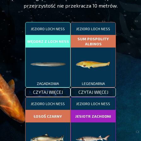
przejrzystość nie przekracza 10 metrów.
JEZIORO LOCH NESS
JEZIORO LOCH NESS
SUM POSPOLITY
WĘGORZ Z LOCH NESS
ALBINOS
ZAGADKOWA
LEGENDARNA
CZYTAJ WIĘCEJ
CZYTAJ WIĘCEJ
JEZIORO LOCH NESS
JEZIORO LOCH NESS
ŁOSOŚ CZARNY
JESIOTR ZACHODNI