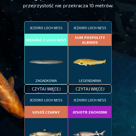
przejrzystość nie przekracza 10 metrów.
JEZIORO LOCH NESS
JEZIORO LOCH NESS
SUM POSPOLITY
WĘGORZ Z LOCH NESS
ALBINOS
ZAGADKOWA
LEGENDARNA
CZYTAJ WIĘCEJ
CZYTAJ WIĘCEJ
JEZIORO LOCH NESS
JEZIORO LOCH NESS
ŁOSOŚ CZARNY
JESIOTR ZACHODNI