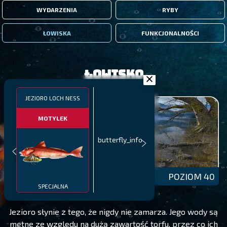
WYDARZENIA
RYBY
ŁOWISKA
FUNKCJONALNOŚCI
Łowisko
JEZIORO LOCH NESS
MOTYLEK
butterfly_info
JEZIORO LOCH NESS
POZIOM 40
SPECJALNA
Jezioro słynie z tego, że nigdy nie zamarza. Jego wody są
mętne ze względu na dużą zawartość torfu, przez co ich