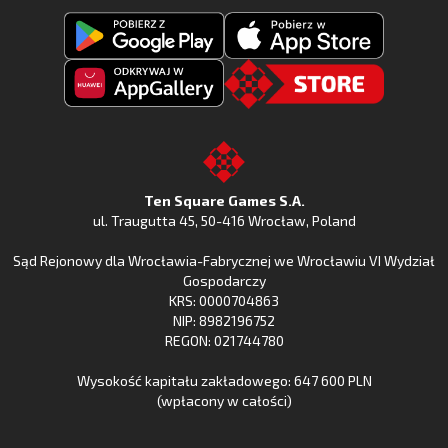
Pobierz
Pobierz
Fishing
Fishing
Clash
Odkryj
Clash
Go
z
Fishing
z
to
Google
Clash
Apple
the
Play
w
App
TSG.STORE
Ten Square Games S.A.
Huawei
Store
ul. Traugutta 45
,
50-416 Wrocław
, Poland
App
Sąd Rejonowy dla Wrocławia-Fabrycznej we Wrocławiu VI Wydział
Gallery
Gospodarczy
KRS: 0000704863
NIP: 8982196752
REGON: 021744780
Wysokość kapitału zakładowego: 647 600 PLN
(wpłacony w całości)