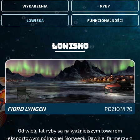
WYDARZENIA
RYBY
ŁOWISKA
FUNKCJONALNOŚCI
Łowisko
FIORD LYNGEN
POZIOM 70
Od wielu lat ryby są najważniejszym towarem
eksportowym północnej Norwegii. Dawniej farmerzy z