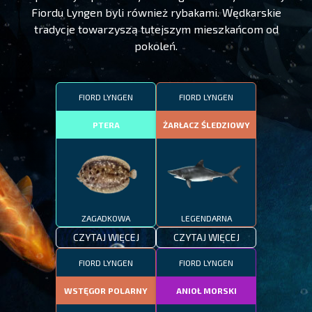
Fiordu Lyngen byli również rybakami. Wędkarskie
tradycje towarzyszą tutejszym mieszkańcom od
pokoleń.
FIORD LYNGEN
FIORD LYNGEN
PTERA
ŻARŁACZ ŚLEDZIOWY
ZAGADKOWA
LEGENDARNA
CZYTAJ WIĘCEJ
CZYTAJ WIĘCEJ
FIORD LYNGEN
FIORD LYNGEN
WSTĘGOR POLARNY
ANIOŁ MORSKI