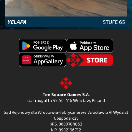
YELAPA
STUFE 65
Pobierz
Pobierz
Fishing
Fishing
Clash
Odkryj
Clash
Go
z
Fishing
z
to
Google
Clash
Apple
the
Play
w
App
TSG.STORE
Ten Square Games S.A.
Huawei
Store
ul. Traugutta 45
,
50-416 Wrocław
, Poland
App
Sąd Rejonowy dla Wrocławia-Fabrycznej we Wrocławiu VI Wydział
Gallery
Gospodarczy
KRS: 0000704863
NIP: 8982196752