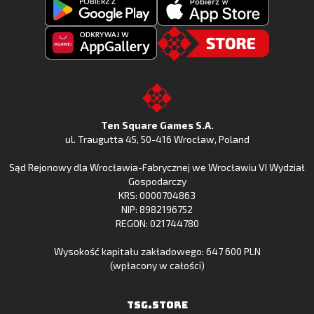
Pobierz
Pobierz
Fishing
Fishing
Clash
Odkryj
Clash
Go
z
Fishing
z
to
Google
Clash
Apple
the
Play
w
App
TSG.STORE
Ten Square Games S.A.
Huawei
Store
ul. Traugutta 45
,
50-416 Wrocław
, Poland
App
Sąd Rejonowy dla Wrocławia-Fabrycznej we Wrocławiu VI Wydział
Gallery
Gospodarczy
KRS: 0000704863
NIP: 8982196752
REGON: 021744780
Wysokość kapitału zakładowego: 647 600 PLN
(wpłacony w całości)
TSG.STORE