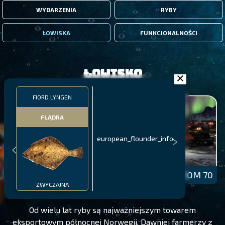
WYDARZENIA
RYBY
ŁOWISKA
FUNKCJONALNOŚCI
Łowisko
FIORD LYNGEN
FLĄDRA
european_flounder_info
FIORD LYNGEN
POZIOM 70
ZWYCZAJNA
Od wielu lat ryby są najważniejszym towarem
eksportowym północnej Norwegii. Dawniej farmerzy z