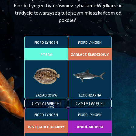
Fiordu Lyngen byli również rybakami. Wędkarskie
tradycje towarzyszą tutejszym mieszkańcom od
pokoleń.
FIORD LYNGEN
FIORD LYNGEN
PTERA
ŻARŁACZ ŚLEDZIOWY
ZAGADKOWA
LEGENDARNA
CZYTAJ WIĘCEJ
CZYTAJ WIĘCEJ
FIORD LYNGEN
FIORD LYNGEN
WSTĘGOR POLARNY
ANIOŁ MORSKI