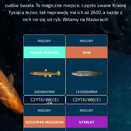
cudów świata. To magiczne miejsce, często zwane Krainą
Tysiąca Jezior, tak naprawdę ma ich aż 2600, a każde z
nich roi się od ryb. Witamy na Mazurach!
MAZURY
MAZURY
POLSKI PISKORZ
SUM
ZAGADKOWA
LEGENDARNA
CZYTAJ WIĘCEJ
CZYTAJ WIĘCEJ
MAZURY
MAZURY
SZCZUPAK MAZURSKI
STERLET