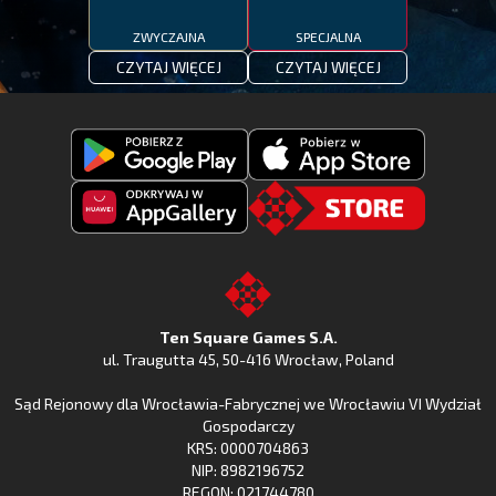
ZWYCZAJNA
SPECJALNA
CZYTAJ WIĘCEJ
CZYTAJ WIĘCEJ
Pobierz
Pobierz
Fishing
Fishing
Clash
Odkryj
Clash
Go
z
Fishing
z
to
Google
Clash
Apple
the
Play
w
App
TSG.STORE
Ten Square Games S.A.
Huawei
Store
ul. Traugutta 45
,
50-416 Wrocław
, Poland
App
Sąd Rejonowy dla Wrocławia-Fabrycznej we Wrocławiu VI Wydział
Gallery
Gospodarczy
KRS: 0000704863
NIP: 8982196752
REGON: 021744780