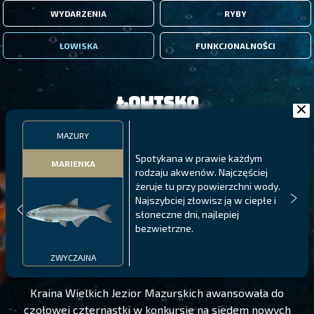
WYDARZENIA
RYBY
ŁOWISKA
FUNKCJONALNOŚCI
Łowisko
MAZURY
Spotykana w prawie każdym
MARIENKA
rodzaju akwenów. Najczęściej
żeruje tu przy powierzchni wody.
Najszybciej złowisz ją w ciepłe i
słoneczne dni, najlepiej
bezwietrzne.
MAZURY
POZIOM 195
ZWYCZAJNA
Kraina Wielkich Jezior Mazurskich awansowała do
czołowej czternastki w konkursie na siedem nowych