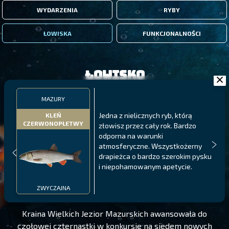
WYDARZENIA
RYBY
ŁOWISKA
FUNKCJONALNOŚCI
Łowisko
MAZURY
Jedna z nielicznych ryb, którą
KLEŃ
CZERWONOPŁETWY
złowisz przez cały rok. Bardzo
odporna na warunki
atmosferyczne. Wszystkożerny
drapieżca o bardzo szerokim pysku
i niepohamowanym apetycie.
MAZURY
POZIOM 195
ZWYCZAJNA
Kraina Wielkich Jezior Mazurskich awansowała do
czołowej czternastki w konkursie na siedem nowych