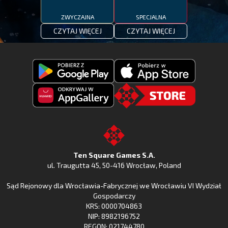
ZWYCZAJNA
SPECJALNA
CZYTAJ WIĘCEJ
CZYTAJ WIĘCEJ
Pobierz
Pobierz
Fishing
Fishing
Clash
Odkryj
Clash
Go
z
Fishing
z
to
Google
Clash
Apple
the
Play
w
App
TSG.STORE
Ten Square Games S.A.
Huawei
Store
ul. Traugutta 45
,
50-416 Wrocław
, Poland
App
Sąd Rejonowy dla Wrocławia-Fabrycznej we Wrocławiu VI Wydział
Gallery
Gospodarczy
KRS: 0000704863
NIP: 8982196752
REGON: 021744780