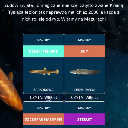
cudów świata. To magiczne miejsce, często zwane Krainą
Tysiąca Jezior, tak naprawdę ma ich aż 2600, a każde z
nich roi się od ryb. Witamy na Mazurach!
MAZURY
MAZURY
POLSKI PISKORZ
SUM
ZAGADKOWA
LEGENDARNA
CZYTAJ WIĘCEJ
CZYTAJ WIĘCEJ
MAZURY
MAZURY
SZCZUPAK MAZURSKI
STERLET