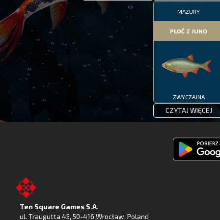
MAZURY
PŁOĆ Z JUNO
ZWYCZAJNA
CZYTAJ WIĘCEJ
Pobierz
Fishing
Clash
z
Ten Square Games S.A.
Google
ul. Traugutta 45
,
50-416 Wrocław
, Poland