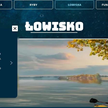
IA
RYBY
ŁOWISKA
FUN
Łowisko
o
.
o