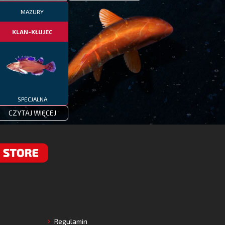
MAZURY
KLAN-KŁUJEC
SPECJALNA
CZYTAJ WIĘCEJ
RE
Regulamin