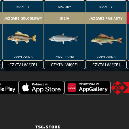
MAZURY
MAZURY
MAZURY
JAZGARZ GOŁOGŁOWY
SIEJA
JAZGARZ PASIASTY
ZWYCZAJNA
ZWYCZAJNA
ZWYCZAJNA
CZYTAJ WIĘCEJ
CZYTAJ WIĘCEJ
CZYTAJ WIĘCEJ
Pobierz
Odkryj
Go
Fishing
Fishing
to
Clash
Clash
the
z
w
TSG.STO
Apple
Huawei
TSG.STORE