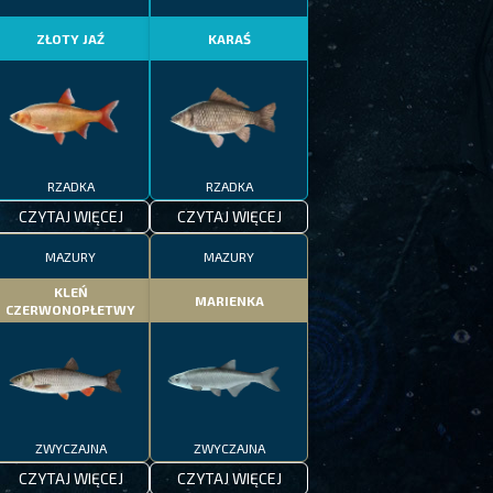
ZŁOTY JAŹ
KARAŚ
RZADKA
RZADKA
CZYTAJ WIĘCEJ
CZYTAJ WIĘCEJ
MAZURY
MAZURY
KLEŃ
MARIENKA
CZERWONOPŁETWY
ZWYCZAJNA
ZWYCZAJNA
CZYTAJ WIĘCEJ
CZYTAJ WIĘCEJ