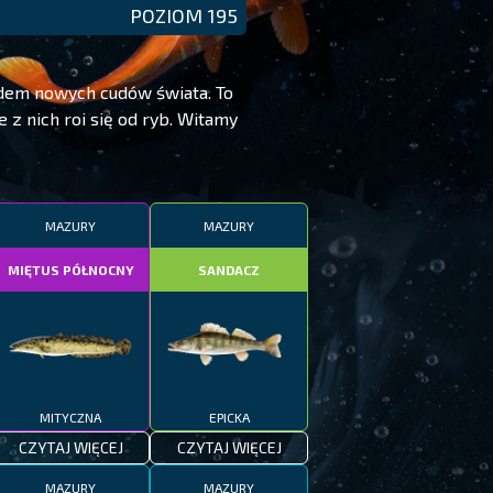
POZIOM 195
edem nowych cudów świata. To
 z nich roi się od ryb. Witamy
MAZURY
MAZURY
MIĘTUS PÓŁNOCNY
SANDACZ
MITYCZNA
EPICKA
CZYTAJ WIĘCEJ
CZYTAJ WIĘCEJ
MAZURY
MAZURY