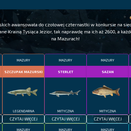
rskich awansowała do czołowej czternastki w konkursie na si
e Krainą Tysiąca Jezior, tak naprawdę ma ich aż 2600, a każde
na Mazurach!
MAZURY
MAZURY
MAZURY
SZCZUPAK MAZURSKI
STERLET
SAZAN
LEGENDARNA
MITYCZNA
MITYCZNA
CZYTAJ WIĘCEJ
CZYTAJ WIĘCEJ
CZYTAJ WIĘCEJ
MAZURY
MAZURY
MAZURY