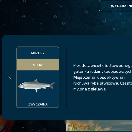
WYDARZEN
MAZURY
SIEJA
Przedstawiciel słodkowodneg
gatunku rodziny łososiowatych
Mięsożerna, dość aktywna i
ruchliwa ryba ławicowa. Częst
mylona z sielawą.
ZWYCZAJNA