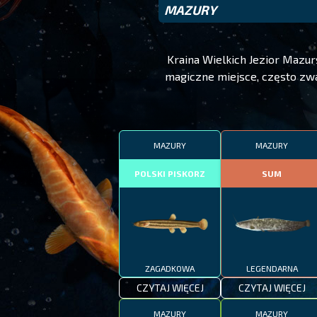
MAZURY
Kraina Wielkich Jezior Mazu
magiczne miejsce, często zwan
MAZURY
MAZURY
POLSKI PISKORZ
SUM
ZAGADKOWA
LEGENDARNA
CZYTAJ WIĘCEJ
CZYTAJ WIĘCEJ
MAZURY
MAZURY