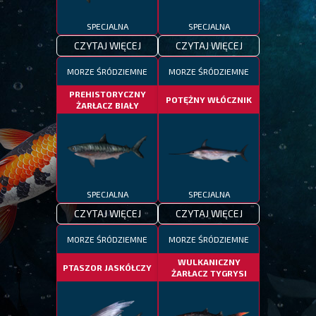
SPECJALNA
SPECJALNA
CZYTAJ WIĘCEJ
CZYTAJ WIĘCEJ
MORZE ŚRÓDZIEMNE
MORZE ŚRÓDZIEMNE
PREHISTORYCZNY
POTĘŻNY WŁÓCZNIK
ŻARŁACZ BIAŁY
SPECJALNA
SPECJALNA
CZYTAJ WIĘCEJ
CZYTAJ WIĘCEJ
MORZE ŚRÓDZIEMNE
MORZE ŚRÓDZIEMNE
WULKANICZNY
PTASZOR JASKÓŁCZY
ŻARŁACZ TYGRYSI