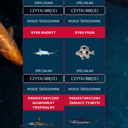
ZWYCZAJNA
SPECJALNA
CZYTAJ WIĘCEJ
CZYTAJ WIĘCEJ
MORZE ŚRÓDZIEMNE
MORZE ŚRÓDZIEMNE
RYBA MADRYT
RYBA PIŁKA
SPECJALNA
SPECJALNA
CZYTAJ WIĘCEJ
CZYTAJ WIĘCEJ
MORZE ŚRÓDZIEMNE
MORZE ŚRÓDZIEMNE
PREHISTORYCZNY
PREHISTORYCZNY
GŁOWOMŁOT
ŻARŁACZ TYGRYSI
TROPIKALNY