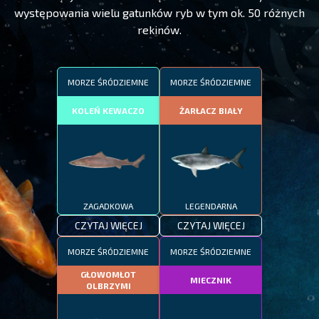
występowania wielu gatunków ryb w tym ok. 50 różnych
rekinów.
MORZE ŚRÓDZIEMNE
MORZE ŚRÓDZIEMNE
KOLEŃ KEWACZO
ŻARŁACZ BIAŁY
ZAGADKOWA
LEGENDARNA
CZYTAJ WIĘCEJ
CZYTAJ WIĘCEJ
MORZE ŚRÓDZIEMNE
MORZE ŚRÓDZIEMNE
GŁOWOMŁOT
MIECZNIK
OLBRZYMI