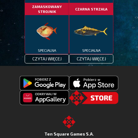
ZAMASKOWANY
CZARNA STRZAŁA
STROJNIK
SPECJALNA
SPECJALNA
CZYTAJ WIĘCEJ
CZYTAJ WIĘCEJ
Pobierz
Pobierz
Fishing
Fishing
Clash
Odkryj
Clash
Go
z
Fishing
z
to
Google
Clash
Apple
the
Play
w
App
TSG.STORE
Ten Square Games S.A.
Huawei
Store