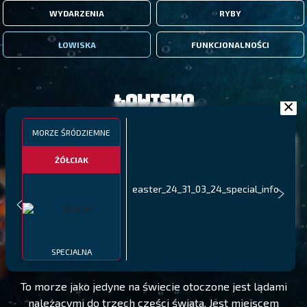
WYDARZENIA
RYBY
ŁOWISKA
FUNKCJONALNOŚCI
Łowisko
MORZE ŚRÓDZIEMNE
ŻÓŁCIAK
easter_24_31_03_24_special_info
MORZE ŚRÓDZIEMNE
POZIOM 50
SPECJALNA
To morze jako jedyne na świecie otoczone jest lądami
należącymi do trzech części świata. Jest miejscem