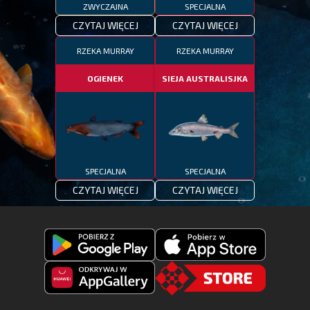
ZWYCZAJNA
SPECJALNA
CZYTAJ WIĘCEJ
CZYTAJ WIĘCEJ
RZEKA MURRAY
RZEKA MURRAY
OGIENEK
SIEJA AUSTRALISJKA
SPECJALNA
SPECJALNA
CZYTAJ WIĘCEJ
CZYTAJ WIĘCEJ
Pobierz
Pobierz
Fishing
Fishing
Clash
Odkryj
Clash
Go