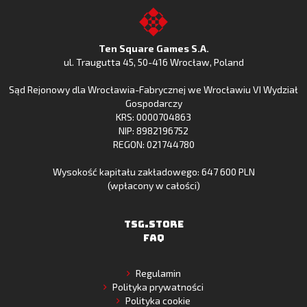
z
Fishing
z
to
Google
Clash
Apple
the
Play
w
App
TSG.STORE
Ten Square Games S.A.
Huawei
Store
ul. Traugutta 45
,
50-416 Wrocław
, Poland
App
Sąd Rejonowy dla Wrocławia-Fabrycznej we Wrocławiu VI Wydział
Gallery
Gospodarczy
KRS: 0000704863
NIP: 8982196752
REGON: 021744780
Wysokość kapitału zakładowego: 647 600 PLN
(wpłacony w całości)
TSG.STORE
FAQ
Regulamin
Polityka prywatności
Polityka cookie