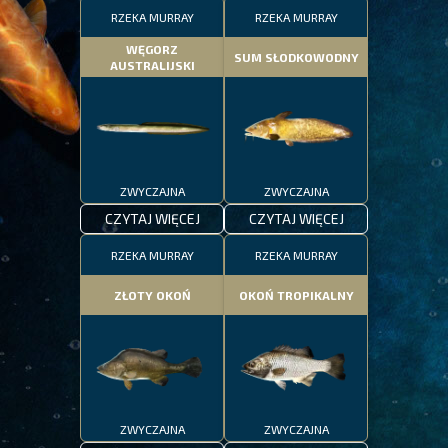
RZEKA MURRAY
RZEKA MURRAY
WĘGORZ
SUM SŁODKOWODNY
AUSTRALIJSKI
ZWYCZAJNA
ZWYCZAJNA
CZYTAJ WIĘCEJ
CZYTAJ WIĘCEJ
RZEKA MURRAY
RZEKA MURRAY
ZŁOTY OKOŃ
OKOŃ TROPIKALNY
ZWYCZAJNA
ZWYCZAJNA