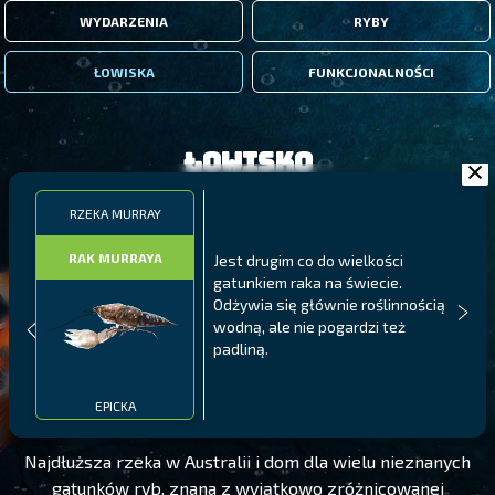
WYDARZENIA
RYBY
ŁOWISKA
FUNKCJONALNOŚCI
Łowisko
RZEKA MURRAY
RAK MURRAYA
Jest drugim co do wielkości
gatunkiem raka na świecie.
Odżywia się głównie roślinnością
wodną, ale nie pogardzi też
padliną.
RZEKA MURRAY
POZIOM 100
EPICKA
Najdłuższa rzeka w Australii i dom dla wielu nieznanych
gatunków ryb, znana z wyjątkowo zróżnicowanej