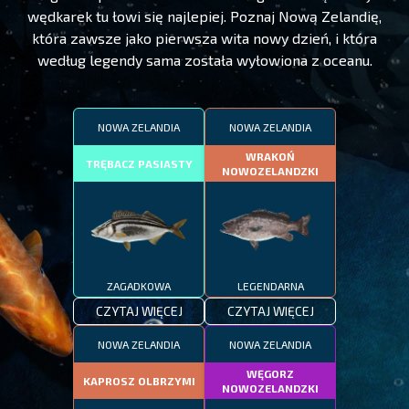
wędkarek tu łowi się najlepiej. Poznaj Nową Zelandię,
która zawsze jako pierwsza wita nowy dzień, i która
według legendy sama została wyłowiona z oceanu.
NOWA ZELANDIA
NOWA ZELANDIA
WRAKOŃ
TRĘBACZ PASIASTY
NOWOZELANDZKI
ZAGADKOWA
LEGENDARNA
CZYTAJ WIĘCEJ
CZYTAJ WIĘCEJ
NOWA ZELANDIA
NOWA ZELANDIA
WĘGORZ
KAPROSZ OLBRZYMI
NOWOZELANDZKI