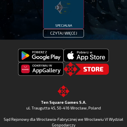
SPECJALNA
CZYTAJ WIĘCEJ
Pobierz
Pobierz
Fishing
Fishing
Clash
Odkryj
Clash
Go
z
Fishing
z
to
Google
Clash
Apple
the
Play
w
App
TSG.STORE
Ten Square Games S.A.
Huawei
Store
ul. Traugutta 45
,
50-416 Wrocław
, Poland
App
Sąd Rejonowy dla Wrocławia-Fabrycznej we Wrocławiu VI Wydział
Gallery
Gospodarczy