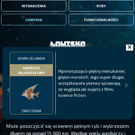
WYDARZENIA
RYBY
ŁOWISKA
FUNKCJONALNOŚCI
Łowisko
NOWA ZELANDIA
KAPROSZ
Hiponotyzująco piękny mieszkaniec
DŁUGOPŁETWY
głębin morskich. Jego super długie,
wstążkowate płetwy sprawiają,
że wygląda jak wyjęty z filmu
science fiction.
NOWA ZELANDIA
POZIOM 165
ZWYCZAJNA
Może poszczycić się oceanem pełnym ryb i wybrzeżem
długim na ponad 15 000 km. Według wielu wędkarzy i