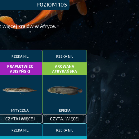
POZIOM 105
 więcej krajów w Afryce.
RZEKA NIL
RZEKA NIL
PRAPŁETWIEC
AROWANA
ABISYŃSKI
AFRYKAŃSKA
MITYCZNA
EPICKA
CZYTAJ WIĘCEJ
CZYTAJ WIĘCEJ
RZEKA NIL
RZEKA NIL