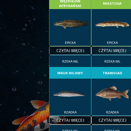
WĘŻOGŁÓW
MIASTUGA
AFRYKAŃSKI
EPICKA
EPICKA
CZYTAJ WIĘCEJ
CZYTAJ WIĘCEJ
RZEKA NIL
RZEKA NIL
MRUK NILOWY
TRAWOJAD
RZADKA
RZADKA
CZYTAJ WIĘCEJ
CZYTAJ WIĘCEJ
RZEKA NIL
RZEKA NIL