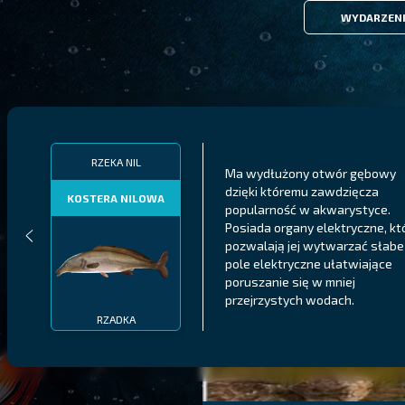
WYDARZEN
RZEKA NIL
Ma wydłużony otwór gębowy
dzięki któremu zawdzięcza
KOSTERA NILOWA
popularność w akwarystyce.
Posiada organy elektryczne, kt
pozwalają jej wytwarzać słabe
pole elektryczne ułatwiające
poruszanie się w mniej
przejrzystych wodach.
RZADKA