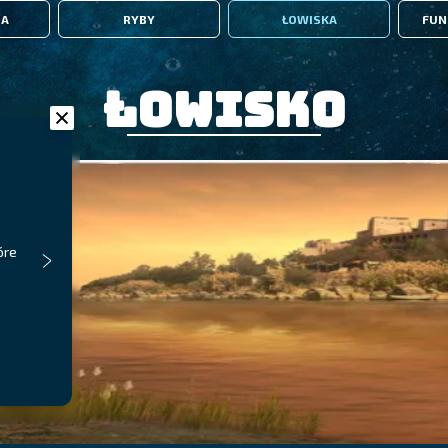
IA
RYBY
ŁOWISKA
FUN
Łowisko
óre