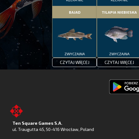
BAJAD
TILAPIA NIEBIESKA
ZWYCZAJNA
ZWYCZAJNA
CZYTAJ WIĘCEJ
CZYTAJ WIĘCEJ
Pobierz
Fishing
Clash
z
Ten Square Games S.A.
Google
ul. Traugutta 45
,
50-416 Wrocław
, Poland
Play