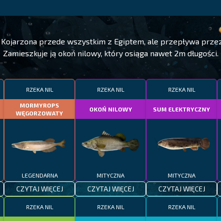
. Kojarzona przede wszystkim z Egiptem, ale przepływa przez
Zamieszkuje ją okoń nilowy, który osiąga nawet 2m długości.
RZEKA NIL
RZEKA NIL
RZEKA NIL
MORMYROPS
OKOŃ NILOWY
SUM ELEKTRYCZNY
WĘGORZOWATY
LEGENDARNA
MITYCZNA
MITYCZNA
CZYTAJ WIĘCEJ
CZYTAJ WIĘCEJ
CZYTAJ WIĘCEJ
RZEKA NIL
RZEKA NIL
RZEKA NIL