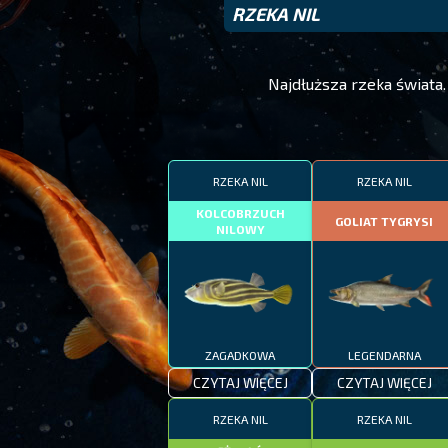
RZEKA NIL
Najdłuższa rzeka świata
RZEKA NIL
RZEKA NIL
KOLCOBRZUCH
GOLIAT TYGRYSI
NILOWY
ZAGADKOWA
LEGENDARNA
CZYTAJ WIĘCEJ
CZYTAJ WIĘCEJ
RZEKA NIL
RZEKA NIL