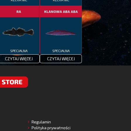
RA
KLANOWA ABA ABA
SPECJALNA
SPECJALNA
CZYTAJ WIĘCEJ
CZYTAJ WIĘCEJ
RE
Regulamin
Polityka prywatności