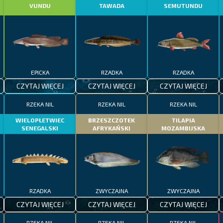
VUNDU
TAWADA
SEMUTUNDU
EPICKA
RZADKA
RZADKA
CZYTAJ WIĘCEJ
CZYTAJ WIĘCEJ
CZYTAJ WIĘCEJ
RZEKA NIL
RZEKA NIL
RZEKA NIL
WIELOPŁETWIEC
BRZESZCZOTEK
TILAPIA
SENEGALSKI
AFRYKAŃSKI
MOZAMBIJSKA
RZADKA
ZWYCZAJNA
ZWYCZAJNA
CZYTAJ WIĘCEJ
CZYTAJ WIĘCEJ
CZYTAJ WIĘCEJ
RZEKA NIL
RZEKA NIL
RZEKA NIL