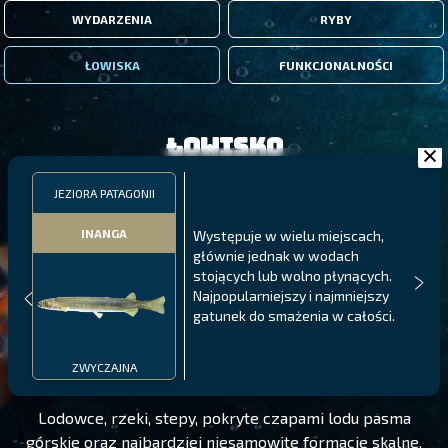
WYDARZENIA
RYBY
ŁOWISKA
FUNKCJONALNOŚCI
Łowisko
JEZIORA PATAGONII
INANGA
Występuje w wielu miejscach,
głównie jednak w wodach
stojących lub wolno płynących.
Najpopularniejszy i najmniejszy
gatunek do smażenia w całości.
JEZIORA PATAGONII
POZIOM 185
ZWYCZAJNA
Lodowce, rzeki, stepy, pokryte czapami lodu pasma
górskie oraz najbardziej niesamowite formacje skalne,