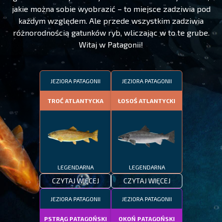
jakie można sobie wyobrazić – to miejsce zadziwia pod
każdym względem. Ale przede wszystkim zadziwia
różnorodnością gatunków ryb, wliczając w to te grube.
Witaj w Patagonii!
JEZIORA PATAGONII
JEZIORA PATAGONII
TROĆ ATLANTYCKA
ŁOSOŚ ATLANTYCKI
LEGENDARNA
LEGENDARNA
CZYTAJ WIĘCEJ
CZYTAJ WIĘCEJ
JEZIORA PATAGONII
JEZIORA PATAGONII
PSTRĄG PATAGOŃSKI
OKOŃ PATAGOŃSKI