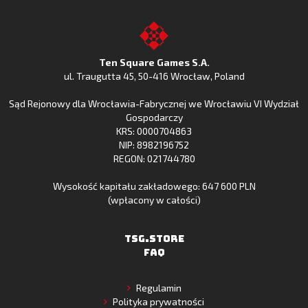
Clash
Odkryj
Clash
Go
z
Fishing
z
to
Google
Clash
Apple
the
Play
w
App
TSG.STORE
Ten Square Games S.A.
Huawei
Store
ul. Traugutta 45
,
50-416 Wrocław
, Poland
App
Sąd Rejonowy dla Wrocławia-Fabrycznej we Wrocławiu VI Wydział
Gallery
Gospodarczy
KRS: 0000704863
NIP: 8982196752
REGON: 021744780
Wysokość kapitału zakładowego: 647 600 PLN
(wpłacony w całości)
TSG.STORE
FAQ
Regulamin
Polityka prywatności