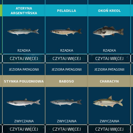
ATERYNA
PELADILLA
OKOŃ KREOL
ARGENTYŃSKA
RZADKA
RZADKA
RZADKA
CZYTAJ WIĘCEJ
CZYTAJ WIĘCEJ
CZYTAJ WIĘCEJ
JEZIORA PATAGONII
JEZIORA PATAGONII
JEZIORA PATAGONII
STYNKA POŁUDNIOWA
BABOSO
CHARACYN
ZWYCZAJNA
ZWYCZAJNA
ZWYCZAJNA
CZYTAJ WIĘCEJ
CZYTAJ WIĘCEJ
CZYTAJ WIĘCEJ