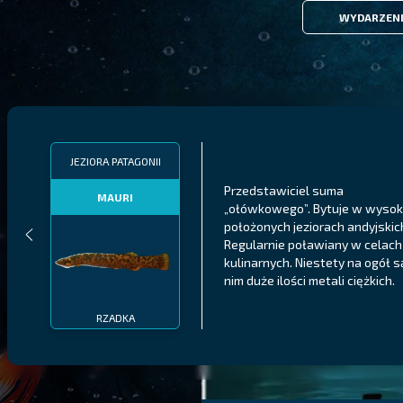
WYDARZEN
JEZIORA PATAGONII
Przedstawiciel suma
MAURI
„ołówkowego”. Bytuje w wyso
położonych jeziorach andyjskic
Regularnie poławiany w celach
kulinarnych. Niestety na ogół 
nim duże ilości metali ciężkich.
RZADKA