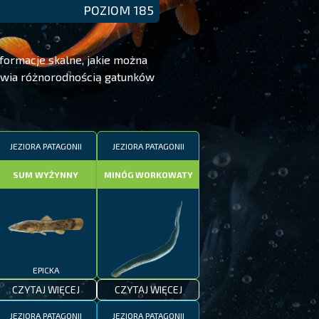
POZIOM 185
formacje skalne, jakie można
iwia różnorodnością gatunków
JEZIORA PATAGONII
JEZIORA PATAGONII
SUM WYŻYNNY
MINÓG WORKOWATY
EPICKA
CZYTAJ WIĘCEJ
CZYTAJ WIĘCEJ
EPICKA
JEZIORA PATAGONII
JEZIORA PATAGONII