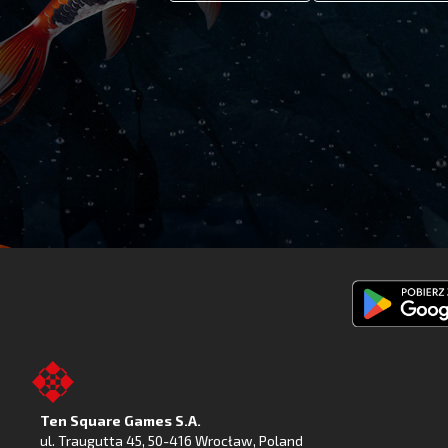
Pobierz
Fishing
Clash
z
Ten Square Games S.A.
Google
ul. Traugutta 45
,
50-416 Wrocław
, Poland