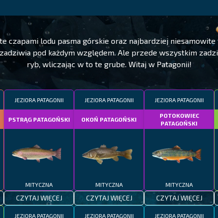
yte czapami lodu pasma górskie oraz najbardziej niesamowite 
e zadziwia pod każdym względem. Ale przede wszystkim zadz
ryb, wliczając w to te grube. Witaj w Patagonii!
JEZIORA PATAGONII
JEZIORA PATAGONII
JEZIORA PATAGONII
POTOKOWIEC
PSTRĄG PATAGOŃSKI
OKOŃ PATAGOŃSKI
PATAGOŃSKI
MITYCZNA
MITYCZNA
MITYCZNA
CZYTAJ WIĘCEJ
CZYTAJ WIĘCEJ
CZYTAJ WIĘCEJ
JEZIORA PATAGONII
JEZIORA PATAGONII
JEZIORA PATAGONII