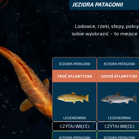
JEZIORA PATAGONII
Lodowce, rzeki, stepy, pokr
sobie wyobrazić – to miejsc
JEZIORA PATAGONII
JEZIORA PATAGONII
TROĆ ATLANTYCKA
ŁOSOŚ ATLANTYCKI
LEGENDARNA
LEGENDARNA
CZYTAJ WIĘCEJ
CZYTAJ WIĘCEJ
JEZIORA PATAGONII
JEZIORA PATAGONII