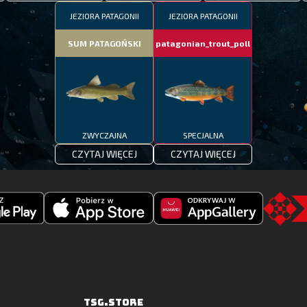
JEZIORA PATAGONII
JEZIORA PATAGONII
SUM PATAGOŃSKI
patagonian_trout_poll
ZWYCZAJNA
SPECJALNA
CZYTAJ WIĘCEJ
CZYTAJ WIĘCEJ
Pobierz
Odkryj
Go
Fishing
Fishing
to
Clash
Clash
the
z
w
TSG.STO
Apple
Huawei
TSG.STORE