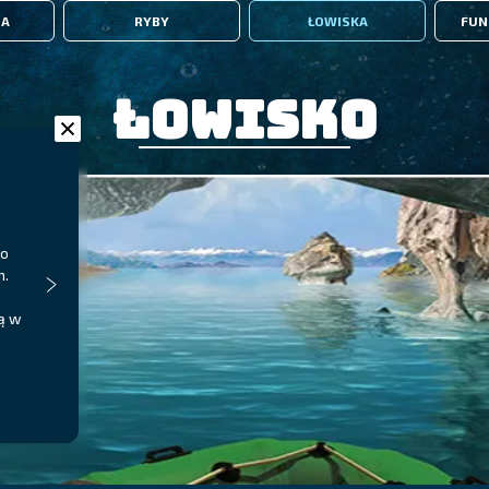
IA
RYBY
ŁOWISKA
FUN
Łowisko
ko
h.
są w