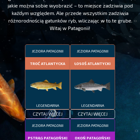
jakie można sobie wyobrazić – to miejsce zadziwia pod
każdym względem. Ale przede wszystkim zadziwia
różnorodnością gatunków ryb, wliczając w to te grube.
Witaj w Patagonii!
JEZIORA PATAGONII
JEZIORA PATAGONII
TROĆ ATLANTYCKA
ŁOSOŚ ATLANTYCKI
LEGENDARNA
LEGENDARNA
CZYTAJ WIĘCEJ
CZYTAJ WIĘCEJ
JEZIORA PATAGONII
JEZIORA PATAGONII
PSTRĄG PATAGOŃSKI
OKOŃ PATAGOŃSKI