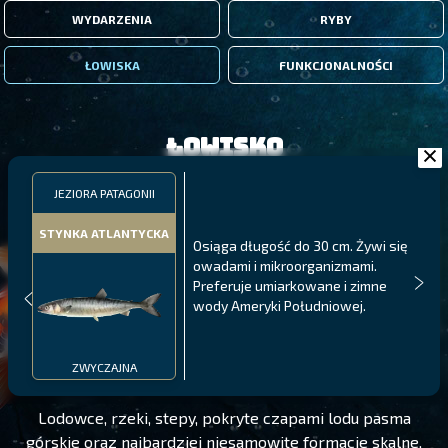
WYDARZENIA
RYBY
ŁOWISKA
FUNKCJONALNOŚCI
Łowisko
JEZIORA PATAGONII
STYNKA ATLANTYCKA
Osiąga długość do 30 cm. Żywi się
owadami i mikroorganizmami.
Preferuje umiarkowane i zimne
wody Ameryki Południowej.
JEZIORA PATAGONII
POZIOM 185
ZWYCZAJNA
Lodowce, rzeki, stepy, pokryte czapami lodu pasma
górskie oraz najbardziej niesamowite formacje skalne,