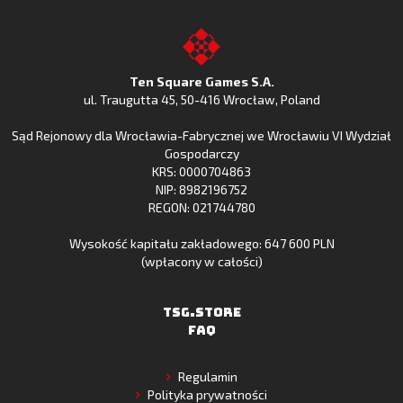
Clash
Odkryj
Clash
Go
z
Fishing
z
to
Google
Clash
Apple
the
Play
w
App
TSG.STORE
Ten Square Games S.A.
Huawei
Store
ul. Traugutta 45
,
50-416 Wrocław
, Poland
App
Sąd Rejonowy dla Wrocławia-Fabrycznej we Wrocławiu VI Wydział
Gallery
Gospodarczy
KRS: 0000704863
NIP: 8982196752
REGON: 021744780
Wysokość kapitału zakładowego: 647 600 PLN
(wpłacony w całości)
TSG.STORE
FAQ
Regulamin
Polityka prywatności