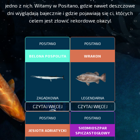
jedno z nich. Witamy w Positano, gdzie nawet deszczowe
dni wyglądają bajecznie i gdzie pojawiają się ci, których
celem jest złowić rekordowe okazy!
POSITANO
POSITANO
BELONA POSPOLITA
WRAKON
ZAGADKOWA
LEGENDARNA
CZYTAJ WIĘCEJ
CZYTAJ WIĘCEJ
POSITANO
POSITANO
SIEDMIOSZPAR
JESIOTR ADRIATYCKI
SPICZASTOGŁOWY