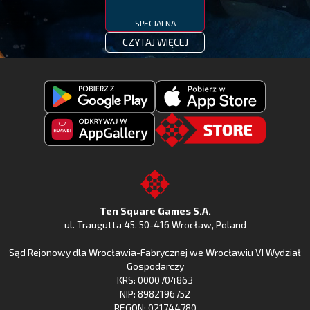
SPECJALNA
CZYTAJ WIĘCEJ
Pobierz
Pobierz
Fishing
Fishing
Clash
Odkryj
Clash
Go
z
Fishing
z
to
Google
Clash
Apple
the
Play
w
App
TSG.STORE
Ten Square Games S.A.
Huawei
Store
ul. Traugutta 45
,
50-416 Wrocław
, Poland
App
Sąd Rejonowy dla Wrocławia-Fabrycznej we Wrocławiu VI Wydział
Gallery
Gospodarczy
KRS: 0000704863
NIP: 8982196752
REGON: 021744780