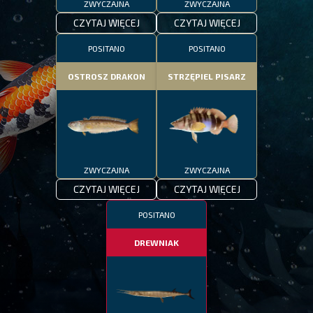
ZWYCZAJNA
ZWYCZAJNA
CZYTAJ WIĘCEJ
CZYTAJ WIĘCEJ
POSITANO
POSITANO
OSTROSZ DRAKON
STRZĘPIEL PISARZ
ZWYCZAJNA
ZWYCZAJNA
CZYTAJ WIĘCEJ
CZYTAJ WIĘCEJ
POSITANO
DREWNIAK