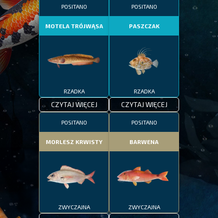
POSITANO
POSITANO
MOTELA TRÓJWĄSA
PASZCZAK
RZADKA
RZADKA
CZYTAJ WIĘCEJ
CZYTAJ WIĘCEJ
POSITANO
POSITANO
MORLESZ KRWISTY
BARWENA
ZWYCZAJNA
ZWYCZAJNA