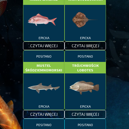
EPICKA
EPICKA
CZYTAJ WIĘCEJ
CZYTAJ WIĘCEJ
POSITANO
POSITANO
MUSTEL
TRÓJCHWOŚCIK
ŚRÓDZIEMNOMORSKI
LOBOTES
EPICKA
EPICKA
CZYTAJ WIĘCEJ
CZYTAJ WIĘCEJ
POSITANO
POSITANO