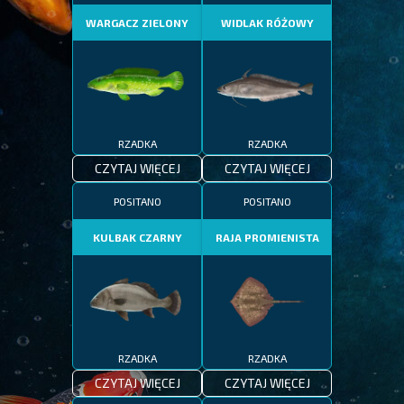
WARGACZ ZIELONY
WIDLAK RÓŻOWY
RZADKA
RZADKA
CZYTAJ WIĘCEJ
CZYTAJ WIĘCEJ
POSITANO
POSITANO
KULBAK CZARNY
RAJA PROMIENISTA
RZADKA
RZADKA
CZYTAJ WIĘCEJ
CZYTAJ WIĘCEJ