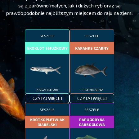
są z zarówno małych, jak i dużych ryb oraz są
prawdopodobnie najbliższym miejscem do raju na ziemi.
SESZELE
SESZELE
SKOKLOT SMUŻKOWY
KARANKS CZARNY
ZAGADKOWA
LEGENDARNA
CZYTAJ WIĘCEJ
CZYTAJ WIĘCEJ
SESZELE
SESZELE
KRÓTKOPŁETWIAK
PAPUGORYBA
DIABELSKI
GARBOGŁOWA