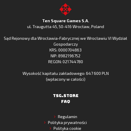
z
Fishing
z
to
Google
Clash
Apple
the
Play
w
App
TSG.STORE
Ten Square Games S.A.
Huawei
Store
ul. Traugutta 45
,
50-416 Wrocław
, Poland
App
Sąd Rejonowy dla Wrocławia-Fabrycznej we Wrocławiu VI Wydział
Gallery
Gospodarczy
KRS: 0000704863
NIP: 8982196752
REGON: 021744780
Wysokość kapitału zakładowego: 647 600 PLN
(wpłacony w całości)
TSG.STORE
FAQ
Regulamin
Polityka prywatności
Polityka cookie