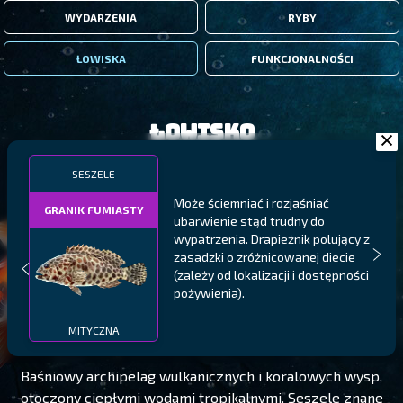
WYDARZENIA
RYBY
ŁOWISKA
FUNKCJONALNOŚCI
Łowisko
SESZELE
Może ściemniać i rozjaśniać
GRANIK FUMIASTY
ubarwienie stąd trudny do
wypatrzenia. Drapieżnik polujący z
zasadzki o zróżnicowanej diecie
(zależy od lokalizacji i dostępności
pożywienia).
SESZELE
POZIOM 110
MITYCZNA
Baśniowy archipelag wulkanicznych i koralowych wysp,
otoczony ciepłymi wodami tropikalnymi. Seszele znane