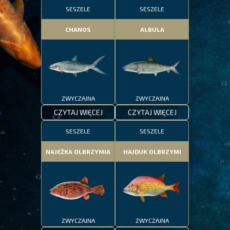
SESZELE
SESZELE
CHANOS
ALBULA
ZWYCZAJNA
ZWYCZAJNA
CZYTAJ WIĘCEJ
CZYTAJ WIĘCEJ
SESZELE
SESZELE
NAJEŻKA OLBRZYMIA
HAJDUK OLBRZYMI
ZWYCZAJNA
ZWYCZAJNA