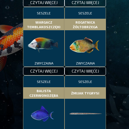
CZYTAJ WIĘCEJ
CZYTAJ WIĘCEJ
SESZELE
SESZELE
WARGACZ
ROGATNICA
TEMBLAKOSZCZĘKI
ŻÓŁTOBRZEGA
ZWYCZAJNA
ZWYCZAJNA
CZYTAJ WIĘCEJ
CZYTAJ WIĘCEJ
SESZELE
SESZELE
BALISTA
ŻMIJAK TYGRYSI
CZERWONOZĘBA