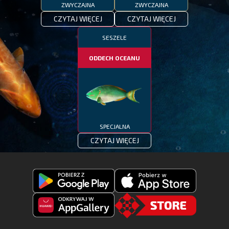
ZWYCZAJNA
ZWYCZAJNA
CZYTAJ WIĘCEJ
CZYTAJ WIĘCEJ
SESZELE
ODDECH OCEANU
SPECJALNA
CZYTAJ WIĘCEJ
Pobierz
Pobierz
Fishing
Fishing
Clash
Odkryj
Clash
Go