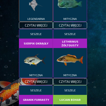
LEGENDARNA
MITYCZNA
CZYTAJ WIĘCEJ
CZYTAJ WIĘCEJ
SESZELE
SESZELE
LETHRINUS
SIERPIK OKRĄGŁY
ŻÓŁTOUSTY
MITYCZNA
MITYCZNA
CZYTAJ WIĘCEJ
CZYTAJ WIĘCEJ
SESZELE
SESZELE
GRANIK FUMIASTY
LUCJAN BOHAR