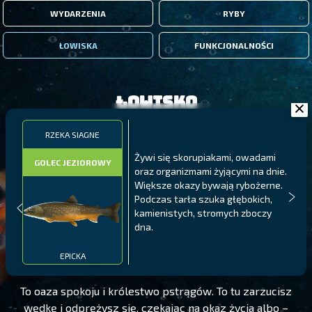
WYDARZENIA
RYBY
ŁOWISKA
FUNKCJONALNOŚCI
Łowisko
RZEKA SIAGNE
Żywi się skorupiakami, owadami
GOLEC JEZIOROWY
oraz organizmami żyjącymi na dnie.
Większe okazy bywają rybożerne.
Podczas tarła szuka głębokich,
kamienistych, stromych zboczy
dna.
RZEKA SIAGNE
POZIOM 113
EPICKA
To oaza spokoju i królestwo pstrągów. To tu zarzucisz
wędkę i odprężysz się, czekając na okaz życia albo –