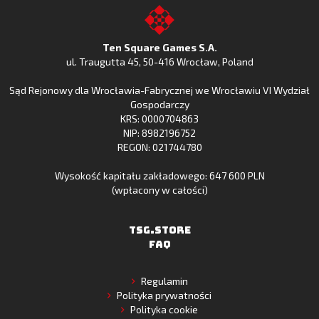
z
Fishing
z
to
Google
Clash
Apple
the
Play
w
App
TSG.STORE
Ten Square Games S.A.
Huawei
Store
ul. Traugutta 45
,
50-416 Wrocław
, Poland
App
Sąd Rejonowy dla Wrocławia-Fabrycznej we Wrocławiu VI Wydział
Gallery
Gospodarczy
KRS: 0000704863
NIP: 8982196752
REGON: 021744780
Wysokość kapitału zakładowego: 647 600 PLN
(wpłacony w całości)
TSG.STORE
FAQ
Regulamin
Polityka prywatności
Polityka cookie