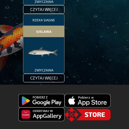
ZWYCZAJNA
CZYTAJ WIĘCEJ
RZEKA SIAGNE
SIELAWA
ZWYCZAJNA
CZYTAJ WIĘCEJ
Pobierz
Pobierz
Fishing
Fishing
Clash
Odkryj
Clash
Go