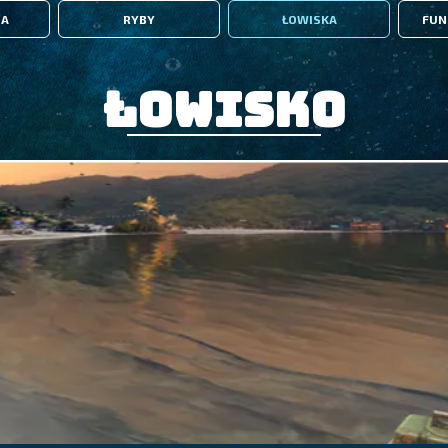
IA
RYBY
ŁOWISKA
FUN
Łowisko