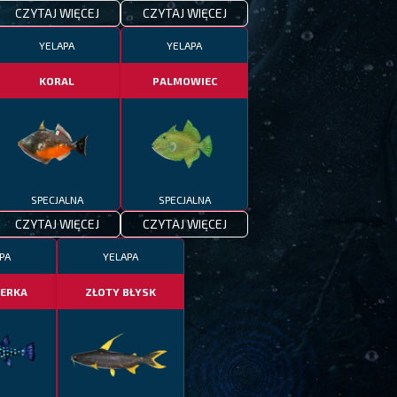
CZYTAJ WIĘCEJ
CZYTAJ WIĘCEJ
YELAPA
YELAPA
KORAL
PALMOWIEC
SPECJALNA
SPECJALNA
CZYTAJ WIĘCEJ
CZYTAJ WIĘCEJ
PA
YELAPA
ERKA
ZŁOTY BŁYSK