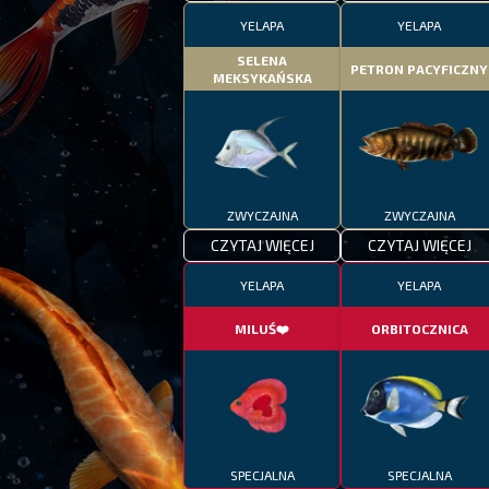
YELAPA
YELAPA
SELENA
PETRON PACYFICZNY
MEKSYKAŃSKA
ZWYCZAJNA
ZWYCZAJNA
CZYTAJ WIĘCEJ
CZYTAJ WIĘCEJ
YELAPA
YELAPA
MILUŚ❤️
ORBITOCZNICA
SPECJALNA
SPECJALNA