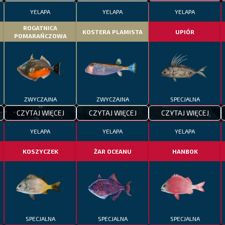
YELAPA
YELAPA
YELAPA
ROGATNICA
KOSTERA PLAMISTA
UPIÓR
POMARAŃCZOWA
ZWYCZAJNA
ZWYCZAJNA
SPECJALNA
CZYTAJ WIĘCEJ
CZYTAJ WIĘCEJ
CZYTAJ WIĘCEJ
YELAPA
YELAPA
YELAPA
KOSZYCZEK
ŻAR OCEANU
HANBOK
SPECJALNA
SPECJALNA
SPECJALNA