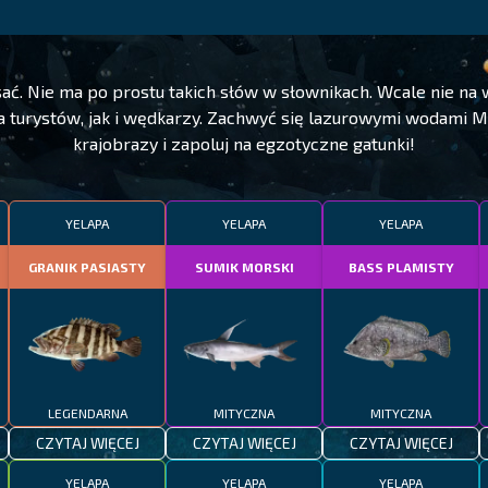
isać. Nie ma po prostu takich słów w słownikach. Wcale nie na 
a turystów, jak i wędkarzy. Zachwyć się lazurowymi wodami M
krajobrazy i zapoluj na egzotyczne gatunki!
YELAPA
YELAPA
YELAPA
GRANIK PASIASTY
SUMIK MORSKI
BASS PLAMISTY
LEGENDARNA
MITYCZNA
MITYCZNA
CZYTAJ WIĘCEJ
CZYTAJ WIĘCEJ
CZYTAJ WIĘCEJ
YELAPA
YELAPA
YELAPA