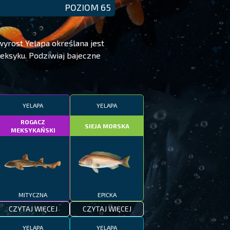
POZIOM 65
wyrost Yelapa określana jest
eksyku. Podziwiaj bajeczne
YELAPA
YELAPA
ROGACZ
SIEJA MORSKA
MEKSYKAŃSKI
MITYCZNA
EPICKA
CZYTAJ WIĘCEJ
CZYTAJ WIĘCEJ
YELAPA
YELAPA