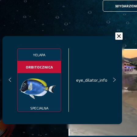
WYDARZEN
YELAPA
ORBITOCZNICA
eye_dilator_info
SPECJALNA