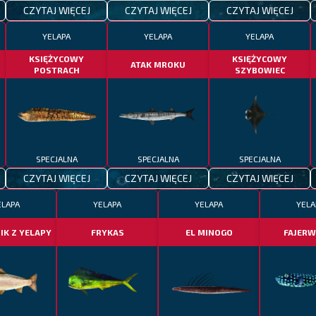
CZYTAJ WIĘCEJ
CZYTAJ WIĘCEJ
CZYTAJ WIĘCEJ
YELAPA
YELAPA
YELAPA
KSIĘŻYCOWY
KSIĘŻYCOWY
ATAK MROKU
POSTRACH
SZYBOWIEC
SPECJALNA
SPECJALNA
SPECJALNA
CZYTAJ WIĘCEJ
CZYTAJ WIĘCEJ
CZYTAJ WIĘCEJ
ELAPA
YELAPA
YELAPA
YELA
IK Z YELAPY
FRYKAS
EL MINOGO
FAJERW