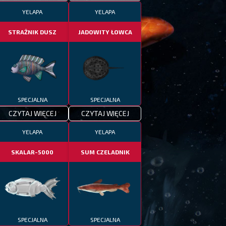
YELAPA
YELAPA
STRAŻNIK DUSZ
JADOWITY ŁOWCA
SPECJALNA
SPECJALNA
CZYTAJ WIĘCEJ
CZYTAJ WIĘCEJ
YELAPA
YELAPA
SKALAR-5000
SUM CZELADNIK
SPECJALNA
SPECJALNA