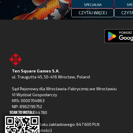
SPECJALNA
SPE
CZYTAJ WIĘCEJ
CZYTA
Pobierz
Fishing
Clash
z
Ten Square Games S.A.
Google
ul. Traugutta 45
,
50-416 Wrocław
, Poland
Play
Sąd Rejonowy dla Wrocławia-Fabrycznej we Wrocławiu
VI Wydział Gospodarczy
KRS: 0000704863
NIP: 8982196752
REGON: 021744780
Wysokość kapitału zakładowego: 647 600 PLN
(wpłacony w całości)