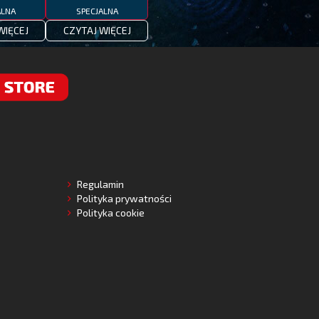
ALNA
SPECJALNA
WIĘCEJ
CZYTAJ WIĘCEJ
RE
Regulamin
Polityka prywatności
Polityka cookie