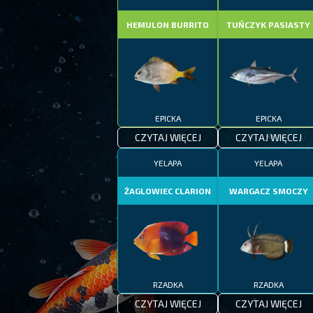
HEMULON BURRITO
TUŃCZYK PASIASTY
EPICKA
EPICKA
CZYTAJ WIĘCEJ
CZYTAJ WIĘCEJ
YELAPA
YELAPA
ŻAGLOWIEC CLARION
WARGACZ SMOCZY
RZADKA
RZADKA
CZYTAJ WIĘCEJ
CZYTAJ WIĘCEJ