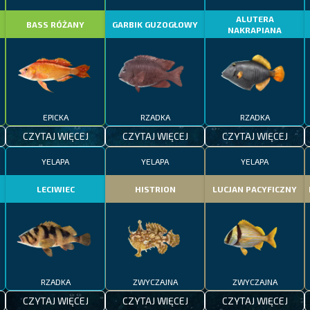
ALUTERA
BASS RÓŻANY
GARBIK GUZOGŁOWY
NAKRAPIANA
EPICKA
RZADKA
RZADKA
CZYTAJ WIĘCEJ
CZYTAJ WIĘCEJ
CZYTAJ WIĘCEJ
YELAPA
YELAPA
YELAPA
LECIWIEC
HISTRION
LUCJAN PACYFICZNY
RZADKA
ZWYCZAJNA
ZWYCZAJNA
CZYTAJ WIĘCEJ
CZYTAJ WIĘCEJ
CZYTAJ WIĘCEJ