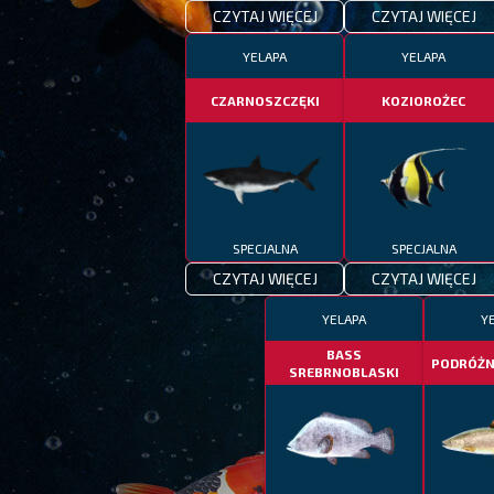
CZYTAJ WIĘCEJ
CZYTAJ WIĘCEJ
YELAPA
YELAPA
CZARNOSZCZĘKI
KOZIOROŻEC
SPECJALNA
SPECJALNA
CZYTAJ WIĘCEJ
CZYTAJ WIĘCEJ
YELAPA
Y
BASS
PODRÓŻN
SREBRNOBLASKI