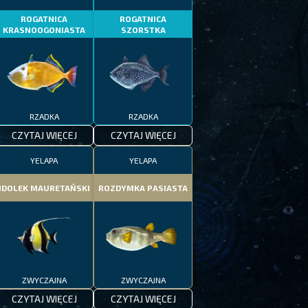
ROGATNICA
ROGATNICA
KRASNOOGONIASTA
SZORSTKA
RZADKA
RZADKA
CZYTAJ WIĘCEJ
CZYTAJ WIĘCEJ
YELAPA
YELAPA
IDOLEK MAURETAŃSKI
ROZDYMKA PASIASTA
ZWYCZAJNA
ZWYCZAJNA
CZYTAJ WIĘCEJ
CZYTAJ WIĘCEJ