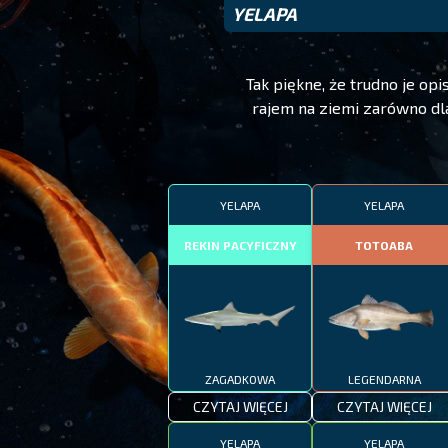
YELAPA
Tak piękne, że trudno je op
rajem na ziemi zarówno dl
YELAPA
YELAPA
REKIN PACYFICZNY
TOTOABA
ZAGADKOWA
LEGENDARNA
CZYTAJ WIĘCEJ
CZYTAJ WIĘCEJ
YELAPA
YELAPA