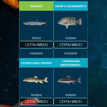
OLAKON
OKOŃ Z SACRAMENTO
EPICKA
RZADKA
CZYTAJ WIĘCEJ
CZYTAJ WIĘCEJ
YOSEMITE
YOSEMITE
CZUKUCZAN
CZUKUCZAN Z MODOC
KRÓTKONOSY
RZADKA
RZADKA
CZYTAJ WIĘCEJ
CZYTAJ WIĘCEJ