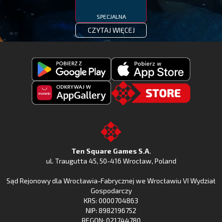
SPECJALNA
CZYTAJ WIĘCEJ
Pobierz
Pobierz
Fishing
Fishing
Clash
Odkryj
Clash
Go
z
Fishing
z
to
Google
Clash
Apple
the
Play
w
App
TSG.STORE
Ten Square Games S.A.
Huawei
Store
ul. Traugutta 45
,
50-416 Wrocław
, Poland
App
Sąd Rejonowy dla Wrocławia-Fabrycznej we Wrocławiu VI Wydział
Gallery
Gospodarczy
KRS: 0000704863
NIP: 8982196752
REGON: 021744780