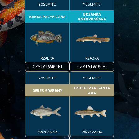
YOSEMITE
YOSEMITE
BRZANKA
BABKA PACYFICZNA
AMERYKAŃSKA
RZADKA
RZADKA
CZYTAJ WIĘCEJ
CZYTAJ WIĘCEJ
YOSEMITE
YOSEMITE
CZUKUCZAN SANTA
GERES SREBRNY
ANA
ZWYCZAJNA
ZWYCZAJNA