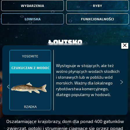
WYDARZENIA
RYBY
ŁOWISKA
FUNKCJONALNOŚCI
Łowisko
YOSEMITE
Występuje w stojących, ale też
CZUKUCZAN Z MODOC
wolno płynących wodach słodkich
i słonawych lub w pobliżu wód
morskich. Ważny dla lokalnego
rybołówstwa komercyjnego,
dlatego popularny w hodowli.
YOSEMITE
POZIOM 205
RZADKA
Oszałamiające krajobrazy, dom dla ponad 400 gatunków
zwierząt, potoki i strumienie ciągnące się przez ponad