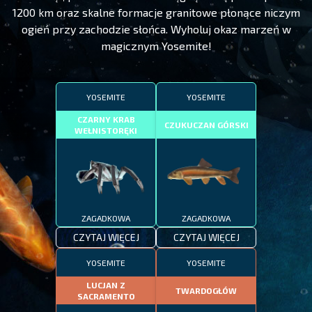
1200 km oraz skalne formacje granitowe płonące niczym
ogień przy zachodzie słońca. Wyholuj okaz marzeń w
magicznym Yosemite!
YOSEMITE
YOSEMITE
CZARNY KRAB
CZUKUCZAN GÓRSKI
WEŁNISTORĘKI
ZAGADKOWA
ZAGADKOWA
CZYTAJ WIĘCEJ
CZYTAJ WIĘCEJ
YOSEMITE
YOSEMITE
LUCJAN Z
TWARDOGŁÓW
SACRAMENTO