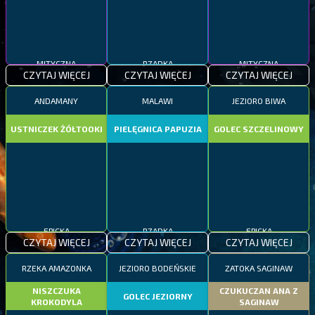
MITYCZNA
RZADKA
MITYCZNA
CZYTAJ WIĘCEJ
CZYTAJ WIĘCEJ
CZYTAJ WIĘCEJ
ANDAMANY
MALAWI
JEZIORO BIWA
USTNICZEK ŻÓŁTOOKI
PIELĘGNICA PAPUZIA
GOLEC SZCZELINOWY
EPICKA
RZADKA
EPICKA
CZYTAJ WIĘCEJ
CZYTAJ WIĘCEJ
CZYTAJ WIĘCEJ
RZEKA AMAZONKA
JEZIORO BODEŃSKIE
ZATOKA SAGINAW
NISZCZUKA
CZUKUCZAN ANA Z
GOLEC JEZIORNY
KROKODYLA
SAGINAW