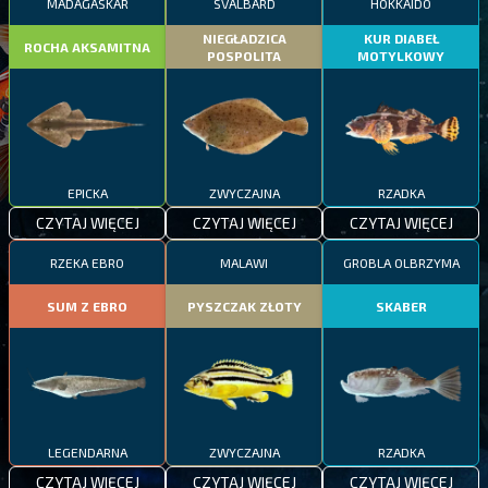
MADAGASKAR
SVALBARD
HOKKAIDO
NIEGŁADZICA
KUR DIABEŁ
ROCHA AKSAMITNA
POSPOLITA
MOTYLKOWY
EPICKA
ZWYCZAJNA
RZADKA
CZYTAJ WIĘCEJ
CZYTAJ WIĘCEJ
CZYTAJ WIĘCEJ
RZEKA EBRO
MALAWI
GROBLA OLBRZYMA
SUM Z EBRO
PYSZCZAK ZŁOTY
SKABER
LEGENDARNA
ZWYCZAJNA
RZADKA
CZYTAJ WIĘCEJ
CZYTAJ WIĘCEJ
CZYTAJ WIĘCEJ