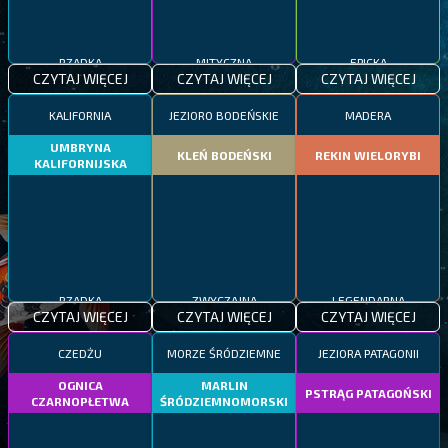
RZADKA
MITYCZNA
EPICKA
CZYTAJ WIĘCEJ
CZYTAJ WIĘCEJ
CZYTAJ WIĘCEJ
KALIFORNIA
JEZIORO BODEŃSKIE
MADERA
UMBRYNA
KLEŃ BODEŃSKI
REKIN WIELORYBI
KALIFORNIJSKA
RZADKA
ZWYCZAJNA
LEGENDARNA
CZYTAJ WIĘCEJ
CZYTAJ WIĘCEJ
CZYTAJ WIĘCEJ
CZEDŻU
MORZE ŚRÓDZIEMNE
JEZIORA PATAGONII
OGNICA
MARLIN
PSTRĄG PATAGOŃSKI
CZARNOPŁETWA
ŚRÓDZIEMNOMORSKI