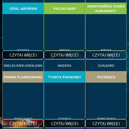
AMERYKAŃSKI SUMIK
CEFAL JAPOŃSKI
POLSKI KARP
KARŁOWATY
RZADKA
EPICKA
EPICKA
CZYTAJ WIĘCEJ
CZYTAJ WIĘCEJ
CZYTAJ WIĘCEJ
WIELKA RAFA KORALOWA
MADERA
SVALBARD
PARMA PLAMKOWANA
TYGRYS PIASKOWY
PRZERAZA
ZWYCZAJNA
RZADKA
ZWYCZAJNA
CZYTAJ WIĘCEJ
CZYTAJ WIĘCEJ
CZYTAJ WIĘCEJ