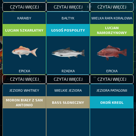
CZYTAJ WIĘCEJ
CZYTAJ WIĘCEJ
CZYTAJ WIĘCEJ
KARAIBY
BAŁTYK
WIELKA RAFA KORALOWA
LUCJAN
LUCJAN SZKARŁATNY
ŁOSOŚ POSPOLITY
NAMORZYNOWY
EPICKA
RZADKA
EPICKA
CZYTAJ WIĘCEJ
CZYTAJ WIĘCEJ
CZYTAJ WIĘCEJ
JEZIORO WHITNEY
WIELKIE JEZIORA
JEZIORA PATAGONII
MORON BIAŁY Z SAN
BASS SŁONECZNY
OKOŃ KREOL
ANTONIO