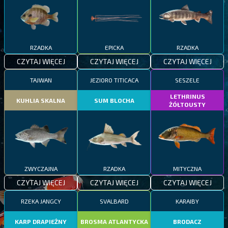
RZADKA
EPICKA
RZADKA
CZYTAJ WIĘCEJ
CZYTAJ WIĘCEJ
CZYTAJ WIĘCEJ
TAJWAN
JEZIORO TITICACA
SESZELE
LETHRINUS
KUHLIA SKALNA
SUM BLOCHA
ŻÓŁTOUSTY
ZWYCZAJNA
RZADKA
MITYCZNA
CZYTAJ WIĘCEJ
CZYTAJ WIĘCEJ
CZYTAJ WIĘCEJ
RZEKA JANGCY
SVALBARD
KARAIBY
KARP DRAPIEŻNY
BROSMA ATLANTYCKA
BRODACZ