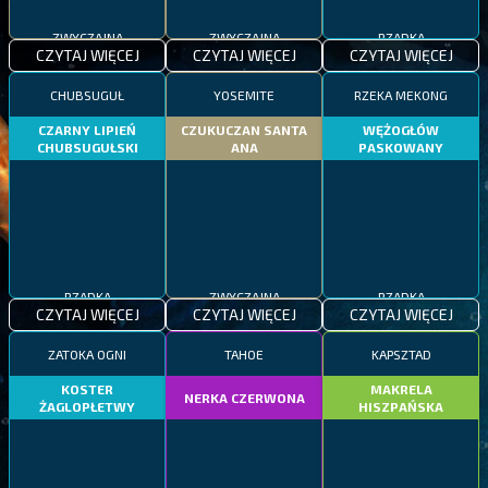
ZWYCZAJNA
ZWYCZAJNA
RZADKA
CZYTAJ WIĘCEJ
CZYTAJ WIĘCEJ
CZYTAJ WIĘCEJ
CHUBSUGUŁ
YOSEMITE
RZEKA MEKONG
CZARNY LIPIEŃ
CZUKUCZAN SANTA
WĘŻOGŁÓW
CHUBSUGUŁSKI
ANA
PASKOWANY
RZADKA
ZWYCZAJNA
RZADKA
CZYTAJ WIĘCEJ
CZYTAJ WIĘCEJ
CZYTAJ WIĘCEJ
ZATOKA OGNI
TAHOE
KAPSZTAD
KOSTER
MAKRELA
NERKA CZERWONA
ŻAGLOPŁETWY
HISZPAŃSKA