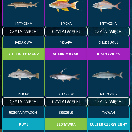
MITYCZNA
EPICKA
MITYCZNA
CZYTAJ WIĘCEJ
CZYTAJ WIĘCEJ
CZYTAJ WIĘCEJ
HAIDA GWAII
YELAPA
CHUBSUGUŁ
KULBINIEC JASNY
SUMIK MORSKI
BIAŁORYBICA
EPICKA
MITYCZNA
MITYCZNA
CZYTAJ WIĘCEJ
CZYTAJ WIĘCEJ
CZYTAJ WIĘCEJ
JEZIORA PATAGONII
SESZELE
TAJWAN
PUYE
ZŁOTAWKA
CULTER CZERWIENNY