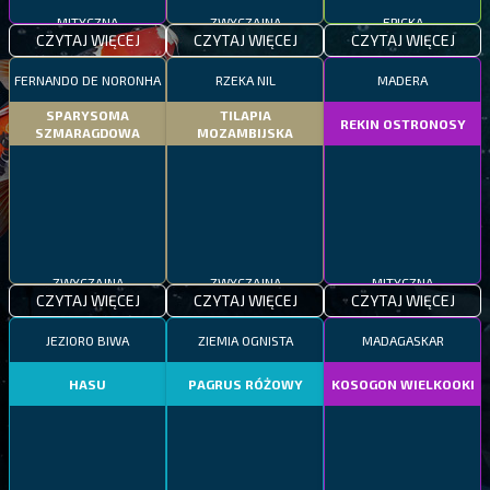
MITYCZNA
ZWYCZAJNA
EPICKA
CZYTAJ WIĘCEJ
CZYTAJ WIĘCEJ
CZYTAJ WIĘCEJ
FERNANDO DE NORONHA
RZEKA NIL
MADERA
SPARYSOMA
TILAPIA
REKIN OSTRONOSY
SZMARAGDOWA
MOZAMBIJSKA
ZWYCZAJNA
ZWYCZAJNA
MITYCZNA
CZYTAJ WIĘCEJ
CZYTAJ WIĘCEJ
CZYTAJ WIĘCEJ
JEZIORO BIWA
ZIEMIA OGNISTA
MADAGASKAR
HASU
PAGRUS RÓŻOWY
KOSOGON WIELKOOKI