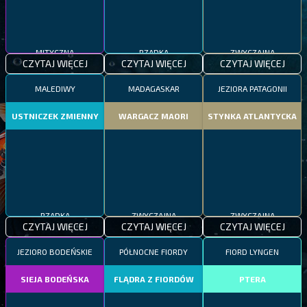
MITYCZNA
RZADKA
ZWYCZAJNA
CZYTAJ WIĘCEJ
CZYTAJ WIĘCEJ
CZYTAJ WIĘCEJ
MALEDIWY
MADAGASKAR
JEZIORA PATAGONII
USTNICZEK ZMIENNY
WARGACZ MAORI
STYNKA ATLANTYCKA
RZADKA
ZWYCZAJNA
ZWYCZAJNA
CZYTAJ WIĘCEJ
CZYTAJ WIĘCEJ
CZYTAJ WIĘCEJ
JEZIORO BODEŃSKIE
PÓŁNOCNE FIORDY
FIORD LYNGEN
SIEJA BODEŃSKA
FLĄDRA Z FIORDÓW
PTERA