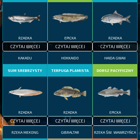
RZADKA
EPICKA
RZADKA
CZYTAJ WIĘCEJ
CZYTAJ WIĘCEJ
CZYTAJ WIĘCEJ
KAKADU
HOKKAIDO
HAIDA GWAII
SUM SREBRZYSTY
TERPUGA PLAMISTA
DORSZ PACYFICZNY
RZADKA
RZADKA
EPICKA
CZYTAJ WIĘCEJ
CZYTAJ WIĘCEJ
CZYTAJ WIĘCEJ
RZEKA MEKONG
GIBRALTAR
RZEKA ŚW. WAWRZYŃCA