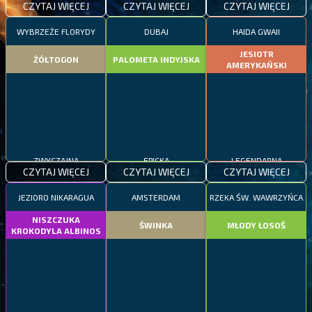
CZYTAJ WIĘCEJ
CZYTAJ WIĘCEJ
CZYTAJ WIĘCEJ
WYBRZEŻE FLORYDY
DUBAJ
HAIDA GWAII
JESIOTR
ŻÓŁTOGON
PALOMETA INDYJSKA
AMERYKAŃSKI
ZWYCZAJNA
EPICKA
LEGENDARNA
CZYTAJ WIĘCEJ
CZYTAJ WIĘCEJ
CZYTAJ WIĘCEJ
JEZIORO NIKARAGUA
AMSTERDAM
RZEKA ŚW. WAWRZYŃCA
NISZCZUKA
ŚWINKA
MŁODY ŁOSOŚ
KROKODYLA ALBINOS