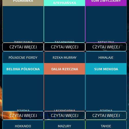
PODNAWKA
SUM ZWYCZAJNY
AFRYKAŃSKA
ZWYCZAJNA
ZAGADKOWA
MITYCZNA
CZYTAJ WIĘCEJ
CZYTAJ WIĘCEJ
CZYTAJ WIĘCEJ
PÓŁNOCNE FIORDY
RZEKA MURRAY
HIMALAJE
BELONA PÓŁNOCNA
DALIA RZECZNA
SUM MENODA
RZADKA
LEGENDARNA
RZADKA
CZYTAJ WIĘCEJ
CZYTAJ WIĘCEJ
CZYTAJ WIĘCEJ
HOKKAIDO
MAZURY
TAHOE