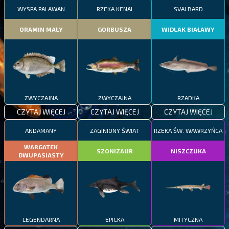
WYSPA PALAWAN
RZEKA KENAI
SVALBARD
ORAMIN MAŁY
GORBUSZA
WIDLAK BIAŁAWY
ZWYCZAJNA
ZWYCZAJNA
RZADKA
CZYTAJ WIĘCEJ
CZYTAJ WIĘCEJ
CZYTAJ WIĘCEJ
ANDAMANY
ZAGINIONY ŚWIAT
RZEKA ŚW. WAWRZYŃCA
WARGATEK
SZONIZAUR
NISZCZUKA
DWUPASIASTY
LEGENDARNA
EPICKA
MITYCZNA