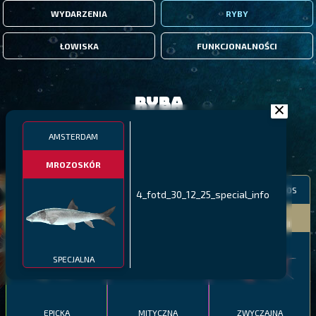
WYDARZENIA
RYBY
ŁOWISKA
FUNKCJONALNOŚCI
Ryba
AMSTERDAM
FILTRY
MROZOSKÓR
MALAWI
PÓŁNOCNE FIORDY
WYSPY GALAPAGOS
4_fotd_30_12_25_special_info
BODIAN
PYSZCZAK ZACHODNI
LING
MEKSYKAŃSKI
SPECJALNA
EPICKA
MITYCZNA
ZWYCZAJNA