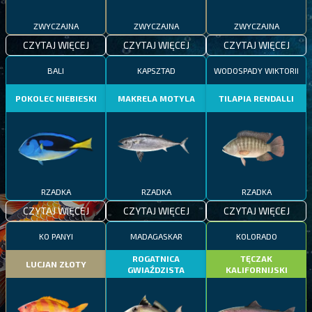
ZWYCZAJNA
ZWYCZAJNA
ZWYCZAJNA
CZYTAJ WIĘCEJ
CZYTAJ WIĘCEJ
CZYTAJ WIĘCEJ
BALI
KAPSZTAD
WODOSPADY WIKTORII
POKOLEC NIEBIESKI
MAKRELA MOTYLA
TILAPIA RENDALLI
RZADKA
RZADKA
RZADKA
CZYTAJ WIĘCEJ
CZYTAJ WIĘCEJ
CZYTAJ WIĘCEJ
KO PANYI
MADAGASKAR
KOLORADO
ROGATNICA
TĘCZAK
LUCJAN ZŁOTY
GWIAŹDZISTA
KALIFORNIJSKI