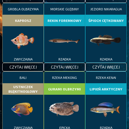
GROBLA OLBRZYMA
MORSKIE GŁĘBINY
JEZIORO NIKARAGUA
KAPROSZ
REKIN FOREMKOWY
ŚPIOCH CĘTKOWANY
ZWYCZAJNA
RZADKA
RZADKA
CZYTAJ WIĘCEJ
CZYTAJ WIĘCEJ
CZYTAJ WIĘCEJ
BALI
RZEKA MEKONG
RZEKA KENAI
USTNICZEK
GURAMI OLBRZYMI
LIPIEŃ ARKTYCZNY
BŁĘKITNOGŁOWY
ZWYCZAJNA
EPICKA
RZADKA