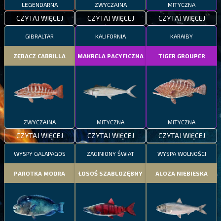
LEGENDARNA
ZWYCZAJNA
MITYCZNA
CZYTAJ WIĘCEJ
CZYTAJ WIĘCEJ
CZYTAJ WIĘCEJ
GIBRALTAR
KALIFORNIA
KARAIBY
ZĘBACZ CABRILLA
MAKRELA PACYFICZNA
TIGER GROUPER
ZWYCZAJNA
MITYCZNA
MITYCZNA
CZYTAJ WIĘCEJ
CZYTAJ WIĘCEJ
CZYTAJ WIĘCEJ
WYSPY GALAPAGOS
ZAGINIONY ŚWIAT
WYSPA WOLNOŚCI
PAROTKA MODRA
ŁOSOŚ SZABLOZĘBNY
ALOZA NIEBIESKA