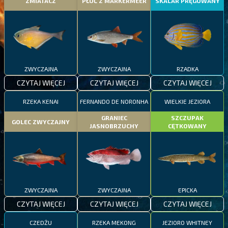
ZMIATACZ
PŁOĆ Z MARKERMEER
SKALAR PRĘGOWANY
ZWYCZAJNA
ZWYCZAJNA
RZADKA
CZYTAJ WIĘCEJ
CZYTAJ WIĘCEJ
CZYTAJ WIĘCEJ
RZEKA KENAI
FERNANDO DE NORONHA
WIELKIE JEZIORA
GRANIEC
SZCZUPAK
GOLEC ZWYCZAJNY
JASNOBRZUCHY
CĘTKOWANY
ZWYCZAJNA
ZWYCZAJNA
EPICKA
CZYTAJ WIĘCEJ
CZYTAJ WIĘCEJ
CZYTAJ WIĘCEJ
CZEDŻU
RZEKA MEKONG
JEZIORO WHITNEY