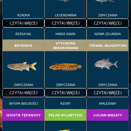
RZADKA
LEGENDARNA
ZWYCZAJNA
CZYTAJ WIĘCEJ
CZYTAJ WIĘCEJ
CZYTAJ WIĘCEJ
RZEKA NIL
HAIDA GWAII
NOWA ZELANDIA
STYCHEJKA
BRYKINUS
TREWAL DŁUGOPYSKI
DEKOROWANA
ZWYCZAJNA
ZWYCZAJNA
ZWYCZAJNA
CZYTAJ WIĘCEJ
CZYTAJ WIĘCEJ
CZYTAJ WIĘCEJ
WYSPA WOLNOŚCI
AZORY
MALEDIWY
JESIOTR TĘPONOSY
PELOR ATLANTYCKI
LUCJAN WĄSATY