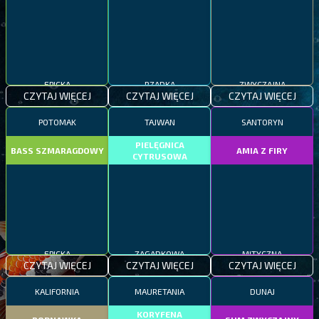
EPICKA
RZADKA
ZWYCZAJNA
CZYTAJ WIĘCEJ
CZYTAJ WIĘCEJ
CZYTAJ WIĘCEJ
POTOMAK
TAJWAN
SANTORYN
PIELĘGNICA
BASS SZMARAGDOWY
AMIA Z FIRY
CYTRUSOWA
EPICKA
ZAGADKOWA
MITYCZNA
CZYTAJ WIĘCEJ
CZYTAJ WIĘCEJ
CZYTAJ WIĘCEJ
KALIFORNIA
MAURETANIA
DUNAJ
KORYFENA