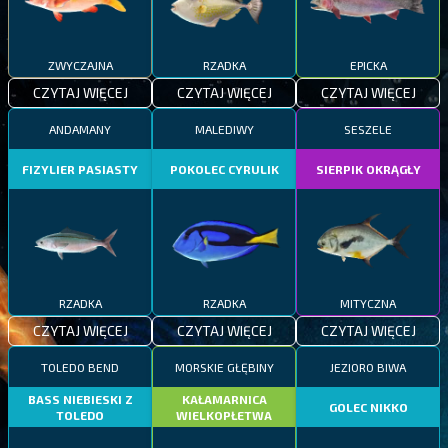
ZWYCZAJNA
RZADKA
EPICKA
CZYTAJ WIĘCEJ
CZYTAJ WIĘCEJ
CZYTAJ WIĘCEJ
ANDAMANY
MALEDIWY
SESZELE
FIZYLIER PASIASTY
POKOLEC CYRULIK
SIERPIK OKRĄGŁY
RZADKA
RZADKA
MITYCZNA
CZYTAJ WIĘCEJ
CZYTAJ WIĘCEJ
CZYTAJ WIĘCEJ
TOLEDO BEND
MORSKIE GŁĘBINY
JEZIORO BIWA
BASS NIEBIESKI Z
KAŁAMARNICA
GOLEC NIKKO
TOLEDO
WIELKOPŁETWA