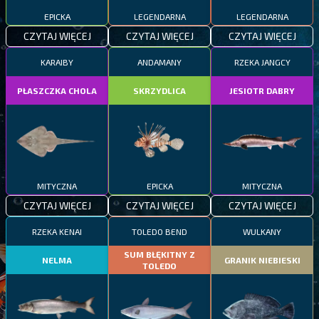
EPICKA
LEGENDARNA
LEGENDARNA
CZYTAJ WIĘCEJ
CZYTAJ WIĘCEJ
CZYTAJ WIĘCEJ
KARAIBY
ANDAMANY
RZEKA JANGCY
PŁASZCZKA CHOLA
SKRZYDLICA
JESIOTR DABRY
MITYCZNA
EPICKA
MITYCZNA
CZYTAJ WIĘCEJ
CZYTAJ WIĘCEJ
CZYTAJ WIĘCEJ
RZEKA KENAI
TOLEDO BEND
WULKANY
SUM BŁĘKITNY Z
NELMA
GRANIK NIEBIESKI
TOLEDO