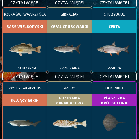
CZYTAJ WIĘCEJ
CZYTAJ WIĘCEJ
CZYTAJ WIĘCEJ
RZEKA ŚW. WAWRZYŃCA
GIBRALTAR
CHUBSUGUŁ
BASS WIELKOPYSKI
CEFAL GRUBOWARGI
CERTA
LEGENDARNA
ZWYCZAJNA
RZADKA
CZYTAJ WIĘCEJ
CZYTAJ WIĘCEJ
CZYTAJ WIĘCEJ
WYSPY GALAPAGOS
AZORY
HOKKAIDO
ROZDYMKA
PŁASZCZKA
KŁUJĄCY REKIN
MARMURKOWA
KRÓTKOGONA