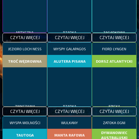
MITYCZNA
RZADKA
ZAGADKOWA
CZYTAJ WIĘCEJ
CZYTAJ WIĘCEJ
CZYTAJ WIĘCEJ
JEZIORO LOCH NESS
WYSPY GALAPAGOS
FIORD LYNGEN
TROĆ WĘDROWNA
ALUTERA PISANA
DORSZ ATLANTYCKI
ZWYCZAJNA
RZADKA
EPICKA
CZYTAJ WIĘCEJ
CZYTAJ WIĘCEJ
CZYTAJ WIĘCEJ
WYSPA WOLNOŚCI
WULKANY
ZATOKA OGNI
DYWANOWIEC
TAUTOGA
MANTA RAFOWA
AUSTRALIJSKI