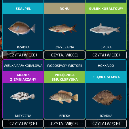
SKALPEL
ROHU
SUMIK KOBALTOWY
RZADKA
ZWYCZAJNA
EPICKA
CZYTAJ WIĘCEJ
CZYTAJ WIĘCEJ
CZYTAJ WIĘCEJ
WIELKA RAFA KORALOWA
WODOSPADY WIKTORII
HOKKAIDO
GRANIK
PIELĘGNICA
FLĄDRA GŁADKA
ZIEMNIACZANY
SMUKŁOPYSKA
MITYCZNA
EPICKA
RZADKA
CZYTAJ WIĘCEJ
CZYTAJ WIĘCEJ
CZYTAJ WIĘCEJ