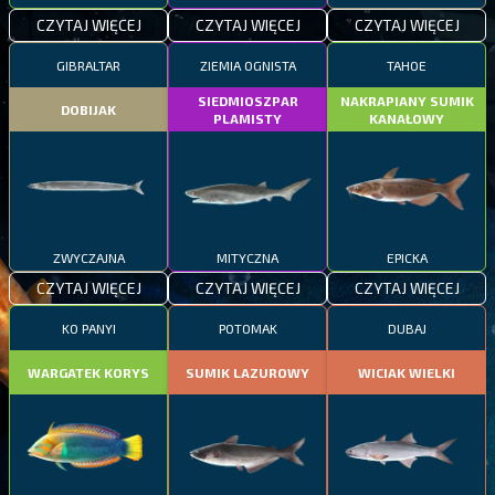
CZYTAJ WIĘCEJ
CZYTAJ WIĘCEJ
CZYTAJ WIĘCEJ
GIBRALTAR
ZIEMIA OGNISTA
TAHOE
SIEDMIOSZPAR
NAKRAPIANY SUMIK
DOBIJAK
PLAMISTY
KANAŁOWY
ZWYCZAJNA
MITYCZNA
EPICKA
CZYTAJ WIĘCEJ
CZYTAJ WIĘCEJ
CZYTAJ WIĘCEJ
KO PANYI
POTOMAK
DUBAJ
WARGATEK KORYS
SUMIK LAZUROWY
WICIAK WIELKI