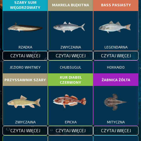
SZARY SUM
MAKRELA BŁĘKITNA
BASS PASIASTY
WĘGORZOWATY
RZADKA
ZWYCZAJNA
LEGENDARNA
CZYTAJ WIĘCEJ
CZYTAJ WIĘCEJ
CZYTAJ WIĘCEJ
JEZIORO WHITNEY
CHUBSUGUŁ
HOKKAIDO
KUR DIABEŁ
PRZYSSAWNIK SZARY
ŻABNICA ŻÓŁTA
CZERWONY
ZWYCZAJNA
EPICKA
MITYCZNA
CZYTAJ WIĘCEJ
CZYTAJ WIĘCEJ
CZYTAJ WIĘCEJ