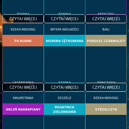
RZADKA
RZADKA
MITYCZNA
CZYTAJ WIĘCEJ
CZYTAJ WIĘCEJ
CZYTAJ WIĘCEJ
RZEKA MEKONG
WYSPA WOLNOŚCI
BALI
PA KUANE
MURENA CĘTKOWANA
POKOLEC CZARNOLICY
LEGENDARNA
RZADKA
ZWYCZAJNA
CZYTAJ WIĘCEJ
CZYTAJ WIĘCEJ
CZYTAJ WIĘCEJ
MAURETANIA
SESZELE
RZEKA MEKONG
ROGATNICA
ORLEŃ NAKRAPIANY
STRZELCZYK
ZIELONKAWA