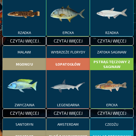
RZADKA
EPICKA
RZADKA
CZYTAJ WIĘCEJ
CZYTAJ WIĘCEJ
CZYTAJ WIĘCEJ
MALAWI
WYBRZEŻE FLORYDY
ZATOKA SAGINAW
PSTRĄG TĘCZOWY Z
MGONG'U
ŁOPATOGŁÓW
SAGINAW
ZWYCZAJNA
LEGENDARNA
EPICKA
CZYTAJ WIĘCEJ
CZYTAJ WIĘCEJ
CZYTAJ WIĘCEJ
SANTORYN
AMSTERDAM
CZEDŻU