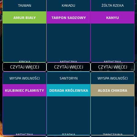
TAJWAN
KAKADU
ŻÓŁTA RZEKA
AMUR BIAŁY
TARPON SADZOWY
KANYU
EPICKA
MITYCZNA
MITYCZNA
CZYTAJ WIĘCEJ
CZYTAJ WIĘCEJ
CZYTAJ WIĘCEJ
WYSPA WOLNOŚCI
SANTORYN
WYSPA WOLNOŚCI
KULBINIEC PLAMISTY
DORADA KRÓLEWSKA
ALOZA CHIKORA
MITYCZNA
RZADKA
ZWYCZAJNA