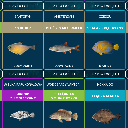
CZYTAJ WIĘCEJ
CZYTAJ WIĘCEJ
CZYTAJ WIĘCEJ
SANTORYN
AMSTERDAM
CZEDŻU
ZMIATACZ
PŁOĆ Z MARKERMEER
SKALAR PRĘGOWANY
ZWYCZAJNA
ZWYCZAJNA
RZADKA
CZYTAJ WIĘCEJ
CZYTAJ WIĘCEJ
CZYTAJ WIĘCEJ
WIELKA RAFA KORALOWA
WODOSPADY WIKTORII
HOKKAIDO
GRANIK
PIELĘGNICA
FLĄDRA GŁADKA
ZIEMNIACZANY
SMUKŁOPYSKA