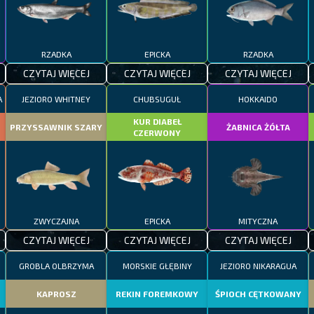
RZADKA
EPICKA
RZADKA
CZYTAJ WIĘCEJ
CZYTAJ WIĘCEJ
CZYTAJ WIĘCEJ
A
JEZIORO WHITNEY
CHUBSUGUŁ
HOKKAIDO
KUR DIABEŁ
PRZYSSAWNIK SZARY
ŻABNICA ŻÓŁTA
CZERWONY
ZWYCZAJNA
EPICKA
MITYCZNA
CZYTAJ WIĘCEJ
CZYTAJ WIĘCEJ
CZYTAJ WIĘCEJ
GROBLA OLBRZYMA
MORSKIE GŁĘBINY
JEZIORO NIKARAGUA
KAPROSZ
REKIN FOREMKOWY
ŚPIOCH CĘTKOWANY