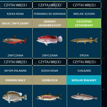
CZYTAJ WIĘCEJ
CZYTAJ WIĘCEJ
CZYTAJ WIĘCEJ
RZEKA KENAI
FERNANDO DE NORONHA
WIELKIE JEZIORA
GRANIEC
SZCZUPAK
GOLEC ZWYCZAJNY
JASNOBRZUCHY
CĘTKOWANY
ZWYCZAJNA
ZWYCZAJNA
EPICKA
CZYTAJ WIĘCEJ
CZYTAJ WIĘCEJ
CZYTAJ WIĘCEJ
WYSPA PALAWAN
RZEKA KENAI
SVALBARD
ORAMIN MAŁY
GORBUSZA
WIDLAK BIAŁAWY