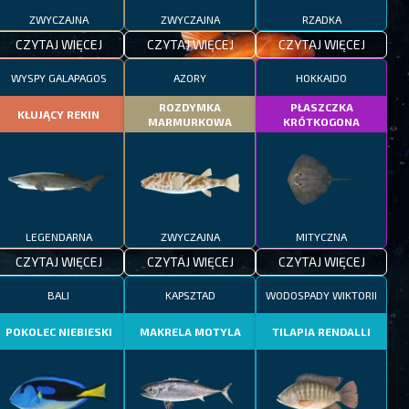
ZWYCZAJNA
ZWYCZAJNA
RZADKA
CZYTAJ WIĘCEJ
CZYTAJ WIĘCEJ
CZYTAJ WIĘCEJ
WYSPY GALAPAGOS
AZORY
HOKKAIDO
ROZDYMKA
PŁASZCZKA
KŁUJĄCY REKIN
MARMURKOWA
KRÓTKOGONA
LEGENDARNA
ZWYCZAJNA
MITYCZNA
CZYTAJ WIĘCEJ
CZYTAJ WIĘCEJ
CZYTAJ WIĘCEJ
BALI
KAPSZTAD
WODOSPADY WIKTORII
POKOLEC NIEBIESKI
MAKRELA MOTYLA
TILAPIA RENDALLI