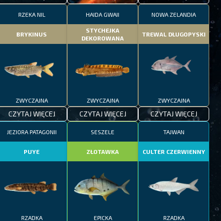
RZEKA NIL
HAIDA GWAII
NOWA ZELANDIA
STYCHEJKA
BRYKINUS
TREWAL DŁUGOPYSKI
DEKOROWANA
ZWYCZAJNA
ZWYCZAJNA
ZWYCZAJNA
CZYTAJ WIĘCEJ
CZYTAJ WIĘCEJ
CZYTAJ WIĘCEJ
JEZIORA PATAGONII
SESZELE
TAJWAN
PUYE
ZŁOTAWKA
CULTER CZERWIENNY
RZADKA
EPICKA
RZADKA