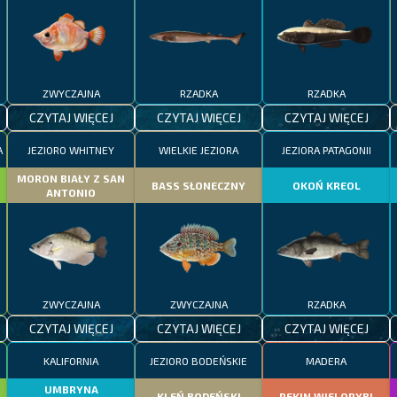
ZWYCZAJNA
RZADKA
RZADKA
CZYTAJ WIĘCEJ
CZYTAJ WIĘCEJ
CZYTAJ WIĘCEJ
A
JEZIORO WHITNEY
WIELKIE JEZIORA
JEZIORA PATAGONII
MORON BIAŁY Z SAN
BASS SŁONECZNY
OKOŃ KREOL
ANTONIO
ZWYCZAJNA
ZWYCZAJNA
RZADKA
CZYTAJ WIĘCEJ
CZYTAJ WIĘCEJ
CZYTAJ WIĘCEJ
KALIFORNIA
JEZIORO BODEŃSKIE
MADERA
UMBRYNA
KLEŃ BODEŃSKI
REKIN WIELORYBI