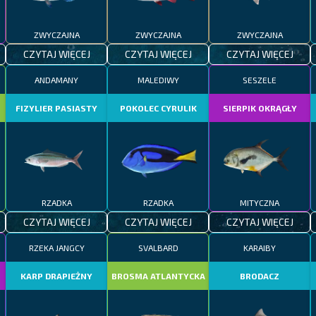
ZWYCZAJNA
ZWYCZAJNA
ZWYCZAJNA
CZYTAJ WIĘCEJ
CZYTAJ WIĘCEJ
CZYTAJ WIĘCEJ
ANDAMANY
MALEDIWY
SESZELE
FIZYLIER PASIASTY
POKOLEC CYRULIK
SIERPIK OKRĄGŁY
RZADKA
RZADKA
MITYCZNA
CZYTAJ WIĘCEJ
CZYTAJ WIĘCEJ
CZYTAJ WIĘCEJ
RZEKA JANGCY
SVALBARD
KARAIBY
KARP DRAPIEŻNY
BROSMA ATLANTYCKA
BRODACZ