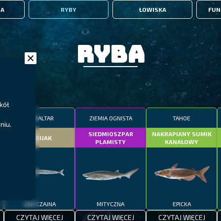
IA
RYBY
ŁOWISKA
FUN
Ryba
kół
j
GIBRALTAR
ZIEMIA OGNISTA
TAHOE
niu.
SIEDMIOSZPAR
NAKRAPIANY SUMIK
DOBIJAK
PLAMISTY
KANAŁOWY
ZWYCZAJNA
MITYCZNA
EPICKA
CZYTAJ WIĘCEJ
CZYTAJ WIĘCEJ
CZYTAJ WIĘCEJ