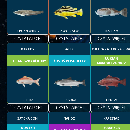
LEGENDARNA
ZWYCZAJNA
RZADKA
CZYTAJ WIĘCEJ
CZYTAJ WIĘCEJ
CZYTAJ WIĘCEJ
KARAIBY
BAŁTYK
WIELKA RAFA KORALOW
LUCJAN
LUCJAN SZKARŁATNY
ŁOSOŚ POSPOLITY
NAMORZYNOWY
EPICKA
RZADKA
EPICKA
CZYTAJ WIĘCEJ
CZYTAJ WIĘCEJ
CZYTAJ WIĘCEJ
ZATOKA OGNI
TAHOE
KAPSZTAD
KOSTER
MAKRELA
NERKA CZERWONA