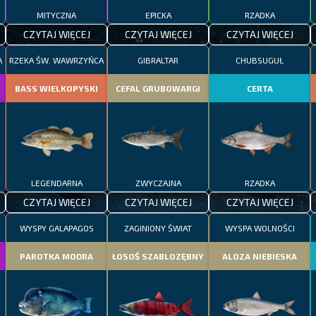
MITYCZNA
EPICKA
RZADKA
CZYTAJ WIĘCEJ
CZYTAJ WIĘCEJ
CZYTAJ WIĘCEJ
A
RZEKA ŚW. WAWRZYŃCA
GIBRALTAR
CHUBSUGUŁ
BASS WIELKOPYSKI
CEFAL GRUBOWARGI
CERTA
LEGENDARNA
ZWYCZAJNA
RZADKA
CZYTAJ WIĘCEJ
CZYTAJ WIĘCEJ
CZYTAJ WIĘCEJ
WYSPY GALAPAGOS
ZAGINIONY ŚWIAT
WYSPA WOLNOŚCI
PAROTKA MODRA
ŁOSOŚ SZABLOZĘBNY
ALOZA NIEBIESKA