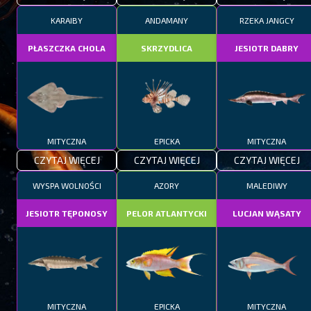
KARAIBY
ANDAMANY
RZEKA JANGCY
PŁASZCZKA CHOLA
SKRZYDLICA
JESIOTR DABRY
MITYCZNA
EPICKA
MITYCZNA
CZYTAJ WIĘCEJ
CZYTAJ WIĘCEJ
CZYTAJ WIĘCEJ
WYSPA WOLNOŚCI
AZORY
MALEDIWY
JESIOTR TĘPONOSY
PELOR ATLANTYCKI
LUCJAN WĄSATY
MITYCZNA
EPICKA
MITYCZNA