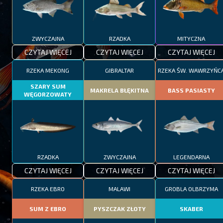
ZWYCZAJNA
RZADKA
MITYCZNA
CZYTAJ WIĘCEJ
CZYTAJ WIĘCEJ
CZYTAJ WIĘCEJ
RZEKA MEKONG
GIBRALTAR
RZEKA ŚW. WAWRZYŃC
SZARY SUM
MAKRELA BŁĘKITNA
BASS PASIASTY
WĘGORZOWATY
RZADKA
ZWYCZAJNA
LEGENDARNA
CZYTAJ WIĘCEJ
CZYTAJ WIĘCEJ
CZYTAJ WIĘCEJ
RZEKA EBRO
MALAWI
GROBLA OLBRZYMA
SUM Z EBRO
PYSZCZAK ZŁOTY
SKABER