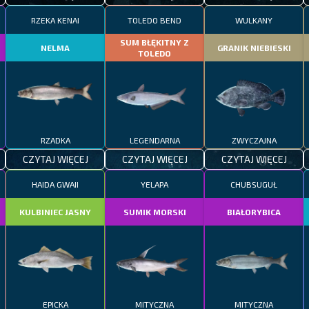
RZEKA KENAI
TOLEDO BEND
WULKANY
SUM BŁĘKITNY Z
NELMA
GRANIK NIEBIESKI
TOLEDO
RZADKA
LEGENDARNA
ZWYCZAJNA
CZYTAJ WIĘCEJ
CZYTAJ WIĘCEJ
CZYTAJ WIĘCEJ
HAIDA GWAII
YELAPA
CHUBSUGUŁ
KULBINIEC JASNY
SUMIK MORSKI
BIAŁORYBICA
EPICKA
MITYCZNA
MITYCZNA