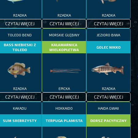
RZADKA
RZADKA
RZADKA
CZYTAJ WIĘCEJ
CZYTAJ WIĘCEJ
CZYTAJ WIĘCEJ
TOLEDO BEND
MORSKIE GŁĘBINY
JEZIORO BIWA
BASS NIEBIESKI Z
KAŁAMARNICA
GOLEC NIKKO
TOLEDO
WIELKOPŁETWA
RZADKA
EPICKA
RZADKA
CZYTAJ WIĘCEJ
CZYTAJ WIĘCEJ
CZYTAJ WIĘCEJ
KAKADU
HOKKAIDO
HAIDA GWAII
SUM SREBRZYSTY
TERPUGA PLAMISTA
DORSZ PACYFICZNY