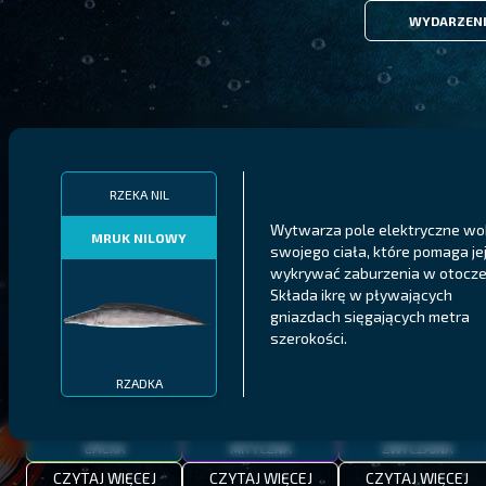
WYDARZEN
FILTRY
RZEKA NIL
Wytwarza pole elektryczne wo
MRUK NILOWY
swojego ciała, które pomaga je
MALAWI
PÓŁNOCNE FIORDY
WYSPY GALAPAGOS
wykrywać zaburzenia w otocze
Składa ikrę w pływających
BODIAN
PYSZCZAK ZACHODNI
LING
MEKSYKAŃSKI
gniazdach sięgających metra
szerokości.
RZADKA
EPICKA
MITYCZNA
ZWYCZAJNA
CZYTAJ WIĘCEJ
CZYTAJ WIĘCEJ
CZYTAJ WIĘCEJ