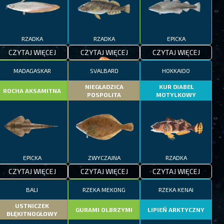
RZADKA
RZADKA
EPICKA
CZYTAJ WIĘCEJ
CZYTAJ WIĘCEJ
CZYTAJ WIĘCEJ
MADAGASKAR
SVALBARD
HOKKAIDO
NIEGŁADZICA
KUR DIABEŁ
ROCHA AKSAMITNA
POSPOLITA
MOTYLKOWY
EPICKA
ZWYCZAJNA
RZADKA
CZYTAJ WIĘCEJ
CZYTAJ WIĘCEJ
CZYTAJ WIĘCEJ
BALI
RZEKA MEKONG
RZEKA KENAI
USTNICZEK
GURAMI OLBRZYMI
LIPIEŃ ARKTYCZNY
BŁĘKITNOGŁOWY