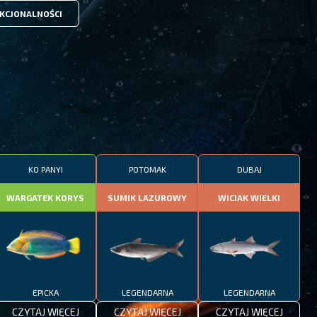
KCJONALNOŚCI
KO PANYI
POTOMAK
DUBAJ
WARGATEK KORYS
SUMIK LAZUROWY
WICIAK WIELKI
EPICKA
LEGENDARNA
LEGENDARNA
CZYTAJ WIĘCEJ
CZYTAJ WIĘCEJ
CZYTAJ WIĘCEJ