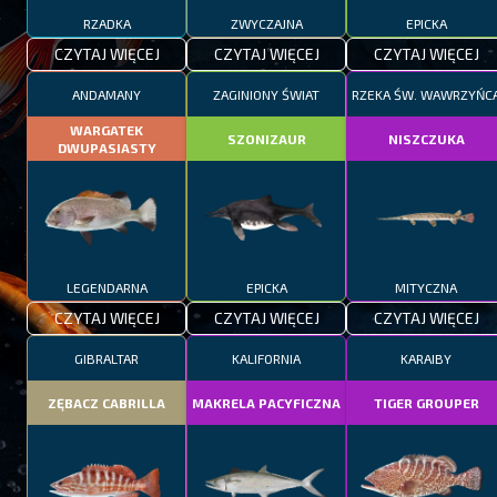
RZADKA
ZWYCZAJNA
EPICKA
CZYTAJ WIĘCEJ
CZYTAJ WIĘCEJ
CZYTAJ WIĘCEJ
ANDAMANY
ZAGINIONY ŚWIAT
RZEKA ŚW. WAWRZYŃC
WARGATEK
SZONIZAUR
NISZCZUKA
DWUPASIASTY
LEGENDARNA
EPICKA
MITYCZNA
CZYTAJ WIĘCEJ
CZYTAJ WIĘCEJ
CZYTAJ WIĘCEJ
GIBRALTAR
KALIFORNIA
KARAIBY
ZĘBACZ CABRILLA
MAKRELA PACYFICZNA
TIGER GROUPER