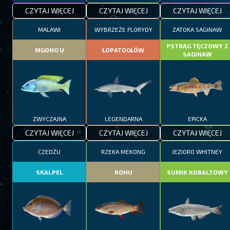
CZYTAJ WIĘCEJ
CZYTAJ WIĘCEJ
CZYTAJ WIĘCEJ
MALAWI
WYBRZEŻE FLORYDY
ZATOKA SAGINAW
PSTRĄG TĘCZOWY Z
MGONG'U
ŁOPATOGŁÓW
SAGINAW
ZWYCZAJNA
LEGENDARNA
EPICKA
CZYTAJ WIĘCEJ
CZYTAJ WIĘCEJ
CZYTAJ WIĘCEJ
CZEDŻU
RZEKA MEKONG
JEZIORO WHITNEY
SKALPEL
ROHU
SUMIK KOBALTOWY