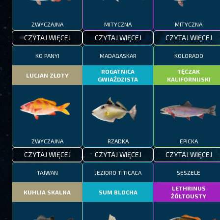
ZWYCZAJNA
MITYCZNA
MITYCZNA
CZYTAJ WIĘCEJ
CZYTAJ WIĘCEJ
CZYTAJ WIĘCEJ
KO PANYI
MADAGASKAR
KOLORADO
ROGATNICA
TĘCZAK
LUCJAN ZŁOTY
GWIAŹDZISTA
KALIFORNIJSKI
ZWYCZAJNA
RZADKA
EPICKA
CZYTAJ WIĘCEJ
CZYTAJ WIĘCEJ
CZYTAJ WIĘCEJ
TAJWAN
JEZIORO TITICACA
SESZELE
LETHRINUS
KUHLIA SKALNA
SUM BLOCHA
ŻÓŁTOUSTY