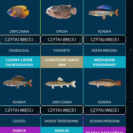
ZWYCZAJNA
EPICKA
RZADKA
CZYTAJ WIĘCEJ
CZYTAJ WIĘCEJ
CZYTAJ WIĘCEJ
CHUBSUGUŁ
YOSEMITE
RZEKA MEKONG
CZARNY LIPIEŃ
CZUKUCZAN SANTA
WĘŻOGŁÓW
CHUBSUGUŁSKI
ANA
PASKOWANY
RZADKA
ZWYCZAJNA
RZADKA
CZYTAJ WIĘCEJ
CZYTAJ WIĘCEJ
CZYTAJ WIĘCEJ
CZEDŻU
MORZE ŚRÓDZIEMNE
JEZIORA PATAGONII
OGNICA
MARLIN
PSTRĄG PATAGOŃSKI