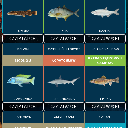
RZADKA
EPICKA
RZADKA
CZYTAJ WIĘCEJ
CZYTAJ WIĘCEJ
CZYTAJ WIĘCEJ
MALAWI
WYBRZEŻE FLORYDY
ZATOKA SAGINAW
PSTRĄG TĘCZOWY Z
MGONG'U
ŁOPATOGŁÓW
SAGINAW
ZWYCZAJNA
LEGENDARNA
EPICKA
CZYTAJ WIĘCEJ
CZYTAJ WIĘCEJ
CZYTAJ WIĘCEJ
SANTORYN
AMSTERDAM
CZEDŻU