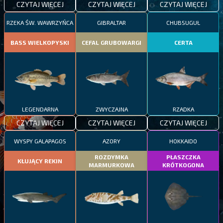
CZYTAJ WIĘCEJ
CZYTAJ WIĘCEJ
CZYTAJ WIĘCEJ
RZEKA ŚW. WAWRZYŃCA
GIBRALTAR
CHUBSUGUŁ
BASS WIELKOPYSKI
CEFAL GRUBOWARGI
CERTA
LEGENDARNA
ZWYCZAJNA
RZADKA
CZYTAJ WIĘCEJ
CZYTAJ WIĘCEJ
CZYTAJ WIĘCEJ
WYSPY GALAPAGOS
AZORY
HOKKAIDO
ROZDYMKA
PŁASZCZKA
KŁUJĄCY REKIN
MARMURKOWA
KRÓTKOGONA