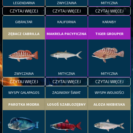
LEGENDARNA
ZWYCZAJNA
MITYCZNA
CZYTAJ WIĘCEJ
CZYTAJ WIĘCEJ
CZYTAJ WIĘCEJ
GIBRALTAR
KALIFORNIA
KARAIBY
ZĘBACZ CABRILLA
MAKRELA PACYFICZNA
TIGER GROUPER
ZWYCZAJNA
MITYCZNA
MITYCZNA
CZYTAJ WIĘCEJ
CZYTAJ WIĘCEJ
CZYTAJ WIĘCEJ
WYSPY GALAPAGOS
ZAGINIONY ŚWIAT
WYSPA WOLNOŚCI
PAROTKA MODRA
ŁOSOŚ SZABLOZĘBNY
ALOZA NIEBIESKA