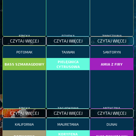
EPICKA
RZADKA
ZWYCZAJNA
CZYTAJ WIĘCEJ
CZYTAJ WIĘCEJ
CZYTAJ WIĘCEJ
POTOMAK
TAJWAN
SANTORYN
PIELĘGNICA
BASS SZMARAGDOWY
AMIA Z FIRY
CYTRUSOWA
EPICKA
ZAGADKOWA
MITYCZNA
CZYTAJ WIĘCEJ
CZYTAJ WIĘCEJ
CZYTAJ WIĘCEJ
KALIFORNIA
MAURETANIA
DUNAJ
KORYFENA