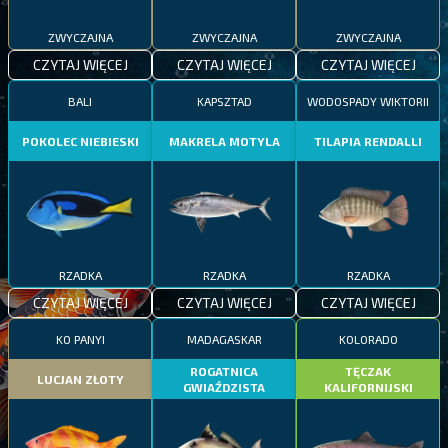
ZWYCZAJNA
ZWYCZAJNA
ZWYCZAJNA
CZYTAJ WIĘCEJ
CZYTAJ WIĘCEJ
CZYTAJ WIĘCEJ
BALI
KAPSZTAD
WODOSPADY WIKTORII
POKOLEC NIEBIESKI
MAKRELA MOTYLA
TILAPIA RENDALLI
RZADKA
RZADKA
RZADKA
CZYTAJ WIĘCEJ
CZYTAJ WIĘCEJ
CZYTAJ WIĘCEJ
KO PANYI
MADAGASKAR
KOLORADO
ROGATNICA
TĘCZAK
LUCJAN ZŁOTY
GWIAŹDZISTA
KALIFORNIJSKI