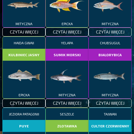
MITYCZNA
EPICKA
MITYCZNA
CZYTAJ WIĘCEJ
CZYTAJ WIĘCEJ
CZYTAJ WIĘCEJ
HAIDA GWAII
YELAPA
CHUBSUGUŁ
KULBINIEC JASNY
SUMIK MORSKI
BIAŁORYBICA
EPICKA
MITYCZNA
MITYCZNA
CZYTAJ WIĘCEJ
CZYTAJ WIĘCEJ
CZYTAJ WIĘCEJ
JEZIORA PATAGONII
SESZELE
TAJWAN
PUYE
ZŁOTAWKA
CULTER CZERWIENNY