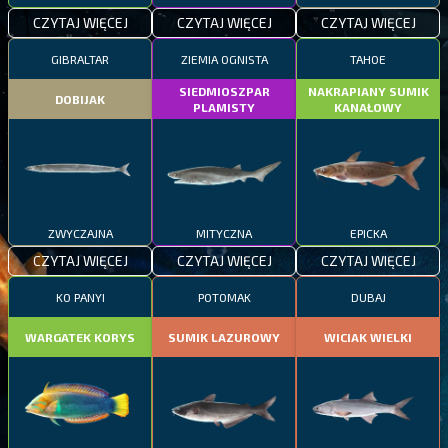
CZYTAJ WIĘCEJ
CZYTAJ WIĘCEJ
CZYTAJ WIĘCEJ
GIBRALTAR
ZIEMIA OGNISTA
TAHOE
SIEDMIOSZPAR
NAKRAPIANY SUMIK
DOBIJAK
PLAMISTY
KANAŁOWY
ZWYCZAJNA
MITYCZNA
EPICKA
CZYTAJ WIĘCEJ
CZYTAJ WIĘCEJ
CZYTAJ WIĘCEJ
KO PANYI
POTOMAK
DUBAJ
WARGATEK KORYS
SUMIK LAZUROWY
WICIAK WIELKI