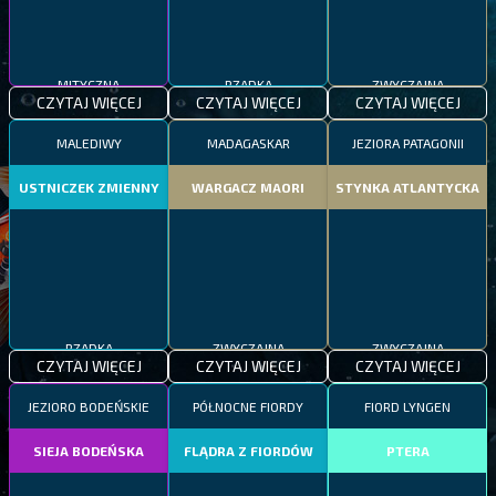
MITYCZNA
RZADKA
ZWYCZAJNA
CZYTAJ WIĘCEJ
CZYTAJ WIĘCEJ
CZYTAJ WIĘCEJ
MALEDIWY
MADAGASKAR
JEZIORA PATAGONII
USTNICZEK ZMIENNY
WARGACZ MAORI
STYNKA ATLANTYCKA
RZADKA
ZWYCZAJNA
ZWYCZAJNA
CZYTAJ WIĘCEJ
CZYTAJ WIĘCEJ
CZYTAJ WIĘCEJ
JEZIORO BODEŃSKIE
PÓŁNOCNE FIORDY
FIORD LYNGEN
SIEJA BODEŃSKA
FLĄDRA Z FIORDÓW
PTERA