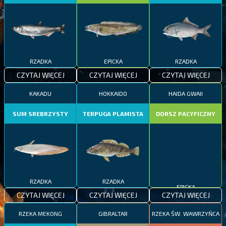
RZADKA
EPICKA
RZADKA
CZYTAJ WIĘCEJ
CZYTAJ WIĘCEJ
CZYTAJ WIĘCEJ
KAKADU
HOKKAIDO
HAIDA GWAII
SUM SREBRZYSTY
TERPUGA PLAMISTA
DORSZ PACYFICZNY
RZADKA
RZADKA
EPICKA
CZYTAJ WIĘCEJ
CZYTAJ WIĘCEJ
CZYTAJ WIĘCEJ
RZEKA MEKONG
GIBRALTAR
RZEKA ŚW. WAWRZYŃCA