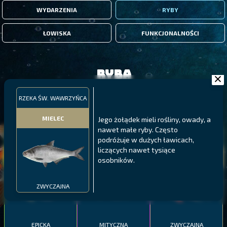
WYDARZENIA
RYBY
ŁOWISKA
FUNKCJONALNOŚCI
Ryba
RZEKA ŚW. WAWRZYŃCA
FILTRY
MIELEC
Jego żołądek mieli rośliny, owady, a
nawet małe ryby. Często
MALAWI
PÓŁNOCNE FIORDY
WYSPY GALAPAGOS
podróżuje w dużych ławicach,
liczących nawet tysiące
BODIAN
PYSZCZAK ZACHODNI
LING
osobników.
MEKSYKAŃSKI
ZWYCZAJNA
EPICKA
MITYCZNA
ZWYCZAJNA