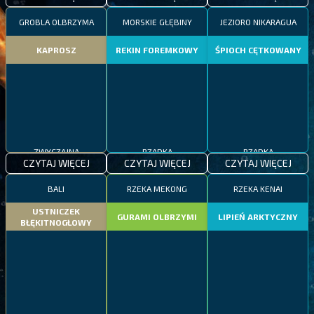
GROBLA OLBRZYMA
MORSKIE GŁĘBINY
JEZIORO NIKARAGUA
KAPROSZ
REKIN FOREMKOWY
ŚPIOCH CĘTKOWANY
ZWYCZAJNA
RZADKA
RZADKA
CZYTAJ WIĘCEJ
CZYTAJ WIĘCEJ
CZYTAJ WIĘCEJ
BALI
RZEKA MEKONG
RZEKA KENAI
USTNICZEK
GURAMI OLBRZYMI
LIPIEŃ ARKTYCZNY
BŁĘKITNOGŁOWY
ZWYCZAJNA
EPICKA
RZADKA