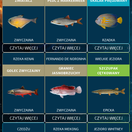
ZMIATACZ
PŁOĆ Z MARKERMEER
SKALAR PRĘGOWANY
ZWYCZAJNA
ZWYCZAJNA
RZADKA
CZYTAJ WIĘCEJ
CZYTAJ WIĘCEJ
CZYTAJ WIĘCEJ
RZEKA KENAI
FERNANDO DE NORONHA
WIELKIE JEZIORA
GRANIEC
SZCZUPAK
GOLEC ZWYCZAJNY
JASNOBRZUCHY
CĘTKOWANY
ZWYCZAJNA
ZWYCZAJNA
EPICKA
CZYTAJ WIĘCEJ
CZYTAJ WIĘCEJ
CZYTAJ WIĘCEJ
CZEDŻU
RZEKA MEKONG
JEZIORO WHITNEY