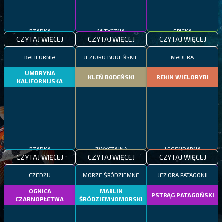
RZADKA
MITYCZNA
EPICKA
CZYTAJ WIĘCEJ
CZYTAJ WIĘCEJ
CZYTAJ WIĘCEJ
KALIFORNIA
JEZIORO BODEŃSKIE
MADERA
UMBRYNA
KLEŃ BODEŃSKI
REKIN WIELORYBI
KALIFORNIJSKA
RZADKA
ZWYCZAJNA
LEGENDARNA
CZYTAJ WIĘCEJ
CZYTAJ WIĘCEJ
CZYTAJ WIĘCEJ
CZEDŻU
MORZE ŚRÓDZIEMNE
JEZIORA PATAGONII
OGNICA
MARLIN
PSTRĄG PATAGOŃSKI
CZARNOPŁETWA
ŚRÓDZIEMNOMORSKI