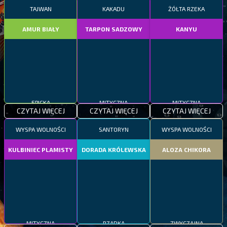
TAJWAN
KAKADU
ŻÓŁTA RZEKA
AMUR BIAŁY
TARPON SADZOWY
KANYU
EPICKA
MITYCZNA
MITYCZNA
CZYTAJ WIĘCEJ
CZYTAJ WIĘCEJ
CZYTAJ WIĘCEJ
WYSPA WOLNOŚCI
SANTORYN
WYSPA WOLNOŚCI
KULBINIEC PLAMISTY
DORADA KRÓLEWSKA
ALOZA CHIKORA
MITYCZNA
RZADKA
ZWYCZAJNA