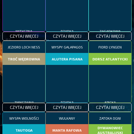
MITYCZNA
RZADKA
ZAGADKOWA
CZYTAJ WIĘCEJ
CZYTAJ WIĘCEJ
CZYTAJ WIĘCEJ
JEZIORO LOCH NESS
WYSPY GALAPAGOS
FIORD LYNGEN
TROĆ WĘDROWNA
ALUTERA PISANA
DORSZ ATLANTYCKI
ZWYCZAJNA
RZADKA
EPICKA
CZYTAJ WIĘCEJ
CZYTAJ WIĘCEJ
CZYTAJ WIĘCEJ
WYSPA WOLNOŚCI
WULKANY
ZATOKA OGNI
DYWANOWIEC
TAUTOGA
MANTA RAFOWA
AUSTRALIJSKI