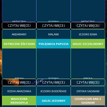
MITYCZNA
RZADKA
MITYCZNA
CZYTAJ WIĘCEJ
CZYTAJ WIĘCEJ
CZYTAJ WIĘCEJ
ANDAMANY
MALAWI
JEZIORO BIWA
USTNICZEK ŻÓŁTOOKI
PIELĘGNICA PAPUZIA
GOLEC SZCZELINOWY
EPICKA
RZADKA
EPICKA
CZYTAJ WIĘCEJ
CZYTAJ WIĘCEJ
CZYTAJ WIĘCEJ
RZEKA AMAZONKA
JEZIORO BODEŃSKIE
ZATOKA SAGINAW
NISZCZUKA
CZUKUCZAN ANA Z
GOLEC JEZIORNY
KROKODYLA
SAGINAW