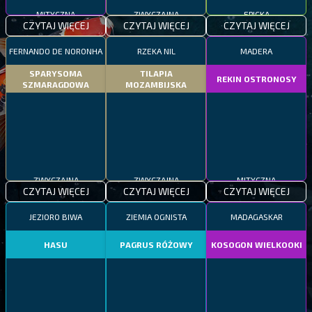
MITYCZNA
ZWYCZAJNA
EPICKA
CZYTAJ WIĘCEJ
CZYTAJ WIĘCEJ
CZYTAJ WIĘCEJ
FERNANDO DE NORONHA
RZEKA NIL
MADERA
SPARYSOMA
TILAPIA
REKIN OSTRONOSY
SZMARAGDOWA
MOZAMBIJSKA
ZWYCZAJNA
ZWYCZAJNA
MITYCZNA
CZYTAJ WIĘCEJ
CZYTAJ WIĘCEJ
CZYTAJ WIĘCEJ
JEZIORO BIWA
ZIEMIA OGNISTA
MADAGASKAR
HASU
PAGRUS RÓŻOWY
KOSOGON WIELKOOKI