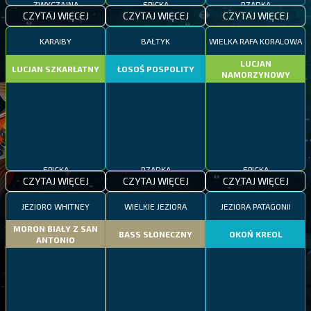
CZYTAJ WIĘCEJ
CZYTAJ WIĘCEJ
CZYTAJ WIĘCEJ
KARAIBY
BAŁTYK
WIELKA RAFA KORALOWA
LUCJAN
LUCJAN SZKARŁATNY
ŁOSOŚ POSPOLITY
NAMORZYNOWY
EPICKA
RZADKA
EPICKA
CZYTAJ WIĘCEJ
CZYTAJ WIĘCEJ
CZYTAJ WIĘCEJ
JEZIORO WHITNEY
WIELKIE JEZIORA
JEZIORA PATAGONII
MORON BIAŁY Z SAN
BASS SŁONECZNY
OKOŃ KREOL
ANTONIO