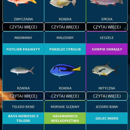
ZWYCZAJNA
RZADKA
EPICKA
CZYTAJ WIĘCEJ
CZYTAJ WIĘCEJ
CZYTAJ WIĘCEJ
ANDAMANY
MALEDIWY
SESZELE
FIZYLIER PASIASTY
POKOLEC CYRULIK
SIERPIK OKRĄGŁY
RZADKA
RZADKA
MITYCZNA
CZYTAJ WIĘCEJ
CZYTAJ WIĘCEJ
CZYTAJ WIĘCEJ
TOLEDO BEND
MORSKIE GŁĘBINY
JEZIORO BIWA
BASS NIEBIESKI Z
KAŁAMARNICA
GOLEC NIKKO
TOLEDO
WIELKOPŁETWA