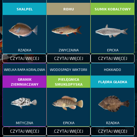
SKALPEL
ROHU
SUMIK KOBALTOWY
RZADKA
ZWYCZAJNA
EPICKA
CZYTAJ WIĘCEJ
CZYTAJ WIĘCEJ
CZYTAJ WIĘCEJ
WIELKA RAFA KORALOWA
WODOSPADY WIKTORII
HOKKAIDO
GRANIK
PIELĘGNICA
FLĄDRA GŁADKA
ZIEMNIACZANY
SMUKŁOPYSKA
MITYCZNA
EPICKA
RZADKA
CZYTAJ WIĘCEJ
CZYTAJ WIĘCEJ
CZYTAJ WIĘCEJ