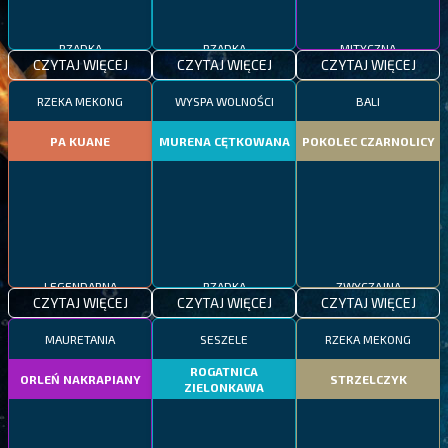
RZADKA
RZADKA
MITYCZNA
CZYTAJ WIĘCEJ
CZYTAJ WIĘCEJ
CZYTAJ WIĘCEJ
RZEKA MEKONG
WYSPA WOLNOŚCI
BALI
PA KUANE
MURENA CĘTKOWANA
POKOLEC CZARNOLICY
LEGENDARNA
RZADKA
ZWYCZAJNA
CZYTAJ WIĘCEJ
CZYTAJ WIĘCEJ
CZYTAJ WIĘCEJ
MAURETANIA
SESZELE
RZEKA MEKONG
ROGATNICA
ORLEŃ NAKRAPIANY
STRZELCZYK
ZIELONKAWA