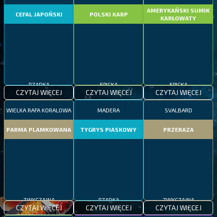
AMERYKAŃSKI SUMIK
CEFAL JAPOŃSKI
POLSKI KARP
KARŁOWATY
RZADKA
EPICKA
EPICKA
CZYTAJ WIĘCEJ
CZYTAJ WIĘCEJ
CZYTAJ WIĘCEJ
WIELKA RAFA KORALOWA
MADERA
SVALBARD
PARMA PLAMKOWANA
TYGRYS PIASKOWY
PRZERAZA
ZWYCZAJNA
RZADKA
ZWYCZAJNA
CZYTAJ WIĘCEJ
CZYTAJ WIĘCEJ
CZYTAJ WIĘCEJ