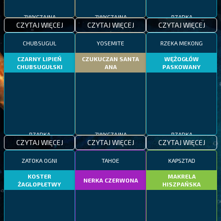
ZWYCZAJNA
ZWYCZAJNA
RZADKA
CZYTAJ WIĘCEJ
CZYTAJ WIĘCEJ
CZYTAJ WIĘCEJ
CHUBSUGUŁ
YOSEMITE
RZEKA MEKONG
CZARNY LIPIEŃ
CZUKUCZAN SANTA
WĘŻOGŁÓW
CHUBSUGUŁSKI
ANA
PASKOWANY
RZADKA
ZWYCZAJNA
RZADKA
CZYTAJ WIĘCEJ
CZYTAJ WIĘCEJ
CZYTAJ WIĘCEJ
ZATOKA OGNI
TAHOE
KAPSZTAD
KOSTER
MAKRELA
NERKA CZERWONA
ŻAGLOPŁETWY
HISZPAŃSKA