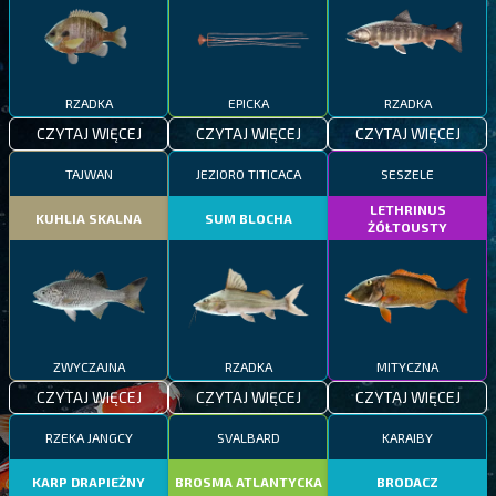
RZADKA
EPICKA
RZADKA
CZYTAJ WIĘCEJ
CZYTAJ WIĘCEJ
CZYTAJ WIĘCEJ
TAJWAN
JEZIORO TITICACA
SESZELE
LETHRINUS
KUHLIA SKALNA
SUM BLOCHA
ŻÓŁTOUSTY
ZWYCZAJNA
RZADKA
MITYCZNA
CZYTAJ WIĘCEJ
CZYTAJ WIĘCEJ
CZYTAJ WIĘCEJ
RZEKA JANGCY
SVALBARD
KARAIBY
KARP DRAPIEŻNY
BROSMA ATLANTYCKA
BRODACZ