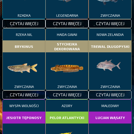
RZADKA
LEGENDARNA
ZWYCZAJNA
CZYTAJ WIĘCEJ
CZYTAJ WIĘCEJ
CZYTAJ WIĘCEJ
RZEKA NIL
HAIDA GWAII
NOWA ZELANDIA
STYCHEJKA
BRYKINUS
TREWAL DŁUGOPYSKI
DEKOROWANA
ZWYCZAJNA
ZWYCZAJNA
ZWYCZAJNA
CZYTAJ WIĘCEJ
CZYTAJ WIĘCEJ
CZYTAJ WIĘCEJ
WYSPA WOLNOŚCI
AZORY
MALEDIWY
JESIOTR TĘPONOSY
PELOR ATLANTYCKI
LUCJAN WĄSATY