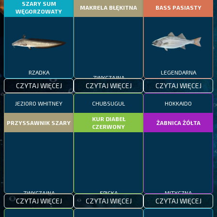
SZARY SUM
MAKRELA BŁĘKITNA
BASS PASIASTY
WĘGORZOWATY
RZADKA
ZWYCZAJNA
LEGENDARNA
CZYTAJ WIĘCEJ
CZYTAJ WIĘCEJ
CZYTAJ WIĘCEJ
JEZIORO WHITNEY
CHUBSUGUŁ
HOKKAIDO
KUR DIABEŁ
PRZYSSAWNIK SZARY
ŻABNICA ŻÓŁTA
CZERWONY
ZWYCZAJNA
EPICKA
MITYCZNA
CZYTAJ WIĘCEJ
CZYTAJ WIĘCEJ
CZYTAJ WIĘCEJ