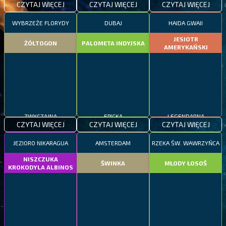
CZYTAJ WIĘCEJ
CZYTAJ WIĘCEJ
CZYTAJ WIĘCEJ
WYBRZEŻE FLORYDY
DUBAJ
HAIDA GWAII
JESIOTR
ŻÓŁTOGON
PALOMETA INDYJSKA
AMERYKAŃSKI
ZWYCZAJNA
EPICKA
LEGENDARNA
CZYTAJ WIĘCEJ
CZYTAJ WIĘCEJ
CZYTAJ WIĘCEJ
JEZIORO NIKARAGUA
AMSTERDAM
RZEKA ŚW. WAWRZYŃCA
NISZCZUKA
ŚWINKA
MŁODY ŁOSOŚ
KROKODYLA ALBINOS