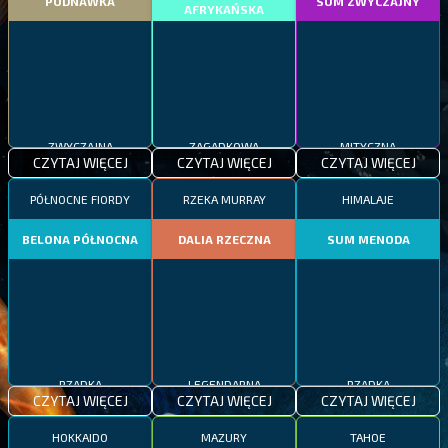
PODNAWKA
SUM ZWYCZAJNY
AFRYKAŃSKA
ZWYCZAJNA
ZAGADKOWA
MITYCZNA
CZYTAJ WIĘCEJ
CZYTAJ WIĘCEJ
CZYTAJ WIĘCEJ
PÓŁNOCNE FIORDY
RZEKA MURRAY
HIMALAJE
BELONA PÓŁNOCNA
DALIA RZECZNA
SUM MENODA
RZADKA
LEGENDARNA
RZADKA
CZYTAJ WIĘCEJ
CZYTAJ WIĘCEJ
CZYTAJ WIĘCEJ
HOKKAIDO
MAZURY
TAHOE