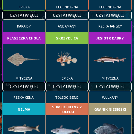
EPICKA
LEGENDARNA
LEGENDARNA
CZYTAJ WIĘCEJ
CZYTAJ WIĘCEJ
CZYTAJ WIĘCEJ
KARAIBY
ANDAMANY
RZEKA JANGCY
PŁASZCZKA CHOLA
SKRZYDLICA
JESIOTR DABRY
MITYCZNA
EPICKA
MITYCZNA
CZYTAJ WIĘCEJ
CZYTAJ WIĘCEJ
CZYTAJ WIĘCEJ
RZEKA KENAI
TOLEDO BEND
WULKANY
SUM BŁĘKITNY Z
NELMA
GRANIK NIEBIESKI
TOLEDO