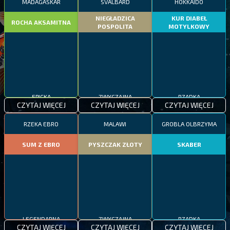
MADAGASKAR
SVALBARD
HOKKAIDO
NIEGŁADZICA
KUR DIABEŁ
ROCHA AKSAMITNA
POSPOLITA
MOTYLKOWY
EPICKA
ZWYCZAJNA
RZADKA
CZYTAJ WIĘCEJ
CZYTAJ WIĘCEJ
CZYTAJ WIĘCEJ
RZEKA EBRO
MALAWI
GROBLA OLBRZYMA
SUM Z EBRO
PYSZCZAK ZŁOTY
SKABER
LEGENDARNA
ZWYCZAJNA
RZADKA
CZYTAJ WIĘCEJ
CZYTAJ WIĘCEJ
CZYTAJ WIĘCEJ