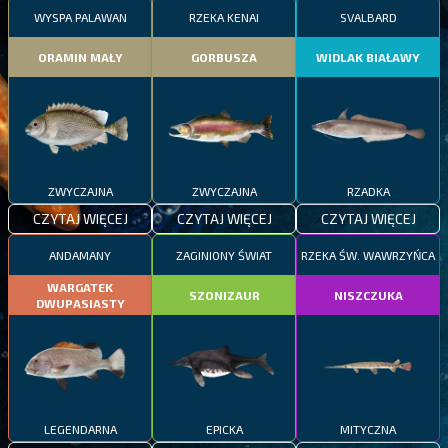
WYSPA PALAWAN
RZEKA KENAI
SVALBARD
ORAMIN MAŁY
GORBUSZA
WIDLAK BIAŁAWY
ZWYCZAJNA
ZWYCZAJNA
RZADKA
CZYTAJ WIĘCEJ
CZYTAJ WIĘCEJ
CZYTAJ WIĘCEJ
ANDAMANY
ZAGINIONY ŚWIAT
RZEKA ŚW. WAWRZYŃCA
WARGATEK
SZONIZAUR
NISZCZUKA
DWUPASIASTY
LEGENDARNA
EPICKA
MITYCZNA