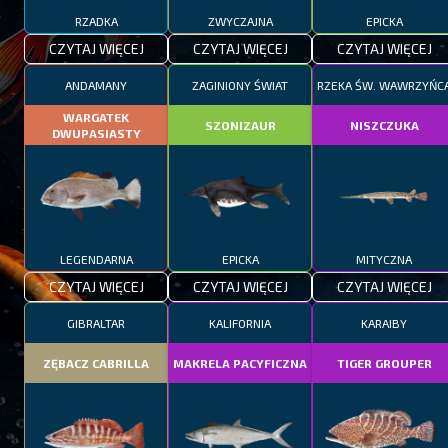
RZADKA
ZWYCZAJNA
EPICKA
CZYTAJ WIĘCEJ
CZYTAJ WIĘCEJ
CZYTAJ WIĘCEJ
ANDAMANY
ZAGINIONY ŚWIAT
RZEKA ŚW. WAWRZYŃC
WARGATEK
SZONIZAUR
NISZCZUKA
DWUPASIASTY
LEGENDARNA
EPICKA
MITYCZNA
CZYTAJ WIĘCEJ
CZYTAJ WIĘCEJ
CZYTAJ WIĘCEJ
GIBRALTAR
KALIFORNIA
KARAIBY
ZĘBACZ CABRILLA
MAKRELA PACYFICZNA
TIGER GROUPER