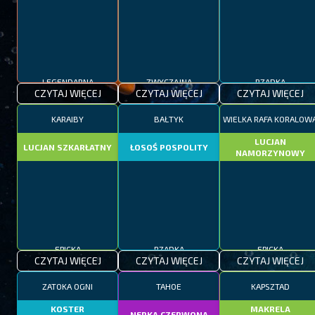
LEGENDARNA
ZWYCZAJNA
RZADKA
CZYTAJ WIĘCEJ
CZYTAJ WIĘCEJ
CZYTAJ WIĘCEJ
KARAIBY
BAŁTYK
WIELKA RAFA KORALOW
LUCJAN
LUCJAN SZKARŁATNY
ŁOSOŚ POSPOLITY
NAMORZYNOWY
EPICKA
RZADKA
EPICKA
CZYTAJ WIĘCEJ
CZYTAJ WIĘCEJ
CZYTAJ WIĘCEJ
ZATOKA OGNI
TAHOE
KAPSZTAD
KOSTER
MAKRELA
NERKA CZERWONA