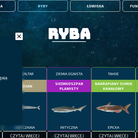
IA
RYBY
ŁOWISKA
FUN
Ryba
GIBRALTAR
ZIEMIA OGNISTA
TAHOE
gają
SIEDMIOSZPAR
NAKRAPIANY SUMIK
DOBIJAK
PLAMISTY
KANAŁOWY
ZWYCZAJNA
MITYCZNA
EPICKA
CZYTAJ WIĘCEJ
CZYTAJ WIĘCEJ
CZYTAJ WIĘCEJ