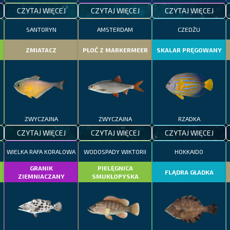
CZYTAJ WIĘCEJ
CZYTAJ WIĘCEJ
CZYTAJ WIĘCEJ
SANTORYN
AMSTERDAM
CZEDŻU
ZMIATACZ
PŁOĆ Z MARKERMEER
SKALAR PRĘGOWANY
ZWYCZAJNA
ZWYCZAJNA
RZADKA
CZYTAJ WIĘCEJ
CZYTAJ WIĘCEJ
CZYTAJ WIĘCEJ
WIELKA RAFA KORALOWA
WODOSPADY WIKTORII
HOKKAIDO
GRANIK
PIELĘGNICA
FLĄDRA GŁADKA
ZIEMNIACZANY
SMUKŁOPYSKA