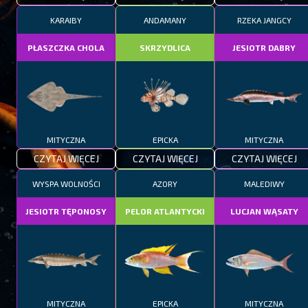
KARAIBY
ANDAMANY
RZEKA JANGCY
PŁASZCZKA CHOLA
SKRZYDLICA
JESIOTR DABRY
MITYCZNA
EPICKA
MITYCZNA
CZYTAJ WIĘCEJ
CZYTAJ WIĘCEJ
CZYTAJ WIĘCEJ
WYSPA WOLNOŚCI
AZORY
MALEDIWY
JESIOTR TĘPONOSY
PELOR ATLANTYCKI
LUCJAN WĄSATY
MITYCZNA
EPICKA
MITYCZNA