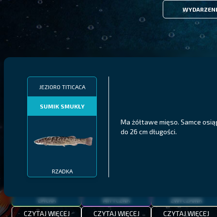
WYDARZEN
FILTRY
JEZIORO TITICACA
SUMIK SMUKŁY
MALAWI
PÓŁNOCNE FIORDY
WYSPY GALAPAGOS
Ma żółtawe mięso. Samce osią
do 26 cm długości.
BODIAN
PYSZCZAK ZACHODNI
LING
MEKSYKAŃSKI
RZADKA
EPICKA
MITYCZNA
ZWYCZAJNA
CZYTAJ WIĘCEJ
CZYTAJ WIĘCEJ
CZYTAJ WIĘCEJ