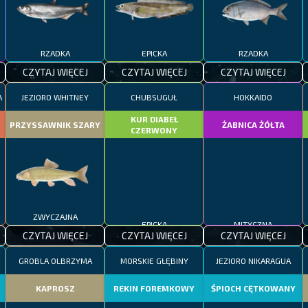
RZADKA
EPICKA
RZADKA
CZYTAJ WIĘCEJ
CZYTAJ WIĘCEJ
CZYTAJ WIĘCEJ
A
JEZIORO WHITNEY
CHUBSUGUŁ
HOKKAIDO
KUR DIABEŁ
PRZYSSAWNIK SZARY
ŻABNICA ŻÓŁTA
CZERWONY
ZWYCZAJNA
EPICKA
MITYCZNA
CZYTAJ WIĘCEJ
CZYTAJ WIĘCEJ
CZYTAJ WIĘCEJ
GROBLA OLBRZYMA
MORSKIE GŁĘBINY
JEZIORO NIKARAGUA
KAPROSZ
REKIN FOREMKOWY
ŚPIOCH CĘTKOWANY