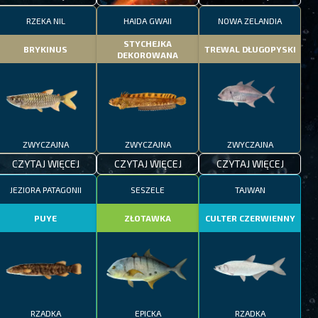
RZEKA NIL
HAIDA GWAII
NOWA ZELANDIA
STYCHEJKA
BRYKINUS
TREWAL DŁUGOPYSKI
DEKOROWANA
ZWYCZAJNA
ZWYCZAJNA
ZWYCZAJNA
CZYTAJ WIĘCEJ
CZYTAJ WIĘCEJ
CZYTAJ WIĘCEJ
JEZIORA PATAGONII
SESZELE
TAJWAN
PUYE
ZŁOTAWKA
CULTER CZERWIENNY
RZADKA
EPICKA
RZADKA