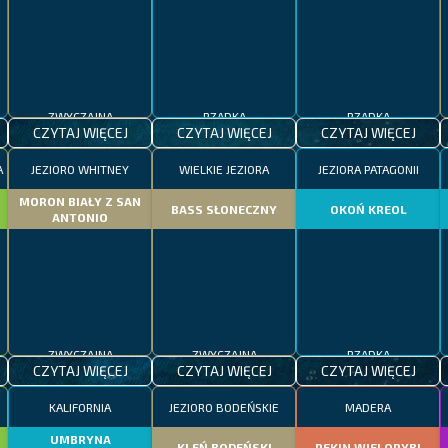
ZWYCZAJNA
RZADKA
RZADKA
CZYTAJ WIĘCEJ
CZYTAJ WIĘCEJ
CZYTAJ WIĘCEJ
A
JEZIORO WHITNEY
WIELKIE JEZIORA
JEZIORA PATAGONII
MORON BIAŁY Z SAN
BASS SŁONECZNY
OKOŃ KREOL
ANTONIO
ZWYCZAJNA
ZWYCZAJNA
RZADKA
CZYTAJ WIĘCEJ
CZYTAJ WIĘCEJ
CZYTAJ WIĘCEJ
KALIFORNIA
JEZIORO BODEŃSKIE
MADERA
UMBRYNA
KLEŃ BODEŃSKI
REKIN WIELORYBI