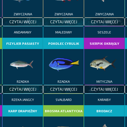
ZWYCZAJNA
ZWYCZAJNA
ZWYCZAJNA
CZYTAJ WIĘCEJ
CZYTAJ WIĘCEJ
CZYTAJ WIĘCEJ
ANDAMANY
MALEDIWY
SESZELE
FIZYLIER PASIASTY
POKOLEC CYRULIK
SIERPIK OKRĄGŁY
RZADKA
RZADKA
MITYCZNA
CZYTAJ WIĘCEJ
CZYTAJ WIĘCEJ
CZYTAJ WIĘCEJ
RZEKA JANGCY
SVALBARD
KARAIBY
KARP DRAPIEŻNY
BROSMA ATLANTYCKA
BRODACZ