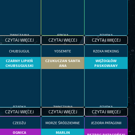
ZWYCZAJNA
EPICKA
RZADKA
CZYTAJ WIĘCEJ
CZYTAJ WIĘCEJ
CZYTAJ WIĘCEJ
CHUBSUGUŁ
YOSEMITE
RZEKA MEKONG
CZARNY LIPIEŃ
CZUKUCZAN SANTA
WĘŻOGŁÓW
CHUBSUGUŁSKI
ANA
PASKOWANY
RZADKA
ZWYCZAJNA
RZADKA
CZYTAJ WIĘCEJ
CZYTAJ WIĘCEJ
CZYTAJ WIĘCEJ
CZEDŻU
MORZE ŚRÓDZIEMNE
JEZIORA PATAGONII
OGNICA
MARLIN
PSTRĄG PATAGOŃSKI