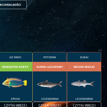
KCJONALNOŚCI
KO PANYI
POTOMAK
DUBAJ
WARGATEK KORYS
SUMIK LAZUROWY
WICIAK WIELKI
EPICKA
LEGENDARNA
LEGENDARNA
CZYTAJ WIĘCEJ
CZYTAJ WIĘCEJ
CZYTAJ WIĘCEJ