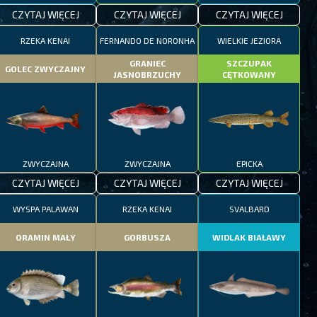
CZYTAJ WIĘCEJ
CZYTAJ WIĘCEJ
CZYTAJ WIĘCEJ
RZEKA KENAI
FERNANDO DE NORONHA
WIELKIE JEZIORA
GRANIEC
SZCZUPAK
GOLEC ZWYCZAJNY
JASNOBRZUCHY
CĘTKOWANY
ZWYCZAJNA
ZWYCZAJNA
EPICKA
CZYTAJ WIĘCEJ
CZYTAJ WIĘCEJ
CZYTAJ WIĘCEJ
WYSPA PALAWAN
RZEKA KENAI
SVALBARD
ORAMIN MAŁY
GORBUSZA
WIDLAK BIAŁAWY