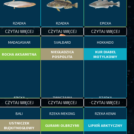
RZADKA
RZADKA
EPICKA
CZYTAJ WIĘCEJ
CZYTAJ WIĘCEJ
CZYTAJ WIĘCEJ
MADAGASKAR
SVALBARD
HOKKAIDO
NIEGŁADZICA
KUR DIABEŁ
ROCHA AKSAMITNA
POSPOLITA
MOTYLKOWY
EPICKA
ZWYCZAJNA
RZADKA
CZYTAJ WIĘCEJ
CZYTAJ WIĘCEJ
CZYTAJ WIĘCEJ
BALI
RZEKA MEKONG
RZEKA KENAI
USTNICZEK
GURAMI OLBRZYMI
LIPIEŃ ARKTYCZNY
BŁĘKITNOGŁOWY