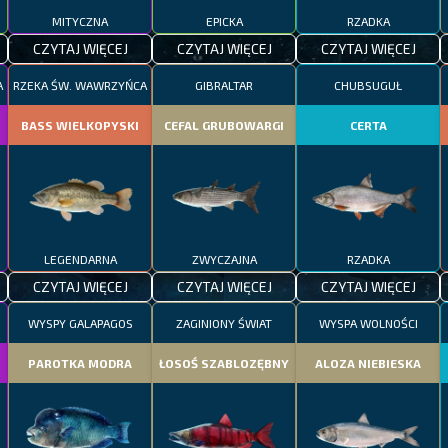
MITYCZNA
EPICKA
RZADKA
CZYTAJ WIĘCEJ
CZYTAJ WIĘCEJ
CZYTAJ WIĘCEJ
A
RZEKA ŚW. WAWRZYŃCA
GIBRALTAR
CHUBSUGUŁ
BASS WIELKOPYSKI
CEFAL GRUBOWARGI
CERTA
LEGENDARNA
ZWYCZAJNA
RZADKA
CZYTAJ WIĘCEJ
CZYTAJ WIĘCEJ
CZYTAJ WIĘCEJ
WYSPY GALAPAGOS
ZAGINIONY ŚWIAT
WYSPA WOLNOŚCI
PAROTKA MODRA
ŁOSOŚ SZABLOZĘBNY
ALOZA NIEBIESKA