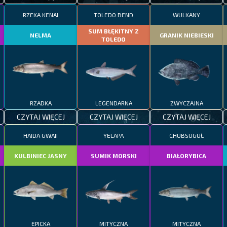
RZEKA KENAI
TOLEDO BEND
WULKANY
SUM BŁĘKITNY Z
NELMA
GRANIK NIEBIESKI
TOLEDO
RZADKA
LEGENDARNA
ZWYCZAJNA
CZYTAJ WIĘCEJ
CZYTAJ WIĘCEJ
CZYTAJ WIĘCEJ
HAIDA GWAII
YELAPA
CHUBSUGUŁ
KULBINIEC JASNY
SUMIK MORSKI
BIAŁORYBICA
EPICKA
MITYCZNA
MITYCZNA