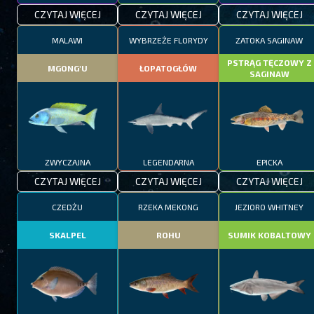
CZYTAJ WIĘCEJ
CZYTAJ WIĘCEJ
CZYTAJ WIĘCEJ
MALAWI
WYBRZEŻE FLORYDY
ZATOKA SAGINAW
PSTRĄG TĘCZOWY Z
MGONG'U
ŁOPATOGŁÓW
SAGINAW
ZWYCZAJNA
LEGENDARNA
EPICKA
CZYTAJ WIĘCEJ
CZYTAJ WIĘCEJ
CZYTAJ WIĘCEJ
CZEDŻU
RZEKA MEKONG
JEZIORO WHITNEY
SKALPEL
ROHU
SUMIK KOBALTOWY