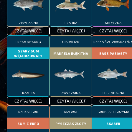
ZWYCZAJNA
RZADKA
MITYCZNA
CZYTAJ WIĘCEJ
CZYTAJ WIĘCEJ
CZYTAJ WIĘCEJ
RZEKA MEKONG
GIBRALTAR
RZEKA ŚW. WAWRZYŃC
SZARY SUM
MAKRELA BŁĘKITNA
BASS PASIASTY
WĘGORZOWATY
RZADKA
ZWYCZAJNA
LEGENDARNA
CZYTAJ WIĘCEJ
CZYTAJ WIĘCEJ
CZYTAJ WIĘCEJ
RZEKA EBRO
MALAWI
GROBLA OLBRZYMA
SUM Z EBRO
PYSZCZAK ZŁOTY
SKABER