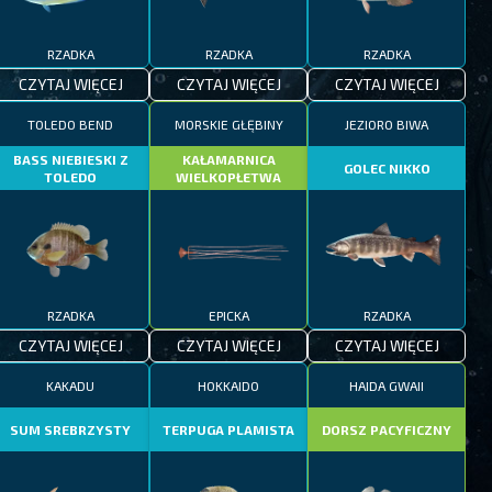
RZADKA
RZADKA
RZADKA
CZYTAJ WIĘCEJ
CZYTAJ WIĘCEJ
CZYTAJ WIĘCEJ
TOLEDO BEND
MORSKIE GŁĘBINY
JEZIORO BIWA
BASS NIEBIESKI Z
KAŁAMARNICA
GOLEC NIKKO
TOLEDO
WIELKOPŁETWA
RZADKA
EPICKA
RZADKA
CZYTAJ WIĘCEJ
CZYTAJ WIĘCEJ
CZYTAJ WIĘCEJ
KAKADU
HOKKAIDO
HAIDA GWAII
SUM SREBRZYSTY
TERPUGA PLAMISTA
DORSZ PACYFICZNY