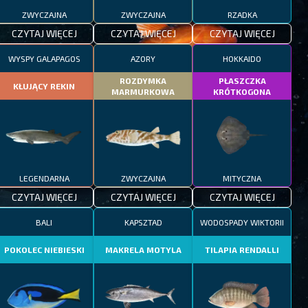
ZWYCZAJNA
ZWYCZAJNA
RZADKA
CZYTAJ WIĘCEJ
CZYTAJ WIĘCEJ
CZYTAJ WIĘCEJ
WYSPY GALAPAGOS
AZORY
HOKKAIDO
ROZDYMKA
PŁASZCZKA
KŁUJĄCY REKIN
MARMURKOWA
KRÓTKOGONA
LEGENDARNA
ZWYCZAJNA
MITYCZNA
CZYTAJ WIĘCEJ
CZYTAJ WIĘCEJ
CZYTAJ WIĘCEJ
BALI
KAPSZTAD
WODOSPADY WIKTORII
POKOLEC NIEBIESKI
MAKRELA MOTYLA
TILAPIA RENDALLI