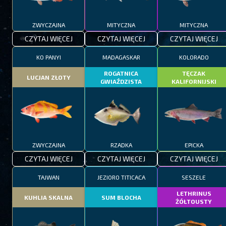
ZWYCZAJNA
MITYCZNA
MITYCZNA
CZYTAJ WIĘCEJ
CZYTAJ WIĘCEJ
CZYTAJ WIĘCEJ
KO PANYI
MADAGASKAR
KOLORADO
ROGATNICA
TĘCZAK
LUCJAN ZŁOTY
GWIAŹDZISTA
KALIFORNIJSKI
ZWYCZAJNA
RZADKA
EPICKA
CZYTAJ WIĘCEJ
CZYTAJ WIĘCEJ
CZYTAJ WIĘCEJ
TAJWAN
JEZIORO TITICACA
SESZELE
LETHRINUS
KUHLIA SKALNA
SUM BLOCHA
ŻÓŁTOUSTY