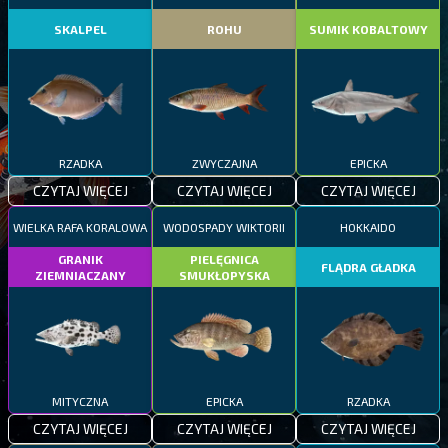
SKALPEL
ROHU
SUMIK KOBALTOWY
RZADKA
ZWYCZAJNA
EPICKA
CZYTAJ WIĘCEJ
CZYTAJ WIĘCEJ
CZYTAJ WIĘCEJ
WIELKA RAFA KORALOWA
WODOSPADY WIKTORII
HOKKAIDO
GRANIK
PIELĘGNICA
FLĄDRA GŁADKA
ZIEMNIACZANY
SMUKŁOPYSKA
MITYCZNA
EPICKA
RZADKA
CZYTAJ WIĘCEJ
CZYTAJ WIĘCEJ
CZYTAJ WIĘCEJ