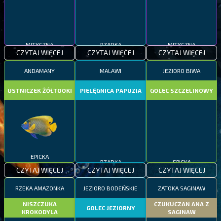
MITYCZNA
RZADKA
MITYCZNA
CZYTAJ WIĘCEJ
CZYTAJ WIĘCEJ
CZYTAJ WIĘCEJ
ANDAMANY
MALAWI
JEZIORO BIWA
USTNICZEK ŻÓŁTOOKI
PIELĘGNICA PAPUZIA
GOLEC SZCZELINOWY
EPICKA
RZADKA
EPICKA
CZYTAJ WIĘCEJ
CZYTAJ WIĘCEJ
CZYTAJ WIĘCEJ
RZEKA AMAZONKA
JEZIORO BODEŃSKIE
ZATOKA SAGINAW
NISZCZUKA
CZUKUCZAN ANA Z
GOLEC JEZIORNY
KROKODYLA
SAGINAW