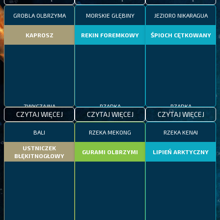
GROBLA OLBRZYMA
MORSKIE GŁĘBINY
JEZIORO NIKARAGUA
KAPROSZ
REKIN FOREMKOWY
ŚPIOCH CĘTKOWANY
ZWYCZAJNA
RZADKA
RZADKA
CZYTAJ WIĘCEJ
CZYTAJ WIĘCEJ
CZYTAJ WIĘCEJ
BALI
RZEKA MEKONG
RZEKA KENAI
USTNICZEK
GURAMI OLBRZYMI
LIPIEŃ ARKTYCZNY
BŁĘKITNOGŁOWY