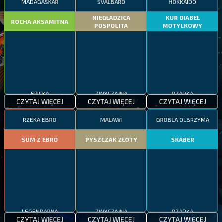
MADAGASKAR
SVALBARD
HOKKAIDO
NIEGŁADZICA
KUR DIABEŁ
ROCHA AKSAMITNA
POSPOLITA
MOTYLKOWY
EPICKA
ZWYCZAJNA
RZADKA
CZYTAJ WIĘCEJ
CZYTAJ WIĘCEJ
CZYTAJ WIĘCEJ
RZEKA EBRO
MALAWI
GROBLA OLBRZYMA
SUM Z EBRO
PYSZCZAK ZŁOTY
SKABER
LEGENDARNA
ZWYCZAJNA
RZADKA
CZYTAJ WIĘCEJ
CZYTAJ WIĘCEJ
CZYTAJ WIĘCEJ