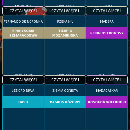
MITYCZNA
ZWYCZAJNA
EPICKA
CZYTAJ WIĘCEJ
CZYTAJ WIĘCEJ
CZYTAJ WIĘCEJ
FERNANDO DE NORONHA
RZEKA NIL
MADERA
SPARYSOMA
TILAPIA
REKIN OSTRONOSY
SZMARAGDOWA
MOZAMBIJSKA
ZWYCZAJNA
ZWYCZAJNA
MITYCZNA
CZYTAJ WIĘCEJ
CZYTAJ WIĘCEJ
CZYTAJ WIĘCEJ
JEZIORO BIWA
ZIEMIA OGNISTA
MADAGASKAR
HASU
PAGRUS RÓŻOWY
KOSOGON WIELKOOKI