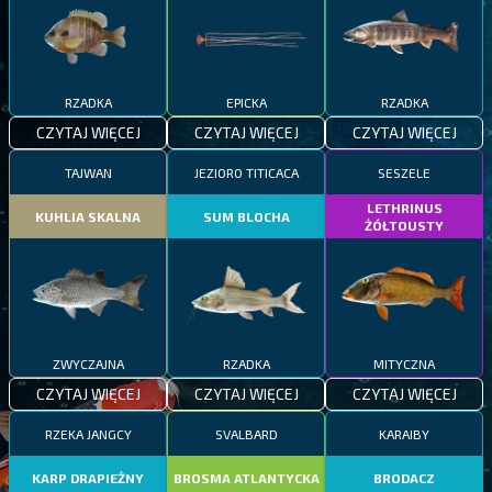
RZADKA
EPICKA
RZADKA
CZYTAJ WIĘCEJ
CZYTAJ WIĘCEJ
CZYTAJ WIĘCEJ
TAJWAN
JEZIORO TITICACA
SESZELE
LETHRINUS
KUHLIA SKALNA
SUM BLOCHA
ŻÓŁTOUSTY
ZWYCZAJNA
RZADKA
MITYCZNA
CZYTAJ WIĘCEJ
CZYTAJ WIĘCEJ
CZYTAJ WIĘCEJ
RZEKA JANGCY
SVALBARD
KARAIBY
KARP DRAPIEŻNY
BROSMA ATLANTYCKA
BRODACZ