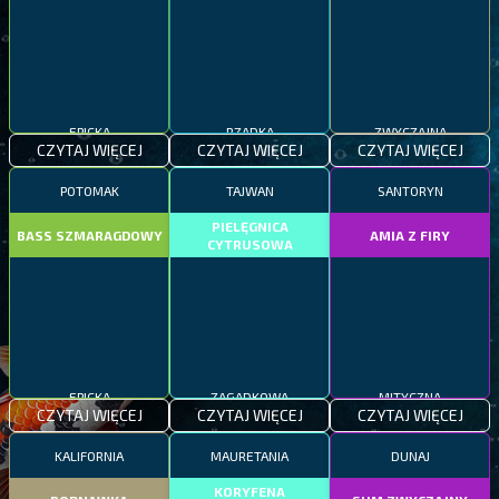
EPICKA
RZADKA
ZWYCZAJNA
CZYTAJ WIĘCEJ
CZYTAJ WIĘCEJ
CZYTAJ WIĘCEJ
POTOMAK
TAJWAN
SANTORYN
PIELĘGNICA
BASS SZMARAGDOWY
AMIA Z FIRY
CYTRUSOWA
EPICKA
ZAGADKOWA
MITYCZNA
CZYTAJ WIĘCEJ
CZYTAJ WIĘCEJ
CZYTAJ WIĘCEJ
KALIFORNIA
MAURETANIA
DUNAJ
KORYFENA