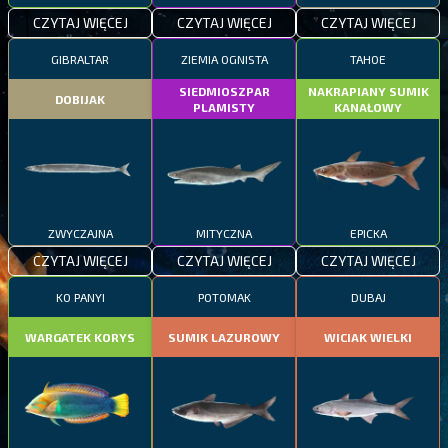
CZYTAJ WIĘCEJ
CZYTAJ WIĘCEJ
CZYTAJ WIĘCEJ
GIBRALTAR
ZIEMIA OGNISTA
TAHOE
SIEDMIOSZPAR
NAKRAPIANY SUMIK
DOBIJAK
PLAMISTY
KANAŁOWY
ZWYCZAJNA
MITYCZNA
EPICKA
CZYTAJ WIĘCEJ
CZYTAJ WIĘCEJ
CZYTAJ WIĘCEJ
KO PANYI
POTOMAK
DUBAJ
WARGATEK KORYS
SUMIK LAZUROWY
WICIAK WIELKI