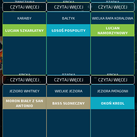
ZWYCZAJNA
EPICKA
RZADKA
CZYTAJ WIĘCEJ
CZYTAJ WIĘCEJ
CZYTAJ WIĘCEJ
KARAIBY
BAŁTYK
WIELKA RAFA KORALOWA
LUCJAN
LUCJAN SZKARŁATNY
ŁOSOŚ POSPOLITY
NAMORZYNOWY
EPICKA
RZADKA
EPICKA
CZYTAJ WIĘCEJ
CZYTAJ WIĘCEJ
CZYTAJ WIĘCEJ
JEZIORO WHITNEY
WIELKIE JEZIORA
JEZIORA PATAGONII
MORON BIAŁY Z SAN
BASS SŁONECZNY
OKOŃ KREOL
ANTONIO