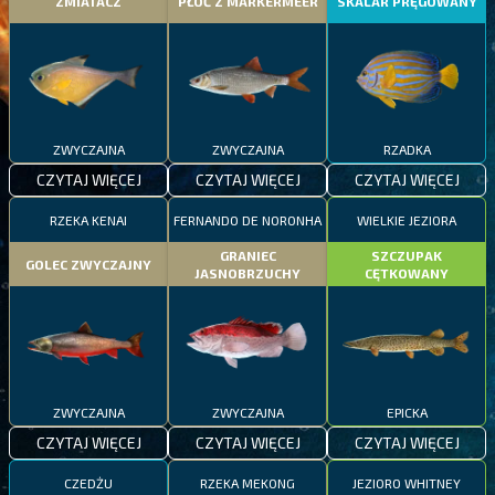
ZMIATACZ
PŁOĆ Z MARKERMEER
SKALAR PRĘGOWANY
ZWYCZAJNA
ZWYCZAJNA
RZADKA
CZYTAJ WIĘCEJ
CZYTAJ WIĘCEJ
CZYTAJ WIĘCEJ
RZEKA KENAI
FERNANDO DE NORONHA
WIELKIE JEZIORA
GRANIEC
SZCZUPAK
GOLEC ZWYCZAJNY
JASNOBRZUCHY
CĘTKOWANY
ZWYCZAJNA
ZWYCZAJNA
EPICKA
CZYTAJ WIĘCEJ
CZYTAJ WIĘCEJ
CZYTAJ WIĘCEJ
CZEDŻU
RZEKA MEKONG
JEZIORO WHITNEY