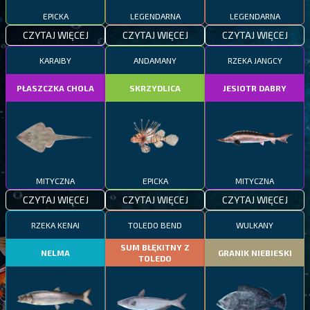
EPICKA
LEGENDARNA
LEGENDARNA
CZYTAJ WIĘCEJ
CZYTAJ WIĘCEJ
CZYTAJ WIĘCEJ
KARAIBY
ANDAMANY
RZEKA JANGCY
PŁASZCZKA CHOLA
SKRZYDLICA
JESIOTR DABRY
MITYCZNA
EPICKA
MITYCZNA
CZYTAJ WIĘCEJ
CZYTAJ WIĘCEJ
CZYTAJ WIĘCEJ
RZEKA KENAI
TOLEDO BEND
WULKANY
SUM BŁĘKITNY Z
NELMA
GRANIK NIEBIESKI
TOLEDO