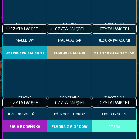
MITYCZNA
RZADKA
ZWYCZAJNA
CZYTAJ WIĘCEJ
CZYTAJ WIĘCEJ
CZYTAJ WIĘCEJ
MALEDIWY
MADAGASKAR
JEZIORA PATAGONII
USTNICZEK ZMIENNY
WARGACZ MAORI
STYNKA ATLANTYCKA
RZADKA
ZWYCZAJNA
ZWYCZAJNA
CZYTAJ WIĘCEJ
CZYTAJ WIĘCEJ
CZYTAJ WIĘCEJ
JEZIORO BODEŃSKIE
PÓŁNOCNE FIORDY
FIORD LYNGEN
SIEJA BODEŃSKA
FLĄDRA Z FIORDÓW
PTERA