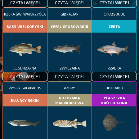
CZYTAJ WIĘCEJ
CZYTAJ WIĘCEJ
CZYTAJ WIĘCEJ
RZEKA ŚW. WAWRZYŃCA
GIBRALTAR
CHUBSUGUŁ
BASS WIELKOPYSKI
CEFAL GRUBOWARGI
CERTA
LEGENDARNA
ZWYCZAJNA
RZADKA
CZYTAJ WIĘCEJ
CZYTAJ WIĘCEJ
CZYTAJ WIĘCEJ
WYSPY GALAPAGOS
AZORY
HOKKAIDO
ROZDYMKA
PŁASZCZKA
KŁUJĄCY REKIN
MARMURKOWA
KRÓTKOGONA