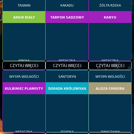
TAJWAN
KAKADU
ŻÓŁTA RZEKA
AMUR BIAŁY
TARPON SADZOWY
KANYU
EPICKA
MITYCZNA
MITYCZNA
CZYTAJ WIĘCEJ
CZYTAJ WIĘCEJ
CZYTAJ WIĘCEJ
WYSPA WOLNOŚCI
SANTORYN
WYSPA WOLNOŚCI
KULBINIEC PLAMISTY
DORADA KRÓLEWSKA
ALOZA CHIKORA
MITYCZNA
RZADKA
ZWYCZAJNA