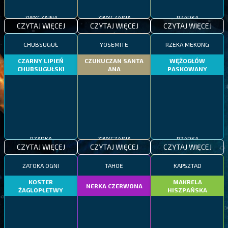
ZWYCZAJNA
ZWYCZAJNA
RZADKA
CZYTAJ WIĘCEJ
CZYTAJ WIĘCEJ
CZYTAJ WIĘCEJ
CHUBSUGUŁ
YOSEMITE
RZEKA MEKONG
CZARNY LIPIEŃ
CZUKUCZAN SANTA
WĘŻOGŁÓW
CHUBSUGUŁSKI
ANA
PASKOWANY
RZADKA
ZWYCZAJNA
RZADKA
CZYTAJ WIĘCEJ
CZYTAJ WIĘCEJ
CZYTAJ WIĘCEJ
ZATOKA OGNI
TAHOE
KAPSZTAD
KOSTER
MAKRELA
NERKA CZERWONA
ŻAGLOPŁETWY
HISZPAŃSKA