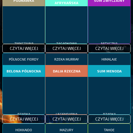
PODNAWKA
SUM ZWYCZAJNY
AFRYKAŃSKA
ZWYCZAJNA
ZAGADKOWA
MITYCZNA
CZYTAJ WIĘCEJ
CZYTAJ WIĘCEJ
CZYTAJ WIĘCEJ
PÓŁNOCNE FIORDY
RZEKA MURRAY
HIMALAJE
BELONA PÓŁNOCNA
DALIA RZECZNA
SUM MENODA
RZADKA
LEGENDARNA
RZADKA
CZYTAJ WIĘCEJ
CZYTAJ WIĘCEJ
CZYTAJ WIĘCEJ
HOKKAIDO
MAZURY
TAHOE