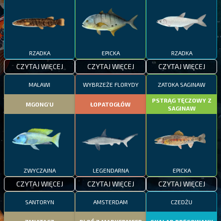
RZADKA
EPICKA
RZADKA
CZYTAJ WIĘCEJ
CZYTAJ WIĘCEJ
CZYTAJ WIĘCEJ
MALAWI
WYBRZEŻE FLORYDY
ZATOKA SAGINAW
PSTRĄG TĘCZOWY Z
MGONG'U
ŁOPATOGŁÓW
SAGINAW
ZWYCZAJNA
LEGENDARNA
EPICKA
CZYTAJ WIĘCEJ
CZYTAJ WIĘCEJ
CZYTAJ WIĘCEJ
SANTORYN
AMSTERDAM
CZEDŻU