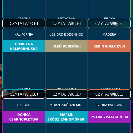
RZADKA
MITYCZNA
EPICKA
CZYTAJ WIĘCEJ
CZYTAJ WIĘCEJ
CZYTAJ WIĘCEJ
KALIFORNIA
JEZIORO BODEŃSKIE
MADERA
UMBRYNA
KLEŃ BODEŃSKI
REKIN WIELORYBI
KALIFORNIJSKA
RZADKA
ZWYCZAJNA
LEGENDARNA
CZYTAJ WIĘCEJ
CZYTAJ WIĘCEJ
CZYTAJ WIĘCEJ
CZEDŻU
MORZE ŚRÓDZIEMNE
JEZIORA PATAGONII
OGNICA
MARLIN
PSTRĄG PATAGOŃSKI
CZARNOPŁETWA
ŚRÓDZIEMNOMORSKI