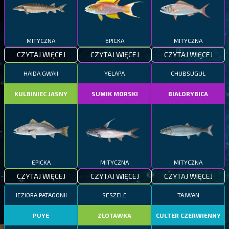
MITYCZNA
EPICKA
MITYCZNA
CZYTAJ WIĘCEJ
CZYTAJ WIĘCEJ
CZYTAJ WIĘCEJ
HAIDA GWAII
YELAPA
CHUBSUGUŁ
KULBINIEC JASNY
SUMIK MORSKI
BIAŁORYBICA
EPICKA
MITYCZNA
MITYCZNA
CZYTAJ WIĘCEJ
CZYTAJ WIĘCEJ
CZYTAJ WIĘCEJ
JEZIORA PATAGONII
SESZELE
TAJWAN
PUYE
ZŁOTAWKA
CULTER CZERWIENNY