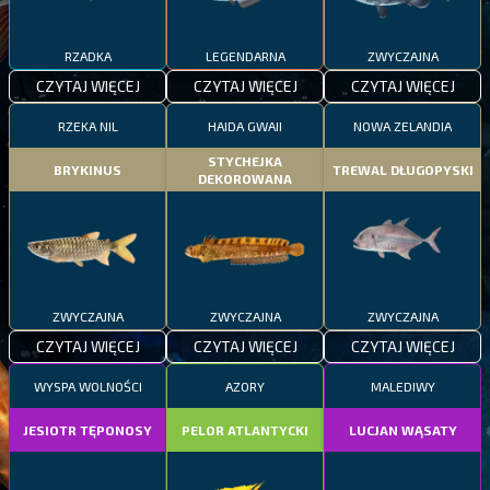
RZADKA
LEGENDARNA
ZWYCZAJNA
CZYTAJ WIĘCEJ
CZYTAJ WIĘCEJ
CZYTAJ WIĘCEJ
RZEKA NIL
HAIDA GWAII
NOWA ZELANDIA
STYCHEJKA
BRYKINUS
TREWAL DŁUGOPYSKI
DEKOROWANA
ZWYCZAJNA
ZWYCZAJNA
ZWYCZAJNA
CZYTAJ WIĘCEJ
CZYTAJ WIĘCEJ
CZYTAJ WIĘCEJ
WYSPA WOLNOŚCI
AZORY
MALEDIWY
JESIOTR TĘPONOSY
PELOR ATLANTYCKI
LUCJAN WĄSATY