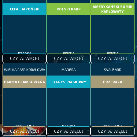
AMERYKAŃSKI SUMIK
CEFAL JAPOŃSKI
POLSKI KARP
KARŁOWATY
RZADKA
EPICKA
EPICKA
CZYTAJ WIĘCEJ
CZYTAJ WIĘCEJ
CZYTAJ WIĘCEJ
WIELKA RAFA KORALOWA
MADERA
SVALBARD
PARMA PLAMKOWANA
TYGRYS PIASKOWY
PRZERAZA
ZWYCZAJNA
RZADKA
ZWYCZAJNA
CZYTAJ WIĘCEJ
CZYTAJ WIĘCEJ
CZYTAJ WIĘCEJ