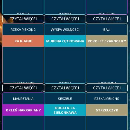
RZADKA
RZADKA
MITYCZNA
CZYTAJ WIĘCEJ
CZYTAJ WIĘCEJ
CZYTAJ WIĘCEJ
RZEKA MEKONG
WYSPA WOLNOŚCI
BALI
PA KUANE
MURENA CĘTKOWANA
POKOLEC CZARNOLICY
LEGENDARNA
RZADKA
ZWYCZAJNA
CZYTAJ WIĘCEJ
CZYTAJ WIĘCEJ
CZYTAJ WIĘCEJ
MAURETANIA
SESZELE
RZEKA MEKONG
ROGATNICA
ORLEŃ NAKRAPIANY
STRZELCZYK
ZIELONKAWA