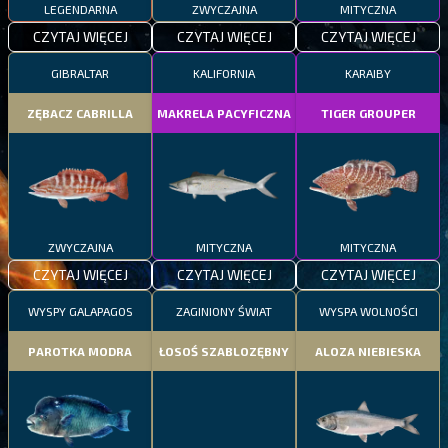
LEGENDARNA
ZWYCZAJNA
MITYCZNA
CZYTAJ WIĘCEJ
CZYTAJ WIĘCEJ
CZYTAJ WIĘCEJ
GIBRALTAR
KALIFORNIA
KARAIBY
ZĘBACZ CABRILLA
MAKRELA PACYFICZNA
TIGER GROUPER
ZWYCZAJNA
MITYCZNA
MITYCZNA
CZYTAJ WIĘCEJ
CZYTAJ WIĘCEJ
CZYTAJ WIĘCEJ
WYSPY GALAPAGOS
ZAGINIONY ŚWIAT
WYSPA WOLNOŚCI
PAROTKA MODRA
ŁOSOŚ SZABLOZĘBNY
ALOZA NIEBIESKA