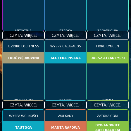
MITYCZNA
RZADKA
ZAGADKOWA
CZYTAJ WIĘCEJ
CZYTAJ WIĘCEJ
CZYTAJ WIĘCEJ
JEZIORO LOCH NESS
WYSPY GALAPAGOS
FIORD LYNGEN
TROĆ WĘDROWNA
ALUTERA PISANA
DORSZ ATLANTYCKI
ZWYCZAJNA
RZADKA
EPICKA
CZYTAJ WIĘCEJ
CZYTAJ WIĘCEJ
CZYTAJ WIĘCEJ
WYSPA WOLNOŚCI
WULKANY
ZATOKA OGNI
DYWANOWIEC
TAUTOGA
MANTA RAFOWA
AUSTRALIJSKI