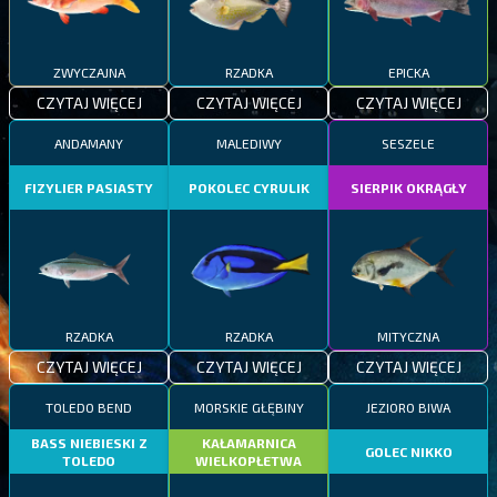
ZWYCZAJNA
RZADKA
EPICKA
CZYTAJ WIĘCEJ
CZYTAJ WIĘCEJ
CZYTAJ WIĘCEJ
ANDAMANY
MALEDIWY
SESZELE
FIZYLIER PASIASTY
POKOLEC CYRULIK
SIERPIK OKRĄGŁY
RZADKA
RZADKA
MITYCZNA
CZYTAJ WIĘCEJ
CZYTAJ WIĘCEJ
CZYTAJ WIĘCEJ
TOLEDO BEND
MORSKIE GŁĘBINY
JEZIORO BIWA
BASS NIEBIESKI Z
KAŁAMARNICA
GOLEC NIKKO
TOLEDO
WIELKOPŁETWA