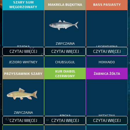
SZARY SUM
MAKRELA BŁĘKITNA
BASS PASIASTY
WĘGORZOWATY
ZWYCZAJNA
RZADKA
LEGENDARNA
CZYTAJ WIĘCEJ
CZYTAJ WIĘCEJ
CZYTAJ WIĘCEJ
JEZIORO WHITNEY
CHUBSUGUŁ
HOKKAIDO
KUR DIABEŁ
PRZYSSAWNIK SZARY
ŻABNICA ŻÓŁTA
CZERWONY
ZWYCZAJNA
EPICKA
MITYCZNA
CZYTAJ WIĘCEJ
CZYTAJ WIĘCEJ
CZYTAJ WIĘCEJ