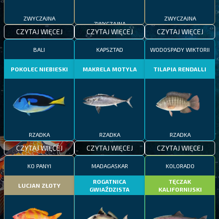
ZWYCZAJNA
ZWYCZAJNA
ZWYCZAJNA
CZYTAJ WIĘCEJ
CZYTAJ WIĘCEJ
CZYTAJ WIĘCEJ
BALI
KAPSZTAD
WODOSPADY WIKTORII
POKOLEC NIEBIESKI
MAKRELA MOTYLA
TILAPIA RENDALLI
RZADKA
RZADKA
RZADKA
CZYTAJ WIĘCEJ
CZYTAJ WIĘCEJ
CZYTAJ WIĘCEJ
KO PANYI
MADAGASKAR
KOLORADO
ROGATNICA
TĘCZAK
LUCJAN ZŁOTY
GWIAŹDZISTA
KALIFORNIJSKI