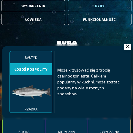
WYDARZENIA
RYBY
ŁOWISKA
FUNKCJONALNOŚCI
Ryba
BAŁTYK
FILTRY
ŁOSOŚ POSPOLITY
Może krzyżować się z trocią
czarnoogoniastą. Całkiem
MALAWI
PÓŁNOCNE FIORDY
WYSPY GALAPAGOS
popularny w kuchni, może zostać
podany na wiele różnych
BODIAN
PYSZCZAK ZACHODNI
LING
sposobów.
MEKSYKAŃSKI
RZADKA
EPICKA
MITYCZNA
ZWYCZAJNA