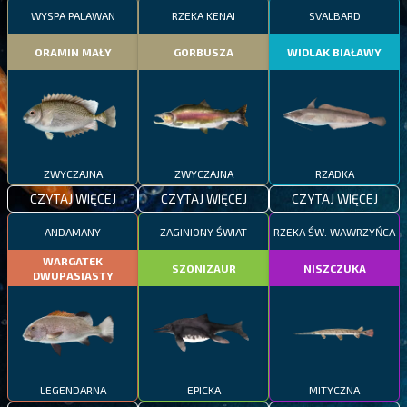
WYSPA PALAWAN
RZEKA KENAI
SVALBARD
ORAMIN MAŁY
GORBUSZA
WIDLAK BIAŁAWY
ZWYCZAJNA
ZWYCZAJNA
RZADKA
CZYTAJ WIĘCEJ
CZYTAJ WIĘCEJ
CZYTAJ WIĘCEJ
ANDAMANY
ZAGINIONY ŚWIAT
RZEKA ŚW. WAWRZYŃCA
WARGATEK
SZONIZAUR
NISZCZUKA
DWUPASIASTY
LEGENDARNA
EPICKA
MITYCZNA