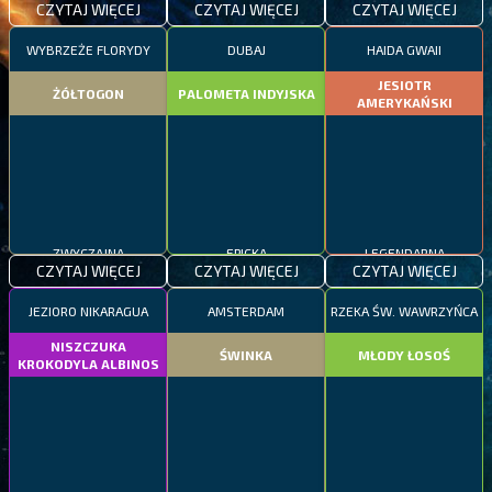
CZYTAJ WIĘCEJ
CZYTAJ WIĘCEJ
CZYTAJ WIĘCEJ
WYBRZEŻE FLORYDY
DUBAJ
HAIDA GWAII
JESIOTR
ŻÓŁTOGON
PALOMETA INDYJSKA
AMERYKAŃSKI
ZWYCZAJNA
EPICKA
LEGENDARNA
CZYTAJ WIĘCEJ
CZYTAJ WIĘCEJ
CZYTAJ WIĘCEJ
JEZIORO NIKARAGUA
AMSTERDAM
RZEKA ŚW. WAWRZYŃCA
NISZCZUKA
ŚWINKA
MŁODY ŁOSOŚ
KROKODYLA ALBINOS