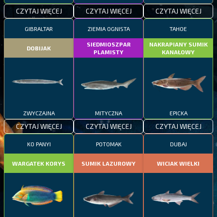
CZYTAJ WIĘCEJ
CZYTAJ WIĘCEJ
CZYTAJ WIĘCEJ
GIBRALTAR
ZIEMIA OGNISTA
TAHOE
SIEDMIOSZPAR
NAKRAPIANY SUMIK
DOBIJAK
PLAMISTY
KANAŁOWY
ZWYCZAJNA
MITYCZNA
EPICKA
CZYTAJ WIĘCEJ
CZYTAJ WIĘCEJ
CZYTAJ WIĘCEJ
KO PANYI
POTOMAK
DUBAJ
WARGATEK KORYS
SUMIK LAZUROWY
WICIAK WIELKI