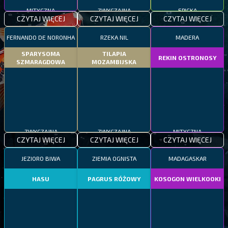
MITYCZNA
ZWYCZAJNA
EPICKA
CZYTAJ WIĘCEJ
CZYTAJ WIĘCEJ
CZYTAJ WIĘCEJ
FERNANDO DE NORONHA
RZEKA NIL
MADERA
SPARYSOMA
TILAPIA
REKIN OSTRONOSY
SZMARAGDOWA
MOZAMBIJSKA
ZWYCZAJNA
ZWYCZAJNA
MITYCZNA
CZYTAJ WIĘCEJ
CZYTAJ WIĘCEJ
CZYTAJ WIĘCEJ
JEZIORO BIWA
ZIEMIA OGNISTA
MADAGASKAR
HASU
PAGRUS RÓŻOWY
KOSOGON WIELKOOKI