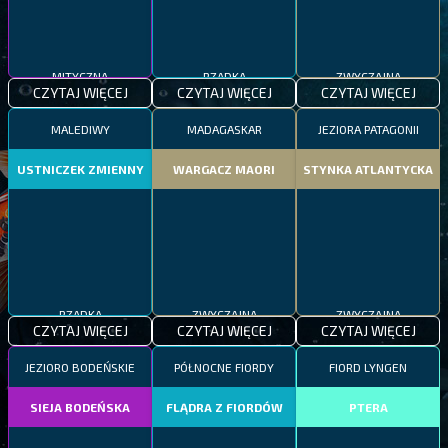
MITYCZNA
RZADKA
ZWYCZAJNA
CZYTAJ WIĘCEJ
CZYTAJ WIĘCEJ
CZYTAJ WIĘCEJ
MALEDIWY
MADAGASKAR
JEZIORA PATAGONII
USTNICZEK ZMIENNY
WARGACZ MAORI
STYNKA ATLANTYCKA
RZADKA
ZWYCZAJNA
ZWYCZAJNA
CZYTAJ WIĘCEJ
CZYTAJ WIĘCEJ
CZYTAJ WIĘCEJ
JEZIORO BODEŃSKIE
PÓŁNOCNE FIORDY
FIORD LYNGEN
SIEJA BODEŃSKA
FLĄDRA Z FIORDÓW
PTERA