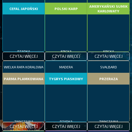
AMERYKAŃSKI SUMIK
CEFAL JAPOŃSKI
POLSKI KARP
KARŁOWATY
RZADKA
EPICKA
EPICKA
CZYTAJ WIĘCEJ
CZYTAJ WIĘCEJ
CZYTAJ WIĘCEJ
WIELKA RAFA KORALOWA
MADERA
SVALBARD
PARMA PLAMKOWANA
TYGRYS PIASKOWY
PRZERAZA
ZWYCZAJNA
RZADKA
ZWYCZAJNA
CZYTAJ WIĘCEJ
CZYTAJ WIĘCEJ
CZYTAJ WIĘCEJ