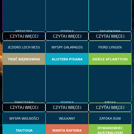
MITYCZNA
RZADKA
ZAGADKOWA
CZYTAJ WIĘCEJ
CZYTAJ WIĘCEJ
CZYTAJ WIĘCEJ
JEZIORO LOCH NESS
WYSPY GALAPAGOS
FIORD LYNGEN
TROĆ WĘDROWNA
ALUTERA PISANA
DORSZ ATLANTYCKI
ZWYCZAJNA
RZADKA
EPICKA
CZYTAJ WIĘCEJ
CZYTAJ WIĘCEJ
CZYTAJ WIĘCEJ
WYSPA WOLNOŚCI
WULKANY
ZATOKA OGNI
DYWANOWIEC
TAUTOGA
MANTA RAFOWA
AUSTRALIJSKI