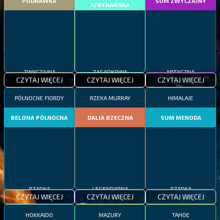
PODNAWKA
SUM ZWYCZAJNY
AFRYKAŃSKA
ZWYCZAJNA
ZAGADKOWA
MITYCZNA
CZYTAJ WIĘCEJ
CZYTAJ WIĘCEJ
CZYTAJ WIĘCEJ
PÓŁNOCNE FIORDY
RZEKA MURRAY
HIMALAJE
BELONA PÓŁNOCNA
DALIA RZECZNA
SUM MENODA
RZADKA
LEGENDARNA
RZADKA
CZYTAJ WIĘCEJ
CZYTAJ WIĘCEJ
CZYTAJ WIĘCEJ
HOKKAIDO
MAZURY
TAHOE