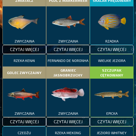
ZMIATACZ
PŁOĆ Z MARKERMEER
SKALAR PRĘGOWANY
ZWYCZAJNA
ZWYCZAJNA
RZADKA
CZYTAJ WIĘCEJ
CZYTAJ WIĘCEJ
CZYTAJ WIĘCEJ
RZEKA KENAI
FERNANDO DE NORONHA
WIELKIE JEZIORA
GRANIEC
SZCZUPAK
GOLEC ZWYCZAJNY
JASNOBRZUCHY
CĘTKOWANY
ZWYCZAJNA
ZWYCZAJNA
EPICKA
CZYTAJ WIĘCEJ
CZYTAJ WIĘCEJ
CZYTAJ WIĘCEJ
CZEDŻU
RZEKA MEKONG
JEZIORO WHITNEY