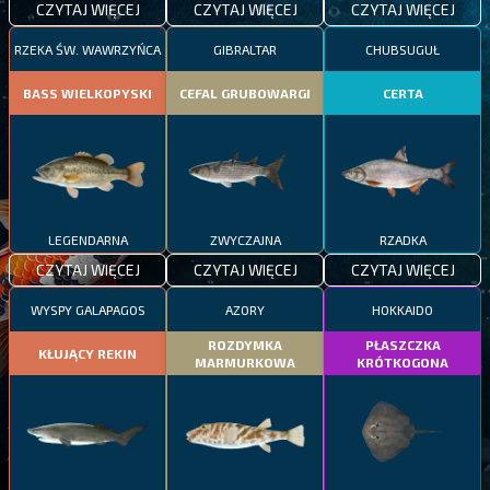
CZYTAJ WIĘCEJ
CZYTAJ WIĘCEJ
CZYTAJ WIĘCEJ
RZEKA ŚW. WAWRZYŃCA
GIBRALTAR
CHUBSUGUŁ
BASS WIELKOPYSKI
CEFAL GRUBOWARGI
CERTA
LEGENDARNA
ZWYCZAJNA
RZADKA
CZYTAJ WIĘCEJ
CZYTAJ WIĘCEJ
CZYTAJ WIĘCEJ
WYSPY GALAPAGOS
AZORY
HOKKAIDO
ROZDYMKA
PŁASZCZKA
KŁUJĄCY REKIN
MARMURKOWA
KRÓTKOGONA