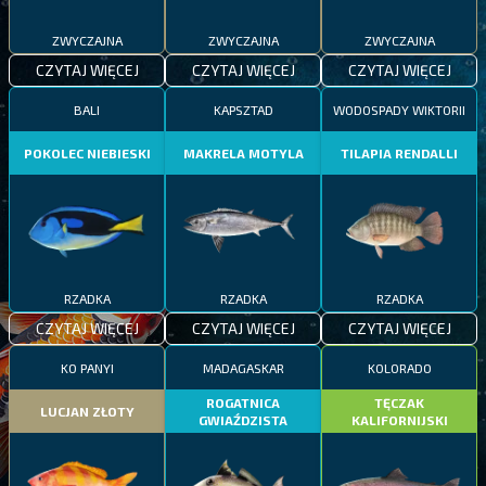
ZWYCZAJNA
ZWYCZAJNA
ZWYCZAJNA
CZYTAJ WIĘCEJ
CZYTAJ WIĘCEJ
CZYTAJ WIĘCEJ
BALI
KAPSZTAD
WODOSPADY WIKTORII
POKOLEC NIEBIESKI
MAKRELA MOTYLA
TILAPIA RENDALLI
RZADKA
RZADKA
RZADKA
CZYTAJ WIĘCEJ
CZYTAJ WIĘCEJ
CZYTAJ WIĘCEJ
KO PANYI
MADAGASKAR
KOLORADO
ROGATNICA
TĘCZAK
LUCJAN ZŁOTY
GWIAŹDZISTA
KALIFORNIJSKI