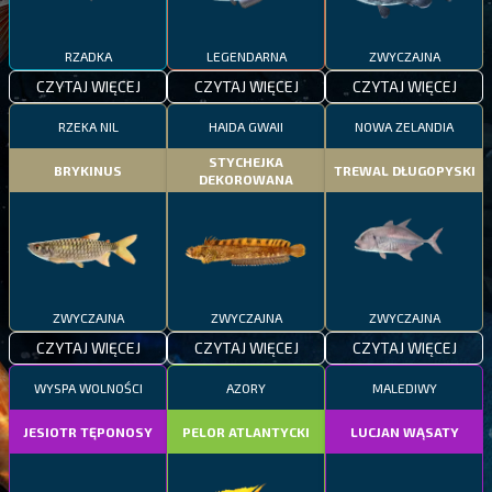
RZADKA
LEGENDARNA
ZWYCZAJNA
CZYTAJ WIĘCEJ
CZYTAJ WIĘCEJ
CZYTAJ WIĘCEJ
RZEKA NIL
HAIDA GWAII
NOWA ZELANDIA
STYCHEJKA
BRYKINUS
TREWAL DŁUGOPYSKI
DEKOROWANA
ZWYCZAJNA
ZWYCZAJNA
ZWYCZAJNA
CZYTAJ WIĘCEJ
CZYTAJ WIĘCEJ
CZYTAJ WIĘCEJ
WYSPA WOLNOŚCI
AZORY
MALEDIWY
JESIOTR TĘPONOSY
PELOR ATLANTYCKI
LUCJAN WĄSATY