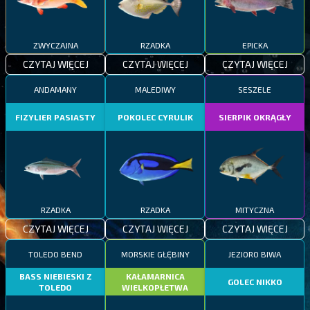
ZWYCZAJNA
RZADKA
EPICKA
CZYTAJ WIĘCEJ
CZYTAJ WIĘCEJ
CZYTAJ WIĘCEJ
ANDAMANY
MALEDIWY
SESZELE
FIZYLIER PASIASTY
POKOLEC CYRULIK
SIERPIK OKRĄGŁY
RZADKA
RZADKA
MITYCZNA
CZYTAJ WIĘCEJ
CZYTAJ WIĘCEJ
CZYTAJ WIĘCEJ
TOLEDO BEND
MORSKIE GŁĘBINY
JEZIORO BIWA
BASS NIEBIESKI Z
KAŁAMARNICA
GOLEC NIKKO
TOLEDO
WIELKOPŁETWA