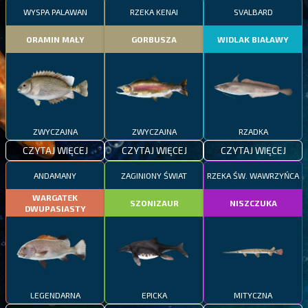
WYSPA PALAWAN
RZEKA KENAI
SVALBARD
ORAMIN MAŁY
GORBUSZA
WIDLAK BIAŁAWY
ZWYCZAJNA
ZWYCZAJNA
RZADKA
CZYTAJ WIĘCEJ
CZYTAJ WIĘCEJ
CZYTAJ WIĘCEJ
ANDAMANY
ZAGINIONY ŚWIAT
RZEKA ŚW. WAWRZYŃCA
WARGATEK
SZONIZAUR
NISZCZUKA
DWUPASIASTY
LEGENDARNA
EPICKA
MITYCZNA