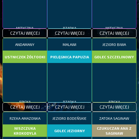
MITYCZNA
RZADKA
MITYCZNA
CZYTAJ WIĘCEJ
CZYTAJ WIĘCEJ
CZYTAJ WIĘCEJ
ANDAMANY
MALAWI
JEZIORO BIWA
USTNICZEK ŻÓŁTOOKI
PIELĘGNICA PAPUZIA
GOLEC SZCZELINOWY
EPICKA
RZADKA
EPICKA
CZYTAJ WIĘCEJ
CZYTAJ WIĘCEJ
CZYTAJ WIĘCEJ
RZEKA AMAZONKA
JEZIORO BODEŃSKIE
ZATOKA SAGINAW
NISZCZUKA
CZUKUCZAN ANA Z
GOLEC JEZIORNY
KROKODYLA
SAGINAW