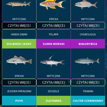
MITYCZNA
EPICKA
MITYCZNA
CZYTAJ WIĘCEJ
CZYTAJ WIĘCEJ
CZYTAJ WIĘCEJ
HAIDA GWAII
YELAPA
CHUBSUGUŁ
KULBINIEC JASNY
SUMIK MORSKI
BIAŁORYBICA
EPICKA
MITYCZNA
MITYCZNA
CZYTAJ WIĘCEJ
CZYTAJ WIĘCEJ
CZYTAJ WIĘCEJ
JEZIORA PATAGONII
SESZELE
TAJWAN
PUYE
ZŁOTAWKA
CULTER CZERWIENNY