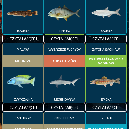
RZADKA
EPICKA
RZADKA
CZYTAJ WIĘCEJ
CZYTAJ WIĘCEJ
CZYTAJ WIĘCEJ
MALAWI
WYBRZEŻE FLORYDY
ZATOKA SAGINAW
PSTRĄG TĘCZOWY Z
MGONG'U
ŁOPATOGŁÓW
SAGINAW
ZWYCZAJNA
LEGENDARNA
EPICKA
CZYTAJ WIĘCEJ
CZYTAJ WIĘCEJ
CZYTAJ WIĘCEJ
SANTORYN
AMSTERDAM
CZEDŻU