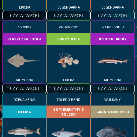
EPICKA
LEGENDARNA
LEGENDARNA
CZYTAJ WIĘCEJ
CZYTAJ WIĘCEJ
CZYTAJ WIĘCEJ
KARAIBY
ANDAMANY
RZEKA JANGCY
PŁASZCZKA CHOLA
SKRZYDLICA
JESIOTR DABRY
MITYCZNA
EPICKA
MITYCZNA
CZYTAJ WIĘCEJ
CZYTAJ WIĘCEJ
CZYTAJ WIĘCEJ
RZEKA KENAI
TOLEDO BEND
WULKANY
SUM BŁĘKITNY Z
NELMA
GRANIK NIEBIESKI
TOLEDO