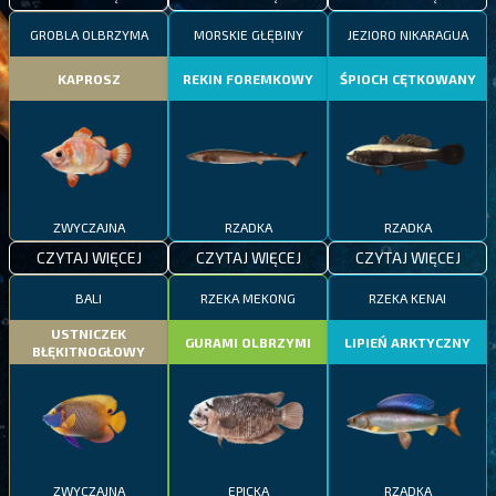
GROBLA OLBRZYMA
MORSKIE GŁĘBINY
JEZIORO NIKARAGUA
KAPROSZ
REKIN FOREMKOWY
ŚPIOCH CĘTKOWANY
ZWYCZAJNA
RZADKA
RZADKA
CZYTAJ WIĘCEJ
CZYTAJ WIĘCEJ
CZYTAJ WIĘCEJ
BALI
RZEKA MEKONG
RZEKA KENAI
USTNICZEK
GURAMI OLBRZYMI
LIPIEŃ ARKTYCZNY
BŁĘKITNOGŁOWY
ZWYCZAJNA
EPICKA
RZADKA