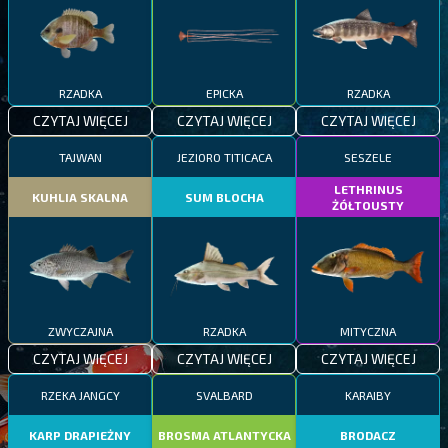
RZADKA
EPICKA
RZADKA
CZYTAJ WIĘCEJ
CZYTAJ WIĘCEJ
CZYTAJ WIĘCEJ
TAJWAN
JEZIORO TITICACA
SESZELE
LETHRINUS
KUHLIA SKALNA
SUM BLOCHA
ŻÓŁTOUSTY
ZWYCZAJNA
RZADKA
MITYCZNA
CZYTAJ WIĘCEJ
CZYTAJ WIĘCEJ
CZYTAJ WIĘCEJ
RZEKA JANGCY
SVALBARD
KARAIBY
KARP DRAPIEŻNY
BROSMA ATLANTYCKA
BRODACZ