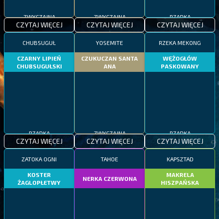
ZWYCZAJNA
ZWYCZAJNA
RZADKA
CZYTAJ WIĘCEJ
CZYTAJ WIĘCEJ
CZYTAJ WIĘCEJ
CHUBSUGUŁ
YOSEMITE
RZEKA MEKONG
CZARNY LIPIEŃ
CZUKUCZAN SANTA
WĘŻOGŁÓW
CHUBSUGUŁSKI
ANA
PASKOWANY
RZADKA
ZWYCZAJNA
RZADKA
CZYTAJ WIĘCEJ
CZYTAJ WIĘCEJ
CZYTAJ WIĘCEJ
ZATOKA OGNI
TAHOE
KAPSZTAD
KOSTER
MAKRELA
NERKA CZERWONA
ŻAGLOPŁETWY
HISZPAŃSKA