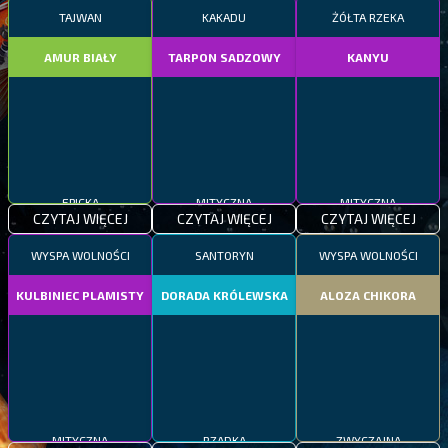
TAJWAN
KAKADU
ŻÓŁTA RZEKA
AMUR BIAŁY
TARPON SADZOWY
KANYU
EPICKA
MITYCZNA
MITYCZNA
CZYTAJ WIĘCEJ
CZYTAJ WIĘCEJ
CZYTAJ WIĘCEJ
WYSPA WOLNOŚCI
SANTORYN
WYSPA WOLNOŚCI
KULBINIEC PLAMISTY
DORADA KRÓLEWSKA
ALOZA CHIKORA
MITYCZNA
RZADKA
ZWYCZAJNA