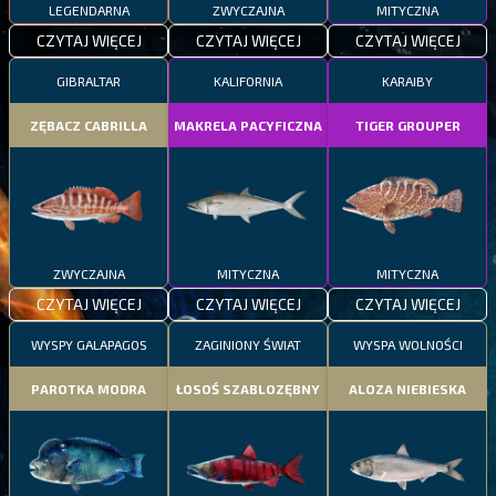
LEGENDARNA
ZWYCZAJNA
MITYCZNA
CZYTAJ WIĘCEJ
CZYTAJ WIĘCEJ
CZYTAJ WIĘCEJ
GIBRALTAR
KALIFORNIA
KARAIBY
ZĘBACZ CABRILLA
MAKRELA PACYFICZNA
TIGER GROUPER
ZWYCZAJNA
MITYCZNA
MITYCZNA
CZYTAJ WIĘCEJ
CZYTAJ WIĘCEJ
CZYTAJ WIĘCEJ
WYSPY GALAPAGOS
ZAGINIONY ŚWIAT
WYSPA WOLNOŚCI
PAROTKA MODRA
ŁOSOŚ SZABLOZĘBNY
ALOZA NIEBIESKA