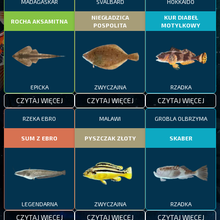
MADAGASKAR
SVALBARD
HOKKAIDO
NIEGŁADZICA
KUR DIABEŁ
ROCHA AKSAMITNA
POSPOLITA
MOTYLKOWY
EPICKA
ZWYCZAJNA
RZADKA
CZYTAJ WIĘCEJ
CZYTAJ WIĘCEJ
CZYTAJ WIĘCEJ
RZEKA EBRO
MALAWI
GROBLA OLBRZYMA
SUM Z EBRO
PYSZCZAK ZŁOTY
SKABER
LEGENDARNA
ZWYCZAJNA
RZADKA
CZYTAJ WIĘCEJ
CZYTAJ WIĘCEJ
CZYTAJ WIĘCEJ