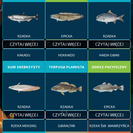
RZADKA
EPICKA
RZADKA
CZYTAJ WIĘCEJ
CZYTAJ WIĘCEJ
CZYTAJ WIĘCEJ
KAKADU
HOKKAIDO
HAIDA GWAII
SUM SREBRZYSTY
TERPUGA PLAMISTA
DORSZ PACYFICZNY
RZADKA
RZADKA
EPICKA
CZYTAJ WIĘCEJ
CZYTAJ WIĘCEJ
CZYTAJ WIĘCEJ
RZEKA MEKONG
GIBRALTAR
RZEKA ŚW. WAWRZYŃCA