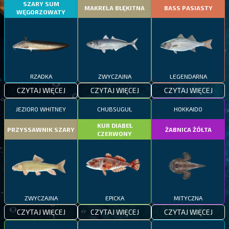
SZARY SUM
MAKRELA BŁĘKITNA
BASS PASIASTY
WĘGORZOWATY
RZADKA
ZWYCZAJNA
LEGENDARNA
CZYTAJ WIĘCEJ
CZYTAJ WIĘCEJ
CZYTAJ WIĘCEJ
JEZIORO WHITNEY
CHUBSUGUŁ
HOKKAIDO
KUR DIABEŁ
PRZYSSAWNIK SZARY
ŻABNICA ŻÓŁTA
CZERWONY
ZWYCZAJNA
EPICKA
MITYCZNA
CZYTAJ WIĘCEJ
CZYTAJ WIĘCEJ
CZYTAJ WIĘCEJ