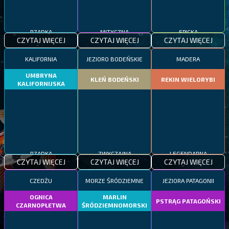
RZADKA
MITYCZNA
EPICKA
CZYTAJ WIĘCEJ
CZYTAJ WIĘCEJ
CZYTAJ WIĘCEJ
KALIFORNIA
JEZIORO BODEŃSKIE
MADERA
UMBRYNA
KLEŃ BODEŃSKI
REKIN WIELORYBI
KALIFORNIJSKA
RZADKA
ZWYCZAJNA
LEGENDARNA
CZYTAJ WIĘCEJ
CZYTAJ WIĘCEJ
CZYTAJ WIĘCEJ
CZEDŻU
MORZE ŚRÓDZIEMNE
JEZIORA PATAGONII
OGNICA
MARLIN
PSTRĄG PATAGOŃSKI
CZARNOPŁETWA
ŚRÓDZIEMNOMORSKI