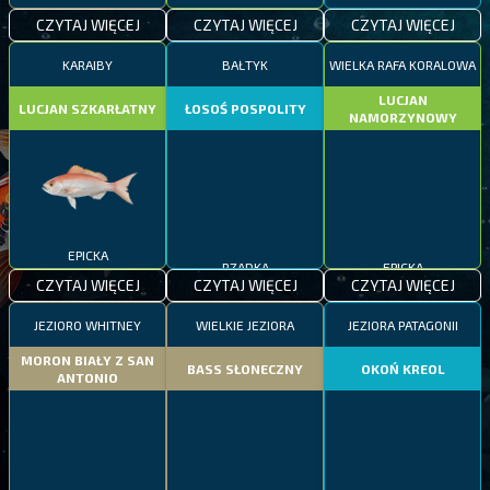
CZYTAJ WIĘCEJ
CZYTAJ WIĘCEJ
CZYTAJ WIĘCEJ
KARAIBY
BAŁTYK
WIELKA RAFA KORALOWA
LUCJAN
LUCJAN SZKARŁATNY
ŁOSOŚ POSPOLITY
NAMORZYNOWY
EPICKA
RZADKA
EPICKA
CZYTAJ WIĘCEJ
CZYTAJ WIĘCEJ
CZYTAJ WIĘCEJ
JEZIORO WHITNEY
WIELKIE JEZIORA
JEZIORA PATAGONII
MORON BIAŁY Z SAN
BASS SŁONECZNY
OKOŃ KREOL
ANTONIO