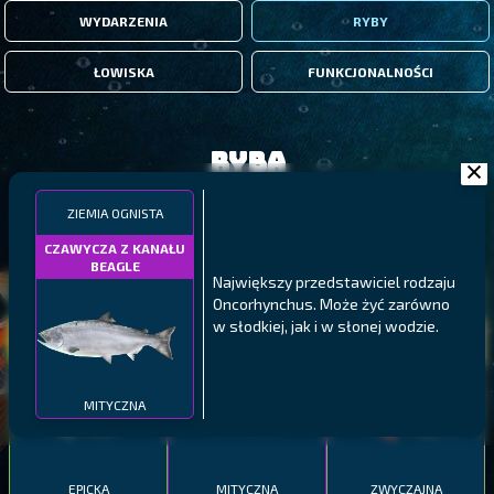
WYDARZENIA
RYBY
ŁOWISKA
FUNKCJONALNOŚCI
Ryba
ZIEMIA OGNISTA
FILTRY
CZAWYCZA Z KANAŁU
BEAGLE
Największy przedstawiciel rodzaju
MALAWI
PÓŁNOCNE FIORDY
WYSPY GALAPAGOS
Oncorhynchus. Może żyć zarówno
w słodkiej, jak i w słonej wodzie.
BODIAN
PYSZCZAK ZACHODNI
LING
MEKSYKAŃSKI
MITYCZNA
EPICKA
MITYCZNA
ZWYCZAJNA