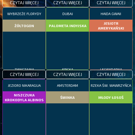
CZYTAJ WIĘCEJ
CZYTAJ WIĘCEJ
CZYTAJ WIĘCEJ
WYBRZEŻE FLORYDY
DUBAJ
HAIDA GWAII
JESIOTR
ŻÓŁTOGON
PALOMETA INDYJSKA
AMERYKAŃSKI
ZWYCZAJNA
EPICKA
LEGENDARNA
CZYTAJ WIĘCEJ
CZYTAJ WIĘCEJ
CZYTAJ WIĘCEJ
JEZIORO NIKARAGUA
AMSTERDAM
RZEKA ŚW. WAWRZYŃCA
NISZCZUKA
ŚWINKA
MŁODY ŁOSOŚ
KROKODYLA ALBINOS