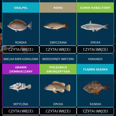
SKALPEL
ROHU
SUMIK KOBALTOWY
RZADKA
ZWYCZAJNA
EPICKA
CZYTAJ WIĘCEJ
CZYTAJ WIĘCEJ
CZYTAJ WIĘCEJ
WIELKA RAFA KORALOWA
WODOSPADY WIKTORII
HOKKAIDO
GRANIK
PIELĘGNICA
FLĄDRA GŁADKA
ZIEMNIACZANY
SMUKŁOPYSKA
MITYCZNA
EPICKA
RZADKA
CZYTAJ WIĘCEJ
CZYTAJ WIĘCEJ
CZYTAJ WIĘCEJ