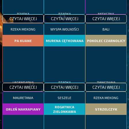
RZADKA
RZADKA
MITYCZNA
CZYTAJ WIĘCEJ
CZYTAJ WIĘCEJ
CZYTAJ WIĘCEJ
RZEKA MEKONG
WYSPA WOLNOŚCI
BALI
PA KUANE
MURENA CĘTKOWANA
POKOLEC CZARNOLICY
LEGENDARNA
RZADKA
ZWYCZAJNA
CZYTAJ WIĘCEJ
CZYTAJ WIĘCEJ
CZYTAJ WIĘCEJ
MAURETANIA
SESZELE
RZEKA MEKONG
ROGATNICA
ORLEŃ NAKRAPIANY
STRZELCZYK
ZIELONKAWA