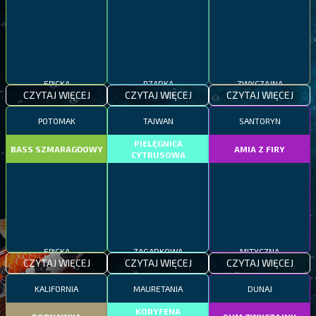
EPICKA
RZADKA
ZWYCZAJNA
CZYTAJ WIĘCEJ
CZYTAJ WIĘCEJ
CZYTAJ WIĘCEJ
POTOMAK
TAJWAN
SANTORYN
PIELĘGNICA
BASS SZMARAGDOWY
AMIA Z FIRY
CYTRUSOWA
EPICKA
ZAGADKOWA
MITYCZNA
CZYTAJ WIĘCEJ
CZYTAJ WIĘCEJ
CZYTAJ WIĘCEJ
KALIFORNIA
MAURETANIA
DUNAJ
KORYFENA