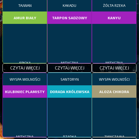
TAJWAN
KAKADU
ŻÓŁTA RZEKA
AMUR BIAŁY
TARPON SADZOWY
KANYU
EPICKA
MITYCZNA
MITYCZNA
CZYTAJ WIĘCEJ
CZYTAJ WIĘCEJ
CZYTAJ WIĘCEJ
WYSPA WOLNOŚCI
SANTORYN
WYSPA WOLNOŚCI
KULBINIEC PLAMISTY
DORADA KRÓLEWSKA
ALOZA CHIKORA
MITYCZNA
RZADKA
ZWYCZAJNA