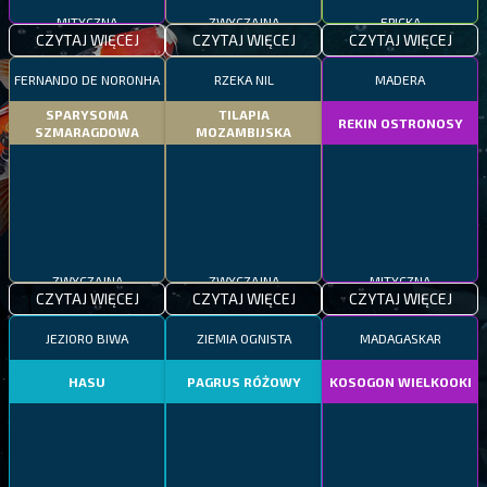
MITYCZNA
ZWYCZAJNA
EPICKA
CZYTAJ WIĘCEJ
CZYTAJ WIĘCEJ
CZYTAJ WIĘCEJ
FERNANDO DE NORONHA
RZEKA NIL
MADERA
SPARYSOMA
TILAPIA
REKIN OSTRONOSY
SZMARAGDOWA
MOZAMBIJSKA
ZWYCZAJNA
ZWYCZAJNA
MITYCZNA
CZYTAJ WIĘCEJ
CZYTAJ WIĘCEJ
CZYTAJ WIĘCEJ
JEZIORO BIWA
ZIEMIA OGNISTA
MADAGASKAR
HASU
PAGRUS RÓŻOWY
KOSOGON WIELKOOKI