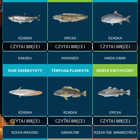
RZADKA
EPICKA
RZADKA
CZYTAJ WIĘCEJ
CZYTAJ WIĘCEJ
CZYTAJ WIĘCEJ
KAKADU
HOKKAIDO
HAIDA GWAII
SUM SREBRZYSTY
TERPUGA PLAMISTA
DORSZ PACYFICZNY
RZADKA
RZADKA
EPICKA
CZYTAJ WIĘCEJ
CZYTAJ WIĘCEJ
CZYTAJ WIĘCEJ
RZEKA MEKONG
GIBRALTAR
RZEKA ŚW. WAWRZYŃCA