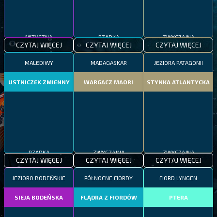
MITYCZNA
RZADKA
ZWYCZAJNA
CZYTAJ WIĘCEJ
CZYTAJ WIĘCEJ
CZYTAJ WIĘCEJ
MALEDIWY
MADAGASKAR
JEZIORA PATAGONII
USTNICZEK ZMIENNY
WARGACZ MAORI
STYNKA ATLANTYCKA
RZADKA
ZWYCZAJNA
ZWYCZAJNA
CZYTAJ WIĘCEJ
CZYTAJ WIĘCEJ
CZYTAJ WIĘCEJ
JEZIORO BODEŃSKIE
PÓŁNOCNE FIORDY
FIORD LYNGEN
SIEJA BODEŃSKA
FLĄDRA Z FIORDÓW
PTERA