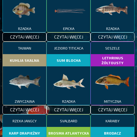
RZADKA
EPICKA
RZADKA
CZYTAJ WIĘCEJ
CZYTAJ WIĘCEJ
CZYTAJ WIĘCEJ
TAJWAN
JEZIORO TITICACA
SESZELE
LETHRINUS
KUHLIA SKALNA
SUM BLOCHA
ŻÓŁTOUSTY
ZWYCZAJNA
RZADKA
MITYCZNA
CZYTAJ WIĘCEJ
CZYTAJ WIĘCEJ
CZYTAJ WIĘCEJ
RZEKA JANGCY
SVALBARD
KARAIBY
KARP DRAPIEŻNY
BROSMA ATLANTYCKA
BRODACZ