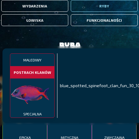
WYDARZENIA
RYBY
ŁOWISKA
FUNKCJONALNOŚCI
Ryba
MALEDIWY
FILTRY
POSTRACH KLANÓW
MALAWI
PÓŁNOCNE FIORDY
WYSPY GALAPAGOS
blue_spotted_spinefoot_clan_fun_30_10
BODIAN
PYSZCZAK ZACHODNI
LING
MEKSYKAŃSKI
SPECJALNA
EPICKA
MITYCZNA
ZWYCZAJNA