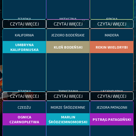
RZADKA
MITYCZNA
EPICKA
CZYTAJ WIĘCEJ
CZYTAJ WIĘCEJ
CZYTAJ WIĘCEJ
KALIFORNIA
JEZIORO BODEŃSKIE
MADERA
UMBRYNA
KLEŃ BODEŃSKI
REKIN WIELORYBI
KALIFORNIJSKA
RZADKA
ZWYCZAJNA
LEGENDARNA
CZYTAJ WIĘCEJ
CZYTAJ WIĘCEJ
CZYTAJ WIĘCEJ
CZEDŻU
MORZE ŚRÓDZIEMNE
JEZIORA PATAGONII
OGNICA
MARLIN
PSTRĄG PATAGOŃSKI
CZARNOPŁETWA
ŚRÓDZIEMNOMORSKI