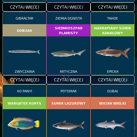
CZYTAJ WIĘCEJ
CZYTAJ WIĘCEJ
CZYTAJ WIĘCEJ
GIBRALTAR
ZIEMIA OGNISTA
TAHOE
SIEDMIOSZPAR
NAKRAPIANY SUMIK
DOBIJAK
PLAMISTY
KANAŁOWY
ZWYCZAJNA
MITYCZNA
EPICKA
CZYTAJ WIĘCEJ
CZYTAJ WIĘCEJ
CZYTAJ WIĘCEJ
KO PANYI
POTOMAK
DUBAJ
WARGATEK KORYS
SUMIK LAZUROWY
WICIAK WIELKI