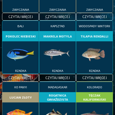
ZWYCZAJNA
ZWYCZAJNA
ZWYCZAJNA
CZYTAJ WIĘCEJ
CZYTAJ WIĘCEJ
CZYTAJ WIĘCEJ
BALI
KAPSZTAD
WODOSPADY WIKTORII
POKOLEC NIEBIESKI
MAKRELA MOTYLA
TILAPIA RENDALLI
RZADKA
RZADKA
RZADKA
CZYTAJ WIĘCEJ
CZYTAJ WIĘCEJ
CZYTAJ WIĘCEJ
KO PANYI
MADAGASKAR
KOLORADO
ROGATNICA
TĘCZAK
LUCJAN ZŁOTY
GWIAŹDZISTA
KALIFORNIJSKI