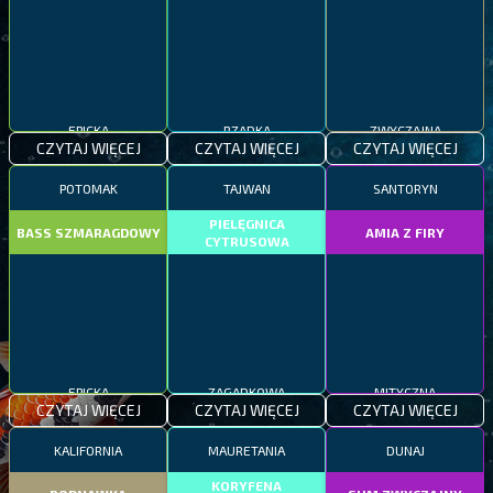
EPICKA
RZADKA
ZWYCZAJNA
CZYTAJ WIĘCEJ
CZYTAJ WIĘCEJ
CZYTAJ WIĘCEJ
POTOMAK
TAJWAN
SANTORYN
PIELĘGNICA
BASS SZMARAGDOWY
AMIA Z FIRY
CYTRUSOWA
EPICKA
ZAGADKOWA
MITYCZNA
CZYTAJ WIĘCEJ
CZYTAJ WIĘCEJ
CZYTAJ WIĘCEJ
KALIFORNIA
MAURETANIA
DUNAJ
KORYFENA