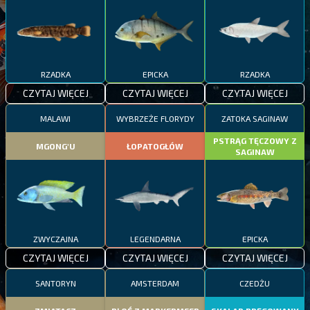
RZADKA
EPICKA
RZADKA
CZYTAJ WIĘCEJ
CZYTAJ WIĘCEJ
CZYTAJ WIĘCEJ
MALAWI
WYBRZEŻE FLORYDY
ZATOKA SAGINAW
PSTRĄG TĘCZOWY Z
MGONG'U
ŁOPATOGŁÓW
SAGINAW
ZWYCZAJNA
LEGENDARNA
EPICKA
CZYTAJ WIĘCEJ
CZYTAJ WIĘCEJ
CZYTAJ WIĘCEJ
SANTORYN
AMSTERDAM
CZEDŻU