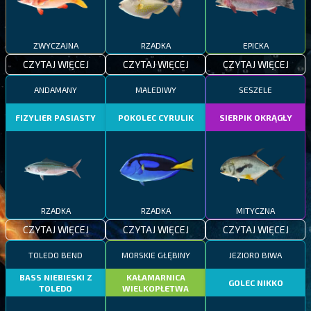
ZWYCZAJNA
RZADKA
EPICKA
CZYTAJ WIĘCEJ
CZYTAJ WIĘCEJ
CZYTAJ WIĘCEJ
ANDAMANY
MALEDIWY
SESZELE
FIZYLIER PASIASTY
POKOLEC CYRULIK
SIERPIK OKRĄGŁY
RZADKA
RZADKA
MITYCZNA
CZYTAJ WIĘCEJ
CZYTAJ WIĘCEJ
CZYTAJ WIĘCEJ
TOLEDO BEND
MORSKIE GŁĘBINY
JEZIORO BIWA
BASS NIEBIESKI Z
KAŁAMARNICA
GOLEC NIKKO
TOLEDO
WIELKOPŁETWA