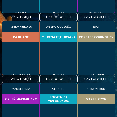
RZADKA
RZADKA
MITYCZNA
CZYTAJ WIĘCEJ
CZYTAJ WIĘCEJ
CZYTAJ WIĘCEJ
RZEKA MEKONG
WYSPA WOLNOŚCI
BALI
PA KUANE
MURENA CĘTKOWANA
POKOLEC CZARNOLICY
LEGENDARNA
RZADKA
ZWYCZAJNA
CZYTAJ WIĘCEJ
CZYTAJ WIĘCEJ
CZYTAJ WIĘCEJ
MAURETANIA
SESZELE
RZEKA MEKONG
ROGATNICA
ORLEŃ NAKRAPIANY
STRZELCZYK
ZIELONKAWA