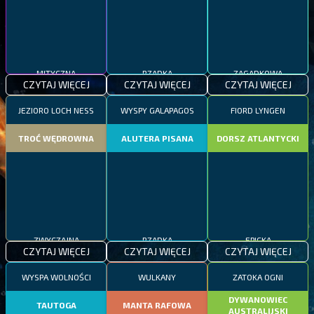
MITYCZNA
RZADKA
ZAGADKOWA
CZYTAJ WIĘCEJ
CZYTAJ WIĘCEJ
CZYTAJ WIĘCEJ
JEZIORO LOCH NESS
WYSPY GALAPAGOS
FIORD LYNGEN
TROĆ WĘDROWNA
ALUTERA PISANA
DORSZ ATLANTYCKI
ZWYCZAJNA
RZADKA
EPICKA
CZYTAJ WIĘCEJ
CZYTAJ WIĘCEJ
CZYTAJ WIĘCEJ
WYSPA WOLNOŚCI
WULKANY
ZATOKA OGNI
DYWANOWIEC
TAUTOGA
MANTA RAFOWA
AUSTRALIJSKI