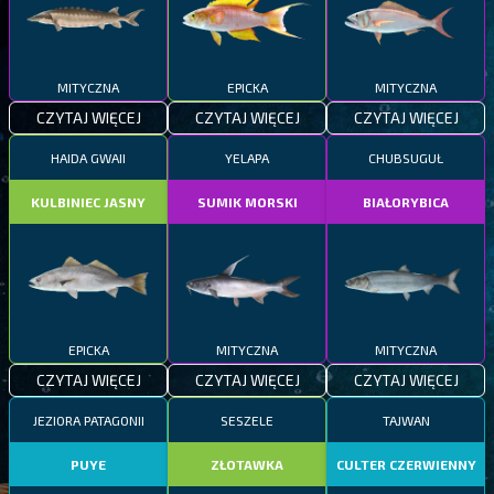
MITYCZNA
EPICKA
MITYCZNA
CZYTAJ WIĘCEJ
CZYTAJ WIĘCEJ
CZYTAJ WIĘCEJ
HAIDA GWAII
YELAPA
CHUBSUGUŁ
KULBINIEC JASNY
SUMIK MORSKI
BIAŁORYBICA
EPICKA
MITYCZNA
MITYCZNA
CZYTAJ WIĘCEJ
CZYTAJ WIĘCEJ
CZYTAJ WIĘCEJ
JEZIORA PATAGONII
SESZELE
TAJWAN
PUYE
ZŁOTAWKA
CULTER CZERWIENNY