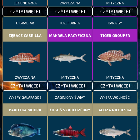
LEGENDARNA
ZWYCZAJNA
MITYCZNA
CZYTAJ WIĘCEJ
CZYTAJ WIĘCEJ
CZYTAJ WIĘCEJ
GIBRALTAR
KALIFORNIA
KARAIBY
ZĘBACZ CABRILLA
MAKRELA PACYFICZNA
TIGER GROUPER
ZWYCZAJNA
MITYCZNA
MITYCZNA
CZYTAJ WIĘCEJ
CZYTAJ WIĘCEJ
CZYTAJ WIĘCEJ
WYSPY GALAPAGOS
ZAGINIONY ŚWIAT
WYSPA WOLNOŚCI
PAROTKA MODRA
ŁOSOŚ SZABLOZĘBNY
ALOZA NIEBIESKA