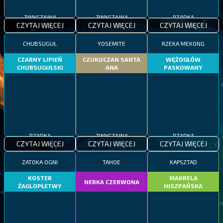
ZWYCZAJNA
ZWYCZAJNA
RZADKA
CZYTAJ WIĘCEJ
CZYTAJ WIĘCEJ
CZYTAJ WIĘCEJ
CHUBSUGUŁ
YOSEMITE
RZEKA MEKONG
CZARNY LIPIEŃ
CZUKUCZAN SANTA
WĘŻOGŁÓW
CHUBSUGUŁSKI
ANA
PASKOWANY
RZADKA
ZWYCZAJNA
RZADKA
CZYTAJ WIĘCEJ
CZYTAJ WIĘCEJ
CZYTAJ WIĘCEJ
ZATOKA OGNI
TAHOE
KAPSZTAD
KOSTER
MAKRELA
NERKA CZERWONA
ŻAGLOPŁETWY
HISZPAŃSKA