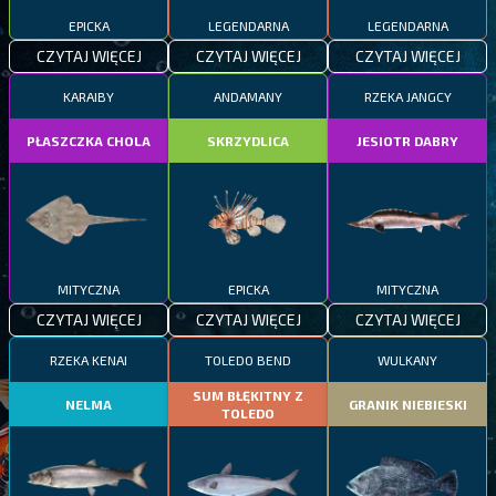
EPICKA
LEGENDARNA
LEGENDARNA
CZYTAJ WIĘCEJ
CZYTAJ WIĘCEJ
CZYTAJ WIĘCEJ
KARAIBY
ANDAMANY
RZEKA JANGCY
PŁASZCZKA CHOLA
SKRZYDLICA
JESIOTR DABRY
MITYCZNA
EPICKA
MITYCZNA
CZYTAJ WIĘCEJ
CZYTAJ WIĘCEJ
CZYTAJ WIĘCEJ
RZEKA KENAI
TOLEDO BEND
WULKANY
SUM BŁĘKITNY Z
NELMA
GRANIK NIEBIESKI
TOLEDO