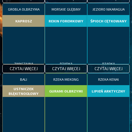
GROBLA OLBRZYMA
MORSKIE GŁĘBINY
JEZIORO NIKARAGUA
KAPROSZ
REKIN FOREMKOWY
ŚPIOCH CĘTKOWANY
ZWYCZAJNA
RZADKA
RZADKA
CZYTAJ WIĘCEJ
CZYTAJ WIĘCEJ
CZYTAJ WIĘCEJ
BALI
RZEKA MEKONG
RZEKA KENAI
USTNICZEK
GURAMI OLBRZYMI
LIPIEŃ ARKTYCZNY
BŁĘKITNOGŁOWY
ZWYCZAJNA
EPICKA
RZADKA