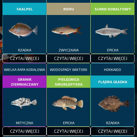
SKALPEL
ROHU
SUMIK KOBALTOWY
RZADKA
ZWYCZAJNA
EPICKA
CZYTAJ WIĘCEJ
CZYTAJ WIĘCEJ
CZYTAJ WIĘCEJ
WIELKA RAFA KORALOWA
WODOSPADY WIKTORII
HOKKAIDO
GRANIK
PIELĘGNICA
FLĄDRA GŁADKA
ZIEMNIACZANY
SMUKŁOPYSKA
MITYCZNA
EPICKA
RZADKA
CZYTAJ WIĘCEJ
CZYTAJ WIĘCEJ
CZYTAJ WIĘCEJ