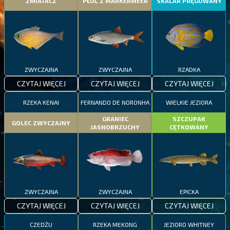
ZMIATACZ
PŁOĆ Z MARKERMEER
SKALAR PRĘGOWANY
ZWYCZAJNA
ZWYCZAJNA
RZADKA
CZYTAJ WIĘCEJ
CZYTAJ WIĘCEJ
CZYTAJ WIĘCEJ
RZEKA KENAI
FERNANDO DE NORONHA
WIELKIE JEZIORA
GRANIEC
SZCZUPAK
GOLEC ZWYCZAJNY
JASNOBRZUCHY
CĘTKOWANY
ZWYCZAJNA
ZWYCZAJNA
EPICKA
CZYTAJ WIĘCEJ
CZYTAJ WIĘCEJ
CZYTAJ WIĘCEJ
CZEDŻU
RZEKA MEKONG
JEZIORO WHITNEY