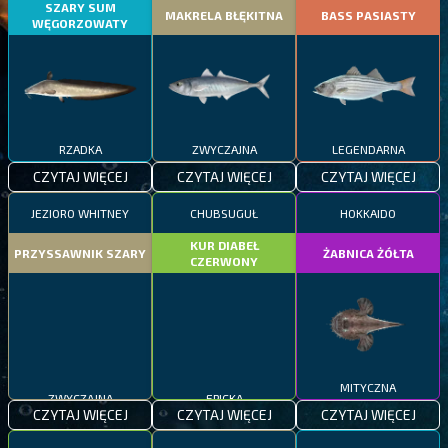
SZARY SUM
MAKRELA BŁĘKITNA
BASS PASIASTY
WĘGORZOWATY
RZADKA
ZWYCZAJNA
LEGENDARNA
CZYTAJ WIĘCEJ
CZYTAJ WIĘCEJ
CZYTAJ WIĘCEJ
JEZIORO WHITNEY
CHUBSUGUŁ
HOKKAIDO
KUR DIABEŁ
PRZYSSAWNIK SZARY
ŻABNICA ŻÓŁTA
CZERWONY
ZWYCZAJNA
EPICKA
MITYCZNA
CZYTAJ WIĘCEJ
CZYTAJ WIĘCEJ
CZYTAJ WIĘCEJ