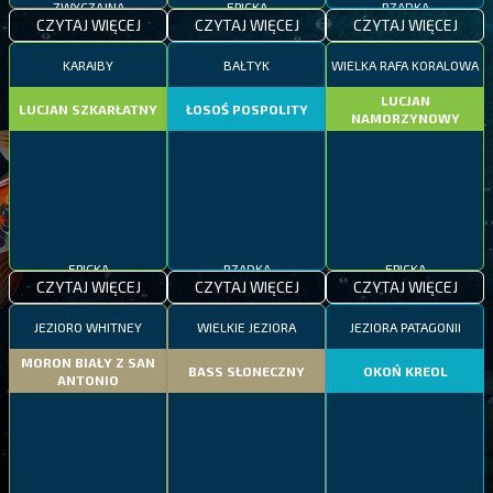
CZYTAJ WIĘCEJ
CZYTAJ WIĘCEJ
CZYTAJ WIĘCEJ
KARAIBY
BAŁTYK
WIELKA RAFA KORALOWA
LUCJAN
LUCJAN SZKARŁATNY
ŁOSOŚ POSPOLITY
NAMORZYNOWY
EPICKA
RZADKA
EPICKA
CZYTAJ WIĘCEJ
CZYTAJ WIĘCEJ
CZYTAJ WIĘCEJ
JEZIORO WHITNEY
WIELKIE JEZIORA
JEZIORA PATAGONII
MORON BIAŁY Z SAN
BASS SŁONECZNY
OKOŃ KREOL
ANTONIO