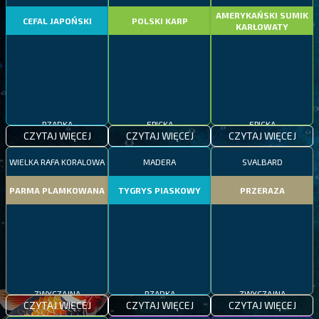
AMERYKAŃSKI SUMIK
CEFAL JAPOŃSKI
POLSKI KARP
KARŁOWATY
RZADKA
EPICKA
EPICKA
CZYTAJ WIĘCEJ
CZYTAJ WIĘCEJ
CZYTAJ WIĘCEJ
WIELKA RAFA KORALOWA
MADERA
SVALBARD
PARMA PLAMKOWANA
TYGRYS PIASKOWY
PRZERAZA
ZWYCZAJNA
RZADKA
ZWYCZAJNA
CZYTAJ WIĘCEJ
CZYTAJ WIĘCEJ
CZYTAJ WIĘCEJ