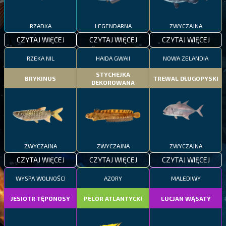
RZADKA
LEGENDARNA
ZWYCZAJNA
CZYTAJ WIĘCEJ
CZYTAJ WIĘCEJ
CZYTAJ WIĘCEJ
RZEKA NIL
HAIDA GWAII
NOWA ZELANDIA
STYCHEJKA
BRYKINUS
TREWAL DŁUGOPYSKI
DEKOROWANA
ZWYCZAJNA
ZWYCZAJNA
ZWYCZAJNA
CZYTAJ WIĘCEJ
CZYTAJ WIĘCEJ
CZYTAJ WIĘCEJ
WYSPA WOLNOŚCI
AZORY
MALEDIWY
JESIOTR TĘPONOSY
PELOR ATLANTYCKI
LUCJAN WĄSATY