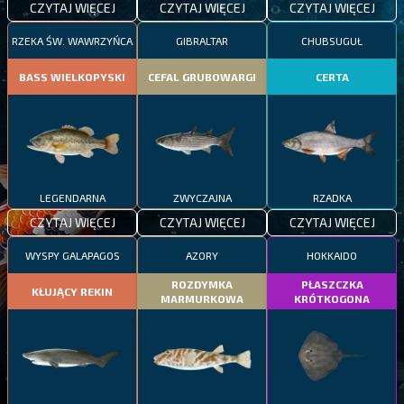
CZYTAJ WIĘCEJ
CZYTAJ WIĘCEJ
CZYTAJ WIĘCEJ
RZEKA ŚW. WAWRZYŃCA
GIBRALTAR
CHUBSUGUŁ
BASS WIELKOPYSKI
CEFAL GRUBOWARGI
CERTA
LEGENDARNA
ZWYCZAJNA
RZADKA
CZYTAJ WIĘCEJ
CZYTAJ WIĘCEJ
CZYTAJ WIĘCEJ
WYSPY GALAPAGOS
AZORY
HOKKAIDO
ROZDYMKA
PŁASZCZKA
KŁUJĄCY REKIN
MARMURKOWA
KRÓTKOGONA