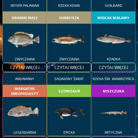
WYSPA PALAWAN
RZEKA KENAI
SVALBARD
ORAMIN MAŁY
GORBUSZA
WIDLAK BIAŁAWY
ZWYCZAJNA
ZWYCZAJNA
RZADKA
CZYTAJ WIĘCEJ
CZYTAJ WIĘCEJ
CZYTAJ WIĘCEJ
ANDAMANY
ZAGINIONY ŚWIAT
RZEKA ŚW. WAWRZYŃCA
WARGATEK
SZONIZAUR
NISZCZUKA
DWUPASIASTY
LEGENDARNA
EPICKA
MITYCZNA