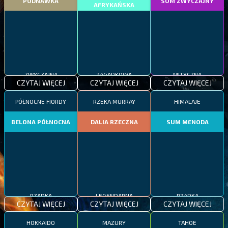
PODNAWKA
SUM ZWYCZAJNY
AFRYKAŃSKA
ZWYCZAJNA
ZAGADKOWA
MITYCZNA
CZYTAJ WIĘCEJ
CZYTAJ WIĘCEJ
CZYTAJ WIĘCEJ
PÓŁNOCNE FIORDY
RZEKA MURRAY
HIMALAJE
BELONA PÓŁNOCNA
DALIA RZECZNA
SUM MENODA
RZADKA
LEGENDARNA
RZADKA
CZYTAJ WIĘCEJ
CZYTAJ WIĘCEJ
CZYTAJ WIĘCEJ
HOKKAIDO
MAZURY
TAHOE