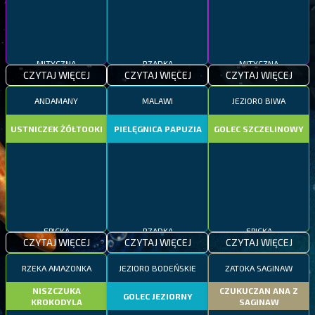
MITYCZNA
RZADKA
MITYCZNA
CZYTAJ WIĘCEJ
CZYTAJ WIĘCEJ
CZYTAJ WIĘCEJ
ANDAMANY
MALAWI
JEZIORO BIWA
USTNICZEK ŻÓŁTOOKI
PIELĘGNICA PAPUZIA
GOLEC SZCZELINOWY
EPICKA
RZADKA
EPICKA
CZYTAJ WIĘCEJ
CZYTAJ WIĘCEJ
CZYTAJ WIĘCEJ
RZEKA AMAZONKA
JEZIORO BODEŃSKIE
ZATOKA SAGINAW
NISZCZUKA
CZUKUCZAN ANA Z
GOLEC JEZIORNY
KROKODYLA
SAGINAW