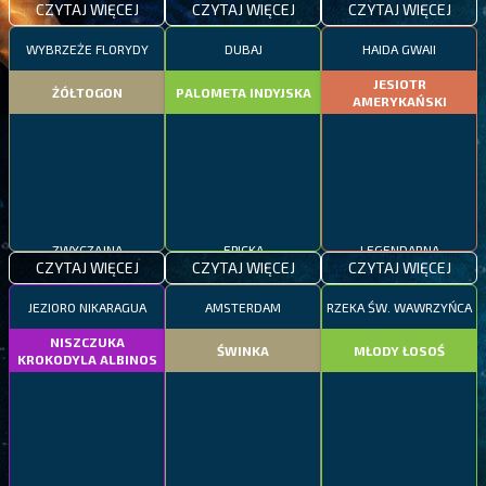
CZYTAJ WIĘCEJ
CZYTAJ WIĘCEJ
CZYTAJ WIĘCEJ
WYBRZEŻE FLORYDY
DUBAJ
HAIDA GWAII
JESIOTR
ŻÓŁTOGON
PALOMETA INDYJSKA
AMERYKAŃSKI
ZWYCZAJNA
EPICKA
LEGENDARNA
CZYTAJ WIĘCEJ
CZYTAJ WIĘCEJ
CZYTAJ WIĘCEJ
JEZIORO NIKARAGUA
AMSTERDAM
RZEKA ŚW. WAWRZYŃCA
NISZCZUKA
ŚWINKA
MŁODY ŁOSOŚ
KROKODYLA ALBINOS