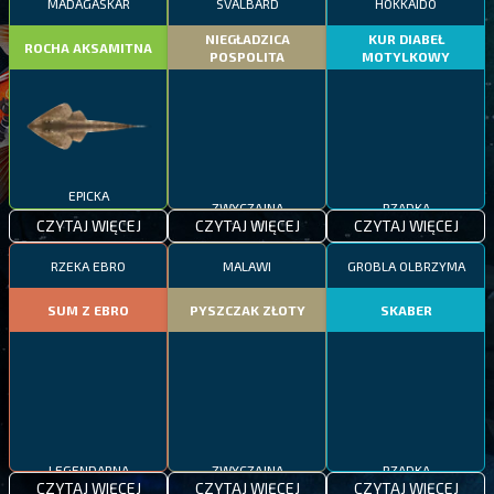
MADAGASKAR
SVALBARD
HOKKAIDO
NIEGŁADZICA
KUR DIABEŁ
ROCHA AKSAMITNA
POSPOLITA
MOTYLKOWY
EPICKA
ZWYCZAJNA
RZADKA
CZYTAJ WIĘCEJ
CZYTAJ WIĘCEJ
CZYTAJ WIĘCEJ
RZEKA EBRO
MALAWI
GROBLA OLBRZYMA
SUM Z EBRO
PYSZCZAK ZŁOTY
SKABER
LEGENDARNA
ZWYCZAJNA
RZADKA
CZYTAJ WIĘCEJ
CZYTAJ WIĘCEJ
CZYTAJ WIĘCEJ