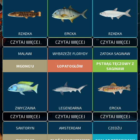
RZADKA
EPICKA
RZADKA
CZYTAJ WIĘCEJ
CZYTAJ WIĘCEJ
CZYTAJ WIĘCEJ
MALAWI
WYBRZEŻE FLORYDY
ZATOKA SAGINAW
PSTRĄG TĘCZOWY Z
MGONG'U
ŁOPATOGŁÓW
SAGINAW
ZWYCZAJNA
LEGENDARNA
EPICKA
CZYTAJ WIĘCEJ
CZYTAJ WIĘCEJ
CZYTAJ WIĘCEJ
SANTORYN
AMSTERDAM
CZEDŻU