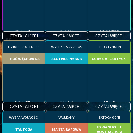
MITYCZNA
RZADKA
ZAGADKOWA
CZYTAJ WIĘCEJ
CZYTAJ WIĘCEJ
CZYTAJ WIĘCEJ
JEZIORO LOCH NESS
WYSPY GALAPAGOS
FIORD LYNGEN
TROĆ WĘDROWNA
ALUTERA PISANA
DORSZ ATLANTYCKI
ZWYCZAJNA
RZADKA
EPICKA
CZYTAJ WIĘCEJ
CZYTAJ WIĘCEJ
CZYTAJ WIĘCEJ
WYSPA WOLNOŚCI
WULKANY
ZATOKA OGNI
DYWANOWIEC
TAUTOGA
MANTA RAFOWA
AUSTRALIJSKI