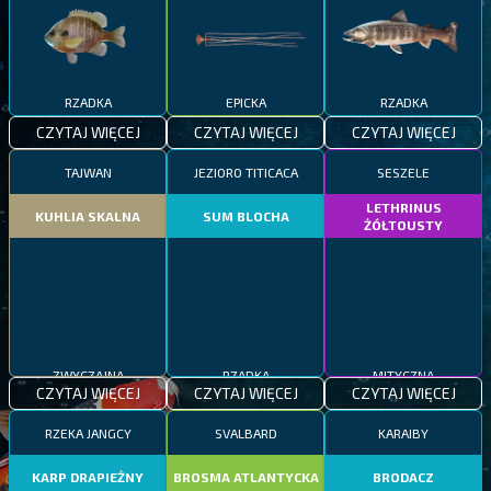
RZADKA
EPICKA
RZADKA
CZYTAJ WIĘCEJ
CZYTAJ WIĘCEJ
CZYTAJ WIĘCEJ
TAJWAN
JEZIORO TITICACA
SESZELE
LETHRINUS
KUHLIA SKALNA
SUM BLOCHA
ŻÓŁTOUSTY
ZWYCZAJNA
RZADKA
MITYCZNA
CZYTAJ WIĘCEJ
CZYTAJ WIĘCEJ
CZYTAJ WIĘCEJ
RZEKA JANGCY
SVALBARD
KARAIBY
KARP DRAPIEŻNY
BROSMA ATLANTYCKA
BRODACZ