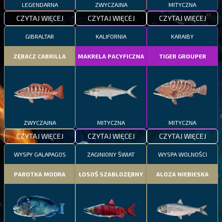
LEGENDARNA
ZWYCZAJNA
MITYCZNA
CZYTAJ WIĘCEJ
CZYTAJ WIĘCEJ
CZYTAJ WIĘCEJ
GIBRALTAR
KALIFORNIA
KARAIBY
ZĘBACZ CABRILLA
MAKRELA PACYFICZNA
TIGER GROUPER
ZWYCZAJNA
MITYCZNA
MITYCZNA
CZYTAJ WIĘCEJ
CZYTAJ WIĘCEJ
CZYTAJ WIĘCEJ
WYSPY GALAPAGOS
ZAGINIONY ŚWIAT
WYSPA WOLNOŚCI
PAROTKA MODRA
ŁOSOŚ SZABLOZĘBNY
ALOZA NIEBIESKA