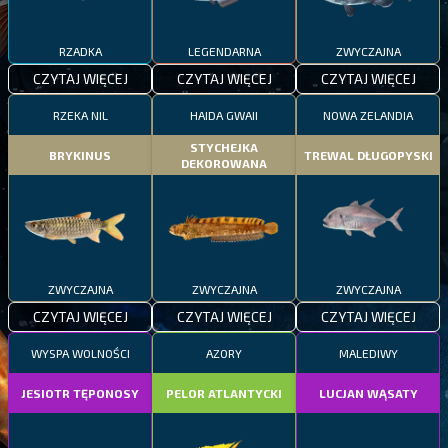
RZADKA
LEGENDARNA
ZWYCZAJNA
CZYTAJ WIĘCEJ
CZYTAJ WIĘCEJ
CZYTAJ WIĘCEJ
RZEKA NIL
HAIDA GWAII
NOWA ZELANDIA
STYCHEJKA
BRYKINUS
TREWAL DŁUGOPYSKI
DEKOROWANA
ZWYCZAJNA
ZWYCZAJNA
ZWYCZAJNA
CZYTAJ WIĘCEJ
CZYTAJ WIĘCEJ
CZYTAJ WIĘCEJ
WYSPA WOLNOŚCI
AZORY
MALEDIWY
JESIOTR TĘPONOSY
PELOR ATLANTYCKI
LUCJAN WĄSATY