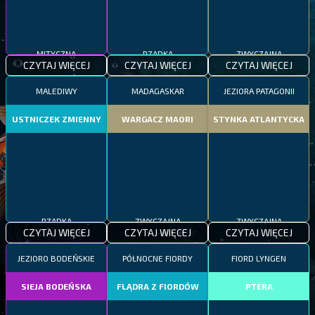
MITYCZNA
RZADKA
ZWYCZAJNA
CZYTAJ WIĘCEJ
CZYTAJ WIĘCEJ
CZYTAJ WIĘCEJ
MALEDIWY
MADAGASKAR
JEZIORA PATAGONII
USTNICZEK ZMIENNY
WARGACZ MAORI
STYNKA ATLANTYCKA
RZADKA
ZWYCZAJNA
ZWYCZAJNA
CZYTAJ WIĘCEJ
CZYTAJ WIĘCEJ
CZYTAJ WIĘCEJ
JEZIORO BODEŃSKIE
PÓŁNOCNE FIORDY
FIORD LYNGEN
SIEJA BODEŃSKA
FLĄDRA Z FIORDÓW
PTERA