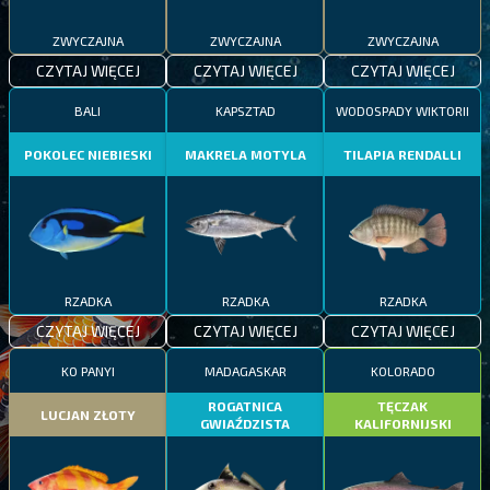
ZWYCZAJNA
ZWYCZAJNA
ZWYCZAJNA
CZYTAJ WIĘCEJ
CZYTAJ WIĘCEJ
CZYTAJ WIĘCEJ
BALI
KAPSZTAD
WODOSPADY WIKTORII
POKOLEC NIEBIESKI
MAKRELA MOTYLA
TILAPIA RENDALLI
RZADKA
RZADKA
RZADKA
CZYTAJ WIĘCEJ
CZYTAJ WIĘCEJ
CZYTAJ WIĘCEJ
KO PANYI
MADAGASKAR
KOLORADO
ROGATNICA
TĘCZAK
LUCJAN ZŁOTY
GWIAŹDZISTA
KALIFORNIJSKI