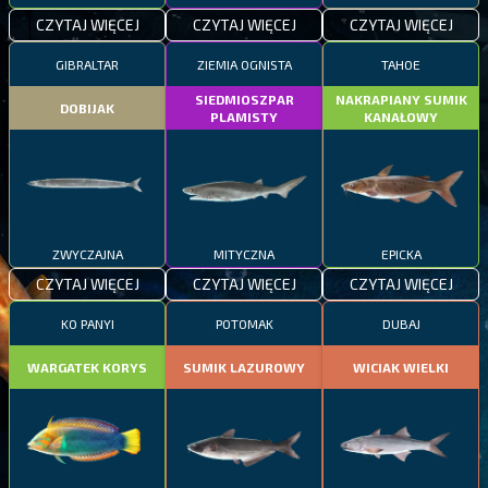
CZYTAJ WIĘCEJ
CZYTAJ WIĘCEJ
CZYTAJ WIĘCEJ
GIBRALTAR
ZIEMIA OGNISTA
TAHOE
SIEDMIOSZPAR
NAKRAPIANY SUMIK
DOBIJAK
PLAMISTY
KANAŁOWY
ZWYCZAJNA
MITYCZNA
EPICKA
CZYTAJ WIĘCEJ
CZYTAJ WIĘCEJ
CZYTAJ WIĘCEJ
KO PANYI
POTOMAK
DUBAJ
WARGATEK KORYS
SUMIK LAZUROWY
WICIAK WIELKI