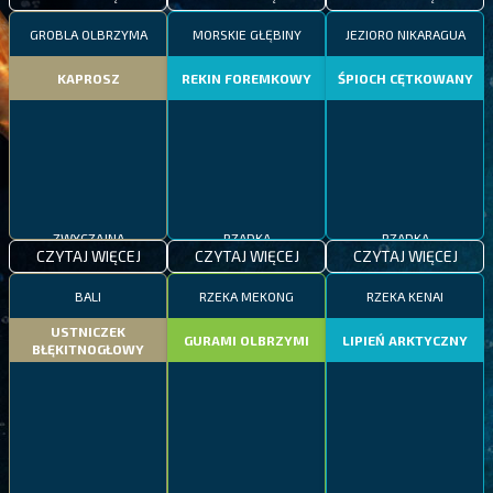
GROBLA OLBRZYMA
MORSKIE GŁĘBINY
JEZIORO NIKARAGUA
KAPROSZ
REKIN FOREMKOWY
ŚPIOCH CĘTKOWANY
ZWYCZAJNA
RZADKA
RZADKA
CZYTAJ WIĘCEJ
CZYTAJ WIĘCEJ
CZYTAJ WIĘCEJ
BALI
RZEKA MEKONG
RZEKA KENAI
USTNICZEK
GURAMI OLBRZYMI
LIPIEŃ ARKTYCZNY
BŁĘKITNOGŁOWY