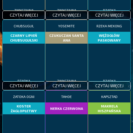
ZWYCZAJNA
ZWYCZAJNA
RZADKA
CZYTAJ WIĘCEJ
CZYTAJ WIĘCEJ
CZYTAJ WIĘCEJ
CHUBSUGUŁ
YOSEMITE
RZEKA MEKONG
CZARNY LIPIEŃ
CZUKUCZAN SANTA
WĘŻOGŁÓW
CHUBSUGUŁSKI
ANA
PASKOWANY
RZADKA
ZWYCZAJNA
RZADKA
CZYTAJ WIĘCEJ
CZYTAJ WIĘCEJ
CZYTAJ WIĘCEJ
ZATOKA OGNI
TAHOE
KAPSZTAD
KOSTER
MAKRELA
NERKA CZERWONA
ŻAGLOPŁETWY
HISZPAŃSKA