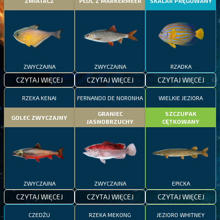
ZMIATACZ
PŁOĆ Z MARKERMEER
SKALAR PRĘGOWANY
ZWYCZAJNA
ZWYCZAJNA
RZADKA
CZYTAJ WIĘCEJ
CZYTAJ WIĘCEJ
CZYTAJ WIĘCEJ
RZEKA KENAI
FERNANDO DE NORONHA
WIELKIE JEZIORA
GRANIEC
SZCZUPAK
GOLEC ZWYCZAJNY
JASNOBRZUCHY
CĘTKOWANY
ZWYCZAJNA
ZWYCZAJNA
EPICKA
CZYTAJ WIĘCEJ
CZYTAJ WIĘCEJ
CZYTAJ WIĘCEJ
CZEDŻU
RZEKA MEKONG
JEZIORO WHITNEY