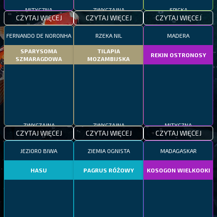
MITYCZNA
ZWYCZAJNA
EPICKA
CZYTAJ WIĘCEJ
CZYTAJ WIĘCEJ
CZYTAJ WIĘCEJ
FERNANDO DE NORONHA
RZEKA NIL
MADERA
SPARYSOMA
TILAPIA
REKIN OSTRONOSY
SZMARAGDOWA
MOZAMBIJSKA
ZWYCZAJNA
ZWYCZAJNA
MITYCZNA
CZYTAJ WIĘCEJ
CZYTAJ WIĘCEJ
CZYTAJ WIĘCEJ
JEZIORO BIWA
ZIEMIA OGNISTA
MADAGASKAR
HASU
PAGRUS RÓŻOWY
KOSOGON WIELKOOKI