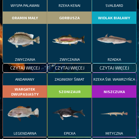
WYSPA PALAWAN
RZEKA KENAI
SVALBARD
ORAMIN MAŁY
GORBUSZA
WIDLAK BIAŁAWY
ZWYCZAJNA
ZWYCZAJNA
RZADKA
CZYTAJ WIĘCEJ
CZYTAJ WIĘCEJ
CZYTAJ WIĘCEJ
ANDAMANY
ZAGINIONY ŚWIAT
RZEKA ŚW. WAWRZYŃCA
WARGATEK
SZONIZAUR
NISZCZUKA
DWUPASIASTY
LEGENDARNA
EPICKA
MITYCZNA