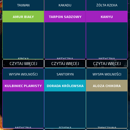
TAJWAN
KAKADU
ŻÓŁTA RZEKA
AMUR BIAŁY
TARPON SADZOWY
KANYU
EPICKA
MITYCZNA
MITYCZNA
CZYTAJ WIĘCEJ
CZYTAJ WIĘCEJ
CZYTAJ WIĘCEJ
WYSPA WOLNOŚCI
SANTORYN
WYSPA WOLNOŚCI
KULBINIEC PLAMISTY
DORADA KRÓLEWSKA
ALOZA CHIKORA
MITYCZNA
RZADKA
ZWYCZAJNA