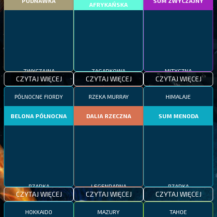
PODNAWKA
SUM ZWYCZAJNY
AFRYKAŃSKA
ZWYCZAJNA
ZAGADKOWA
MITYCZNA
CZYTAJ WIĘCEJ
CZYTAJ WIĘCEJ
CZYTAJ WIĘCEJ
PÓŁNOCNE FIORDY
RZEKA MURRAY
HIMALAJE
BELONA PÓŁNOCNA
DALIA RZECZNA
SUM MENODA
RZADKA
LEGENDARNA
RZADKA
CZYTAJ WIĘCEJ
CZYTAJ WIĘCEJ
CZYTAJ WIĘCEJ
HOKKAIDO
MAZURY
TAHOE