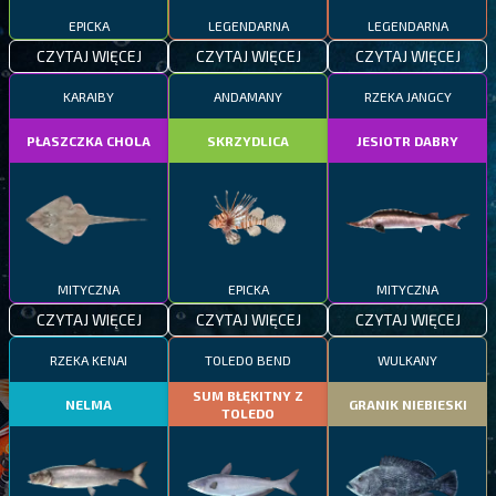
EPICKA
LEGENDARNA
LEGENDARNA
CZYTAJ WIĘCEJ
CZYTAJ WIĘCEJ
CZYTAJ WIĘCEJ
KARAIBY
ANDAMANY
RZEKA JANGCY
PŁASZCZKA CHOLA
SKRZYDLICA
JESIOTR DABRY
MITYCZNA
EPICKA
MITYCZNA
CZYTAJ WIĘCEJ
CZYTAJ WIĘCEJ
CZYTAJ WIĘCEJ
RZEKA KENAI
TOLEDO BEND
WULKANY
SUM BŁĘKITNY Z
NELMA
GRANIK NIEBIESKI
TOLEDO