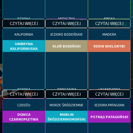
RZADKA
MITYCZNA
EPICKA
CZYTAJ WIĘCEJ
CZYTAJ WIĘCEJ
CZYTAJ WIĘCEJ
KALIFORNIA
JEZIORO BODEŃSKIE
MADERA
UMBRYNA
KLEŃ BODEŃSKI
REKIN WIELORYBI
KALIFORNIJSKA
RZADKA
ZWYCZAJNA
LEGENDARNA
CZYTAJ WIĘCEJ
CZYTAJ WIĘCEJ
CZYTAJ WIĘCEJ
CZEDŻU
MORZE ŚRÓDZIEMNE
JEZIORA PATAGONII
OGNICA
MARLIN
PSTRĄG PATAGOŃSKI
CZARNOPŁETWA
ŚRÓDZIEMNOMORSKI