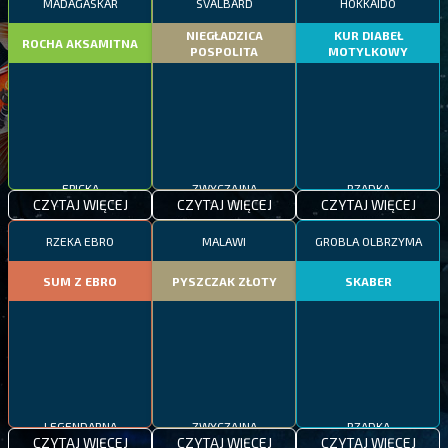
MADAGASKAR
SVALBARD
HOKKAIDO
NIEGŁADZICA
KUR DIABEŁ
ROCHA AKSAMITNA
POSPOLITA
MOTYLKOWY
EPICKA
ZWYCZAJNA
RZADKA
CZYTAJ WIĘCEJ
CZYTAJ WIĘCEJ
CZYTAJ WIĘCEJ
RZEKA EBRO
MALAWI
GROBLA OLBRZYMA
SUM Z EBRO
PYSZCZAK ZŁOTY
SKABER
LEGENDARNA
ZWYCZAJNA
RZADKA
CZYTAJ WIĘCEJ
CZYTAJ WIĘCEJ
CZYTAJ WIĘCEJ