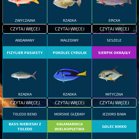
ZWYCZAJNA
RZADKA
EPICKA
CZYTAJ WIĘCEJ
CZYTAJ WIĘCEJ
CZYTAJ WIĘCEJ
ANDAMANY
MALEDIWY
SESZELE
FIZYLIER PASIASTY
POKOLEC CYRULIK
SIERPIK OKRĄGŁY
RZADKA
RZADKA
MITYCZNA
CZYTAJ WIĘCEJ
CZYTAJ WIĘCEJ
CZYTAJ WIĘCEJ
TOLEDO BEND
MORSKIE GŁĘBINY
JEZIORO BIWA
BASS NIEBIESKI Z
KAŁAMARNICA
GOLEC NIKKO
TOLEDO
WIELKOPŁETWA