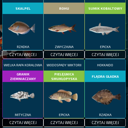
SKALPEL
ROHU
SUMIK KOBALTOWY
RZADKA
ZWYCZAJNA
EPICKA
CZYTAJ WIĘCEJ
CZYTAJ WIĘCEJ
CZYTAJ WIĘCEJ
WIELKA RAFA KORALOWA
WODOSPADY WIKTORII
HOKKAIDO
GRANIK
PIELĘGNICA
FLĄDRA GŁADKA
ZIEMNIACZANY
SMUKŁOPYSKA
MITYCZNA
EPICKA
RZADKA
CZYTAJ WIĘCEJ
CZYTAJ WIĘCEJ
CZYTAJ WIĘCEJ