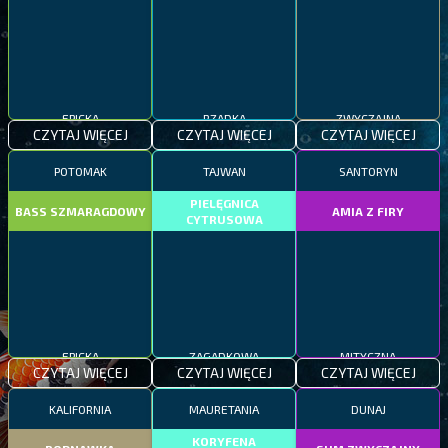
EPICKA
RZADKA
ZWYCZAJNA
CZYTAJ WIĘCEJ
CZYTAJ WIĘCEJ
CZYTAJ WIĘCEJ
POTOMAK
TAJWAN
SANTORYN
PIELĘGNICA
BASS SZMARAGDOWY
AMIA Z FIRY
CYTRUSOWA
EPICKA
ZAGADKOWA
MITYCZNA
CZYTAJ WIĘCEJ
CZYTAJ WIĘCEJ
CZYTAJ WIĘCEJ
KALIFORNIA
MAURETANIA
DUNAJ
KORYFENA