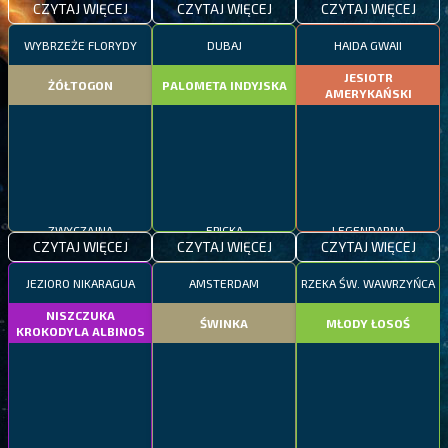
CZYTAJ WIĘCEJ
CZYTAJ WIĘCEJ
CZYTAJ WIĘCEJ
WYBRZEŻE FLORYDY
DUBAJ
HAIDA GWAII
JESIOTR
ŻÓŁTOGON
PALOMETA INDYJSKA
AMERYKAŃSKI
ZWYCZAJNA
EPICKA
LEGENDARNA
CZYTAJ WIĘCEJ
CZYTAJ WIĘCEJ
CZYTAJ WIĘCEJ
JEZIORO NIKARAGUA
AMSTERDAM
RZEKA ŚW. WAWRZYŃCA
NISZCZUKA
ŚWINKA
MŁODY ŁOSOŚ
KROKODYLA ALBINOS