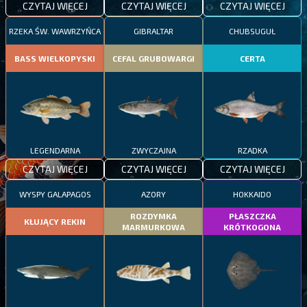
CZYTAJ WIĘCEJ
CZYTAJ WIĘCEJ
CZYTAJ WIĘCEJ
RZEKA ŚW. WAWRZYŃCA
GIBRALTAR
CHUBSUGUŁ
BASS WIELKOPYSKI
CEFAL GRUBOWARGI
CERTA
LEGENDARNA
ZWYCZAJNA
RZADKA
CZYTAJ WIĘCEJ
CZYTAJ WIĘCEJ
CZYTAJ WIĘCEJ
WYSPY GALAPAGOS
AZORY
HOKKAIDO
ROZDYMKA
PŁASZCZKA
KŁUJĄCY REKIN
MARMURKOWA
KRÓTKOGONA