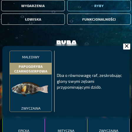
WYDARZENIA
RYBY
ŁOWISKA
FUNKCJONALNOŚCI
Ryba
MALEDIWY
FILTRY
PAPUGORYBA
CZARNOSIERPOWA
Dba o równowagę raf, zeskrobując
MALAWI
PÓŁNOCNE FIORDY
WYSPY GALAPAGOS
glony swymi zębami
przypominającymi dziób.
BODIAN
PYSZCZAK ZACHODNI
LING
MEKSYKAŃSKI
ZWYCZAJNA
EPICKA
MITYCZNA
ZWYCZAJNA