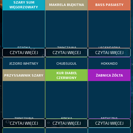
SZARY SUM
MAKRELA BŁĘKITNA
BASS PASIASTY
WĘGORZOWATY
RZADKA
ZWYCZAJNA
LEGENDARNA
CZYTAJ WIĘCEJ
CZYTAJ WIĘCEJ
CZYTAJ WIĘCEJ
JEZIORO WHITNEY
CHUBSUGUŁ
HOKKAIDO
KUR DIABEŁ
PRZYSSAWNIK SZARY
ŻABNICA ŻÓŁTA
CZERWONY
ZWYCZAJNA
EPICKA
MITYCZNA
CZYTAJ WIĘCEJ
CZYTAJ WIĘCEJ
CZYTAJ WIĘCEJ