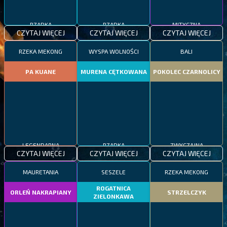
RZADKA
RZADKA
MITYCZNA
CZYTAJ WIĘCEJ
CZYTAJ WIĘCEJ
CZYTAJ WIĘCEJ
RZEKA MEKONG
WYSPA WOLNOŚCI
BALI
PA KUANE
MURENA CĘTKOWANA
POKOLEC CZARNOLICY
LEGENDARNA
RZADKA
ZWYCZAJNA
CZYTAJ WIĘCEJ
CZYTAJ WIĘCEJ
CZYTAJ WIĘCEJ
MAURETANIA
SESZELE
RZEKA MEKONG
ROGATNICA
ORLEŃ NAKRAPIANY
STRZELCZYK
ZIELONKAWA