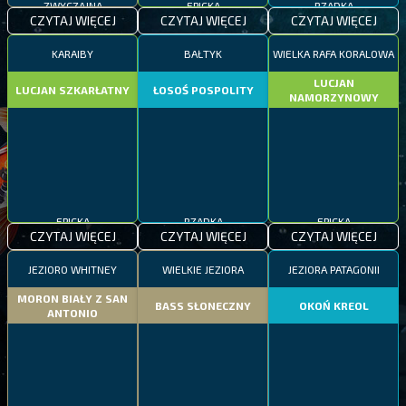
ZWYCZAJNA
EPICKA
RZADKA
CZYTAJ WIĘCEJ
CZYTAJ WIĘCEJ
CZYTAJ WIĘCEJ
KARAIBY
BAŁTYK
WIELKA RAFA KORALOWA
LUCJAN
LUCJAN SZKARŁATNY
ŁOSOŚ POSPOLITY
NAMORZYNOWY
EPICKA
RZADKA
EPICKA
CZYTAJ WIĘCEJ
CZYTAJ WIĘCEJ
CZYTAJ WIĘCEJ
JEZIORO WHITNEY
WIELKIE JEZIORA
JEZIORA PATAGONII
MORON BIAŁY Z SAN
BASS SŁONECZNY
OKOŃ KREOL
ANTONIO