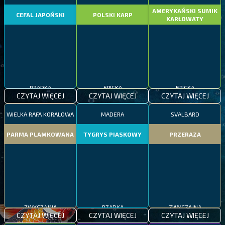
AMERYKAŃSKI SUMIK
CEFAL JAPOŃSKI
POLSKI KARP
KARŁOWATY
RZADKA
EPICKA
EPICKA
CZYTAJ WIĘCEJ
CZYTAJ WIĘCEJ
CZYTAJ WIĘCEJ
WIELKA RAFA KORALOWA
MADERA
SVALBARD
PARMA PLAMKOWANA
TYGRYS PIASKOWY
PRZERAZA
ZWYCZAJNA
RZADKA
ZWYCZAJNA
CZYTAJ WIĘCEJ
CZYTAJ WIĘCEJ
CZYTAJ WIĘCEJ