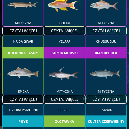
MITYCZNA
EPICKA
MITYCZNA
CZYTAJ WIĘCEJ
CZYTAJ WIĘCEJ
CZYTAJ WIĘCEJ
HAIDA GWAII
YELAPA
CHUBSUGUŁ
KULBINIEC JASNY
SUMIK MORSKI
BIAŁORYBICA
EPICKA
MITYCZNA
MITYCZNA
CZYTAJ WIĘCEJ
CZYTAJ WIĘCEJ
CZYTAJ WIĘCEJ
JEZIORA PATAGONII
SESZELE
TAJWAN
PUYE
ZŁOTAWKA
CULTER CZERWIENNY