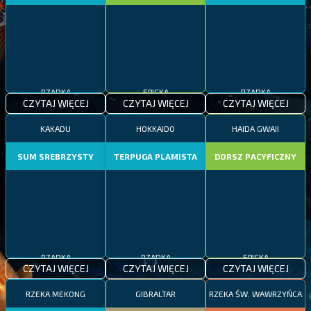
RZADKA
EPICKA
RZADKA
CZYTAJ WIĘCEJ
CZYTAJ WIĘCEJ
CZYTAJ WIĘCEJ
KAKADU
HOKKAIDO
HAIDA GWAII
SUM SREBRZYSTY
TERPUGA PLAMISTA
DORSZ PACYFICZNY
RZADKA
RZADKA
EPICKA
CZYTAJ WIĘCEJ
CZYTAJ WIĘCEJ
CZYTAJ WIĘCEJ
RZEKA MEKONG
GIBRALTAR
RZEKA ŚW. WAWRZYŃCA