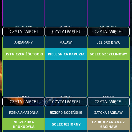
MITYCZNA
RZADKA
MITYCZNA
CZYTAJ WIĘCEJ
CZYTAJ WIĘCEJ
CZYTAJ WIĘCEJ
ANDAMANY
MALAWI
JEZIORO BIWA
USTNICZEK ŻÓŁTOOKI
PIELĘGNICA PAPUZIA
GOLEC SZCZELINOWY
EPICKA
RZADKA
EPICKA
CZYTAJ WIĘCEJ
CZYTAJ WIĘCEJ
CZYTAJ WIĘCEJ
RZEKA AMAZONKA
JEZIORO BODEŃSKIE
ZATOKA SAGINAW
NISZCZUKA
CZUKUCZAN ANA Z
GOLEC JEZIORNY
KROKODYLA
SAGINAW